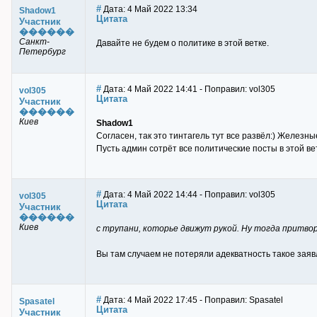
#
Дата: 4 Май 2022 13:34
Shadow1
Цитата
Участник
������
Санкт-
Давайте не будем о политике в этой ветке.
Петербург
#
Дата: 4 Май 2022 14:41 - Поправил: vol305
vol305
Цитата
Участник
������
Киев
Shadow1
Согласен, так это тинтагель тут все развёл:) Железны
Пусть админ сотрёт все политические посты в этой вет
#
Дата: 4 Май 2022 14:44 - Поправил: vol305
vol305
Цитата
Участник
������
Киев
с трупани, которье движут рукой. Ну тогда притво
Вы там случаем не потеряли адекватность такое заяв
#
Дата: 4 Май 2022 17:45 - Поправил: Spasatel
Spasatel
Цитата
Участник