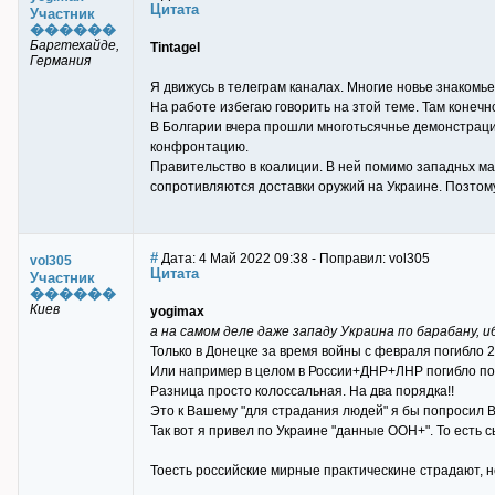
Цитата
Участник
������
Баргтехайде,
Tintagel
Германия
Я движусь в телеграм каналах. Многие новье знакомье
На работе избегаю говорить на зтой теме. Там конечн
В Болгарии вчера прошли многотьсячнье демонстрации
конфронтацию.
Правительство в коалиции. В ней помимо западньх ма
сопротивляются доставки оружий на Украине. Позтому
#
Дата: 4 Май 2022 09:38 - Поправил: vol305
vol305
Цитата
Участник
������
Киев
yogimax
а на самом деле даже западу Украина по барабану, 
Только в Донецке за время войны с февраля погибло 
Или например в целом в России+ДНР+ЛНР погибло пор
Разница просто колоссальная. На два порядка!!
Это к Вашему "для страдания людей" я бы попросил Ва
Так вот я привел по Украине "данные ООН+". То есть
Тоесть российские мирные практическине страдают, 