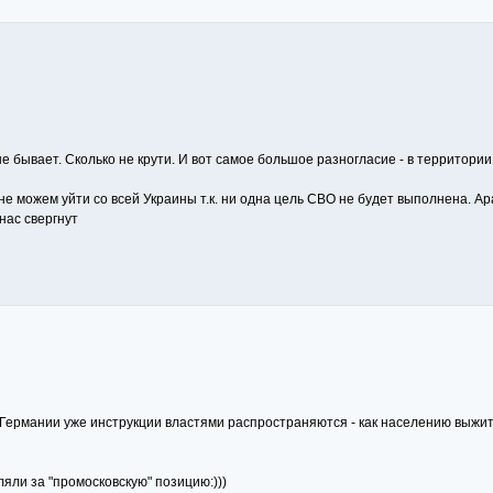
не бывает. Сколько не крути. И вот самое большое разногласие - в территор
 не можем уйти со всей Украины т.к. ни одна цель СВО не будет выполнена. 
нас свергнут
 в Германии уже инструкции властями распространяются - как населению выжи
ли за "промосковскую" позицию:)))