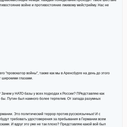
е здравомыслящие немцы. Каждый понедельник проходит такое шествие
отивостояние войне и противостояние лживому мейстрийму. Нас не
о "провокатор войны", также как мы в Аренсбурге на день до этого
т широкими глазами.
 Зачем у НАТО базы у всех подходах к России? ПРедставляю как
о бы. Путин был намного более терпелив. От запада разумных
ермании. Это политический террор против русскоязычных! И с
а будут требовать удостоверения за пребывания в Германии всем
ками. И вдруг это уже не так плохо? Представляю какой вой был