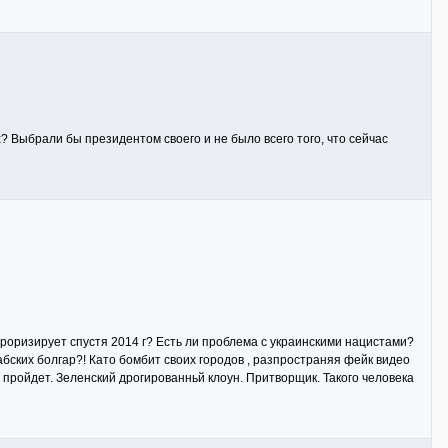
х? Выбрали бы президентом своего и не было всего того, что сейчас
терроризирует спустя 2014 г? Есть ли проблема с украинскими нацистами?
абских болгар?! Като бомбит своих городов , разпространяя фейк видео
е пройдет. Зеленский дрогированньй клоун. Притворщик. Такого человека