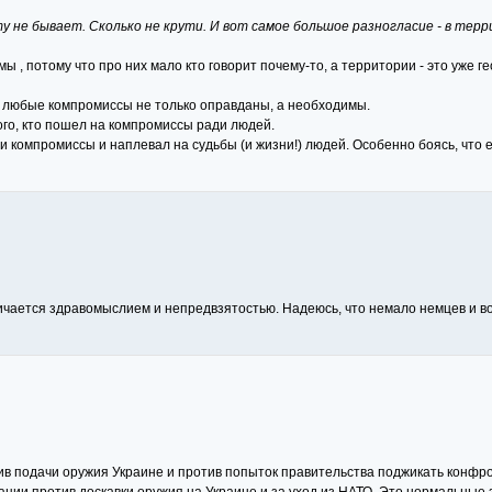
у не бывает. Сколько не крути. И вот самое большое разногласие - в тер
 , потому что про них мало кто говорит почему-то, а территории - это уже г
 то любые компромиссы не только оправданы, а необходимы.
 того, кто пошел на компромиссы ради людей.
и компромиссы и наплевал на судьбы (и жизни!) людей. Особенно боясь, что ег
ичается здравомыслием и непредвзятостью. Надеюсь, что немало немцев и во
ив подачи оружия Украине и против попыток правительства поджикать конфр