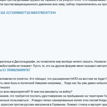
ации против доскавки оружия на Украине и за уход из НАТО. Это нормальны
али против вакцинационного давления всю зиму, сейчас переключились на пр
.102 21715098687732/368537981977244
есеньи в Дюссельдорфе, не позволили ему вообще ничего сказать. Назвали ег
мейнстрийм не покажет. Пусть те, кто на другом форуме меня зазывал смотря
s/13 35988256899787
человечести понятно. Кто обещал, что расширения НАТО на востоке не будет?
ь свои базы в латинской Америки например... Тогда нас бы уже давно небыл
услышал.
со всех мероприятий? В чем они виноваты за войну?
банков, что требуется послать удостоверение за пребывание на територии Г
нельзя пользоваться... Я видел лично сканированные копия этих писем! Когд
агрессия против русских магазинов в Германии. Ломают стекла и мусорят крас