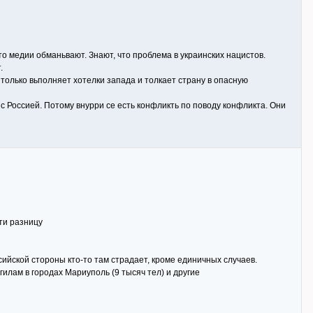
то медии обманьвают. Знают, что проблема в украинских нацистов.
.
олько вьполняет хотелки запада и толкает страну в опасную
с Россией. Потому внурри се есть конфликть по поводу конфликта. Они
ти разницу
ссийской стороны кто-то там страдает, кроме единичных случаев.
илам в городах Мариуполь (9 тысяч тел) и другие