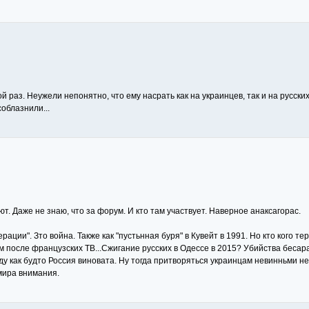
й раз. Неужели непонятно, что ему насрать как на украинцев, так и на русски
соблазнили...
т. Даже не знаю, что за форум. И кто там участвует. Наверное анаксагорас.
ации". Зто война. Также как "пустьнная буря" в Кувейт в 1991. Но кто кого 
м после французских ТВ...Сжигание русских в Одессе в 2015? Убийства бесар
паду как будто Россия виновата. Ну тогда притворяться украинцам невинньми н
 мира внимания.