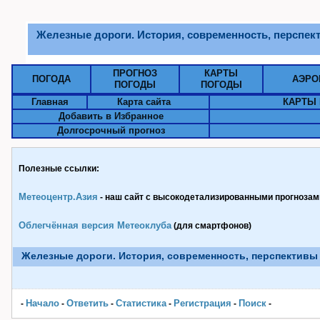
Железные дороги. История, современность, перспек
ПРОГНОЗ
КАРТЫ
ПОГОДА
АЭРО
ПОГОДЫ
ПОГОДЫ
Главная
Карта сайта
КАРТЫ 
Добавить в Избранное
Долгосрочный прогноз
Полезные ссылки:
Метеоцентр.Азия
- наш сайт с высокодетализированными прогнозами
Облегчённая версия Метеоклуба
(для смартфонов)
Железные дороги. История, современность, перспективы
Начало
Ответить
Статистика
Pегистрация
Поиск
-
-
-
-
-
-