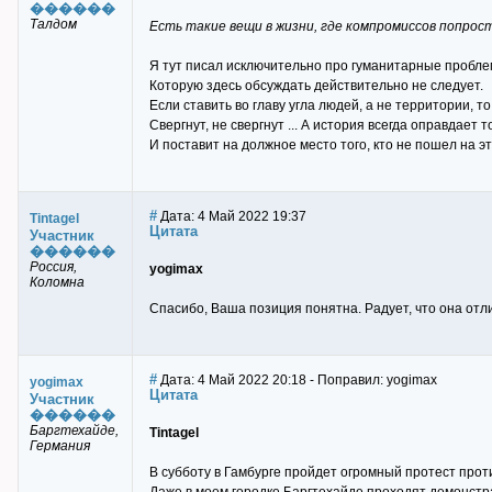
������
Талдом
Есть такие вещи в жизни, где компромиссов попрост
Я тут писал исключительно про гуманитарные проблемы
Которую здесь обсуждать действительно не следует.
Если ставить во главу угла людей, а не территории,
Свергнут, не свергнут ... А история всегда оправдает
И поставит на должное место того, кто не пошел на эт
#
Дата: 4 Май 2022 19:37
Tintagel
Цитата
Участник
������
Россия,
yogimax
Коломна
Спасибо, Ваша позиция понятна. Радует, что она отл
#
Дата: 4 Май 2022 20:18 - Поправил: yogimax
yogimax
Цитата
Участник
������
Баргтехайде,
Tintagel
Германия
В субботу в Гамбурге пройдет огромный протест прот