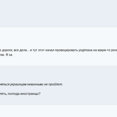
е дороги, все дела... и тут этот начал провоцировать yogimaxа на какую-то р
ке. Я за
ряться украинцам невинньми не пройдет.
лять, господа иностранцы?