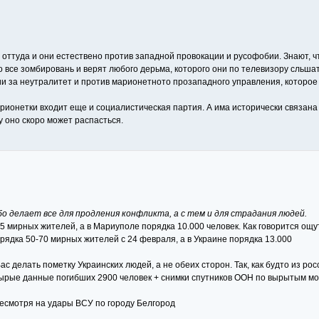
 оттуда и они естествено против западной провокации и русофобии. Знают, ч
о все зомбировань и верят любого дерьма, которого они по телевизору сльшат
 за неутралитет и против марионетното прозападного управления, которое т
рионетки входит еще и социалистическая партия. А има исторически связана 
 оно скоро может распасться.
ибо делает все для продления конфликта, а с тем и для страдания людей.
25 мирных жителей, а в Мариуполе порядка 10.000 человек. Как говорится ощу
ядка 50-70 мирных жителей с 24 февраля, а в Украине порядка 13.000
с делать пометку Украинских людей, а не обеих сторон. Так, как будто из ро
 сырые данные погибших 2900 человек + снимки спутников ООН по вырытым мог
несмотря на удары ВСУ по городу Белгород