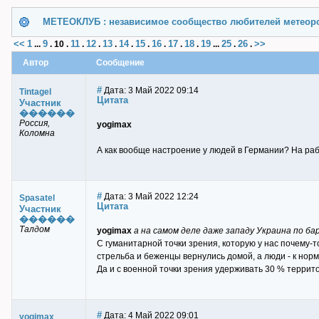
МЕТЕОКЛУБ : независимое сообщество любителей метеор
<<
1
9
11
12
13
14
15
16
17
18
19
25
26
>>
...
.
10
.
.
.
.
.
.
.
.
.
...
.
.
Автор
Сообщение
#
Дата: 3 Май 2022 09:14
Tintagel
Цитата
Участник
������
Россия,
yogimax
Коломна
А как вообще настроение у людей в Германии? На раб
#
Дата: 3 Май 2022 12:24
Spasatel
Цитата
Участник
������
Талдом
yogimax
а на самом деле даже западу Украина по ба
С гуманитарной точки зрения, которую у нас почему-т
стрельба и беженцы вернулись домой, а люди - к нор
Да и с военной точки зрения удерживать 30 % террит
#
Дата: 4 Май 2022 09:01
yogimax