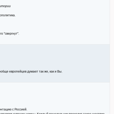
ритории
еополитика.
о "свергнут".
обще европейцев думают так же, как и Вы.
онтацию с Россией.