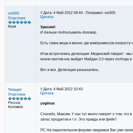
#
Дата: 4 Май 2022 09:44 - Поправил: vol305
vol305
Цитата
Участник
������
Киев
Spasatel
И дальше подписывать договор.
Есть такие вещи в жизни, где компромиссов попросту 
Итак встретились делегации: Мединский говорит - мы
иначе против нас выйдет Майдан 3.0 через полгода и 
Вот и все. Делегации разьехались.
#
Дата: 4 Май 2022 10:43
Tintagel
Цитата
Участник
������
Россия,
yogimax
Коломна
Спасибо, Максим. У нас тут много говорят о том, что
запас продуктов и т.п. Это правда или фейк?
ПС На параллельном форуме свидомые Вас уже прокля