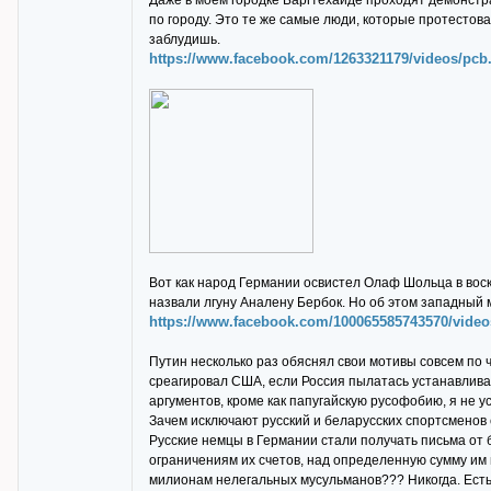
Даже в моем городке Баргтехайде проходят демонстр
по городу. Это те же самые люди, которые протестов
заблудишь.
https://www.facebook.com/1263321179/videos/pcb
Вот как народ Германии освистел Олаф Шольца в воскр
назвали лгуну Аналену Бербок. Но об этом западный 
https://www.facebook.com/100065585743570/video
Путин несколько раз обяснял свои мотивы совсем по 
среагировал США, если Россия пылатась устанавливат
аргументов, кроме как папугайскую русофобию, я не 
Зачем исключают русский и беларусских спортсменов 
Русские немцы в Германии стали получать письма от 
ограничениям их счетов, над определенную сумму им 
милионам нелегальных мусульманов??? Никогда. Есть 