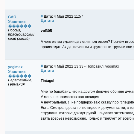
#
Дата: 4 Май 2022 11:57
GAO
Цитата
Участник
������
Россия,
vol305
Краснодарский
край (запад)
А чего же вы украинцы легли под еврея? Причём второ
происходит. Ах да, печеньки и кружевные трусики вас 
#
Дата: 4 Май 2022 13:33 - Поправил: yogimax
yogimax
Цитата
Участник
������
Баргтехайде,
Tintagel
Германия
Мне по барабану, что на другом форуме обо мне думаю
У меня не промосковская позиция.
А неутральная. Я не поддерживаю сказку про "спецопер
Есть. Смотрел достатъчно видео и документалки, в то
с трупани, которье движут рукой... вьдавая затем за
взять всерьез невозможно. Только и требует от всего