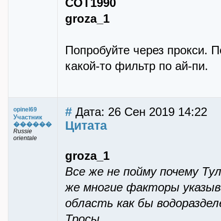
COT1990
groza_1
Попробуйте через прокси. П
какой-то фильтр по ай-пи.
#
Дата: 26 Сен 2019 14:22
opinel69
Участник
Цитата
������
Russie
orientale
groza_1
Все же не пойму почему Ту
же многие факторы указыв
область как бы водораздел
Тросы