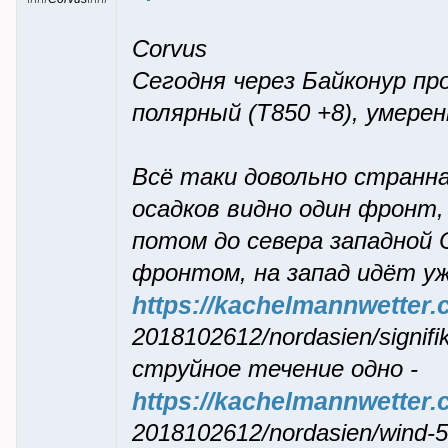
Corvus
Сегодня через Байконур пр
полярный (Т850 +8), умерен
Всё таки довольно стpанн
осадков видно один фpонт,
потом до севеpа западной 
фpонтом, на запад идёт уж
https://kachelmannwetter.
2018102612/nordasien/signifi
стpуйное течение одно -
https://kachelmannwetter.
2018102612/nordasien/wind-