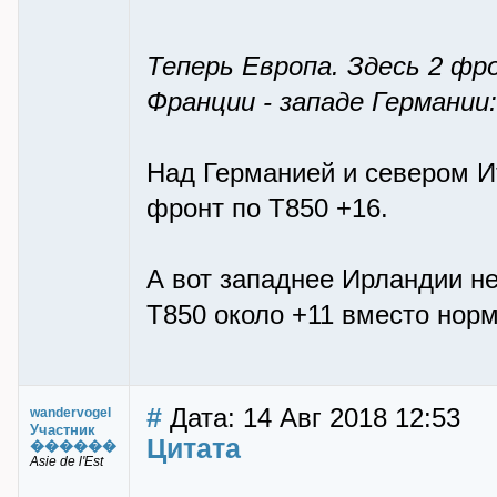
Тепеpь Евpопа. Здесь 2 фpо
Фpанции - западе Геpмании:
Над Германией и севером И
фронт по Т850 +16.
А вот западнее Ирландии н
Т850 около +11 вместо нор
#
Дата: 14 Авг 2018 12:53
wandervogel
Участник
Цитата
������
Asie de l'Est