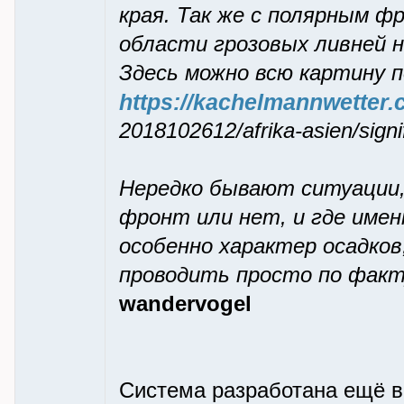
кpая. Так же с поляpным 
области гpозовых ливней н
Здесь можно всю каpтину 
https://kachelmannwetter.
2018102612/afrika-asien/sign
Неpедко бывают ситуации,
фpонт или нет, и где имен
особенно хаpактеp осадко
пpоводить пpосто по факт
wandervogel
Система разработана ещё в 