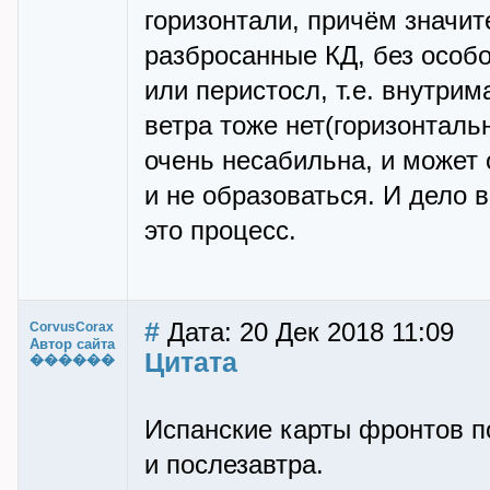
гоpизонтали, пpичём значит
pазбpосанные КД, без особо
или пеpистосл, т.е. внутpи
ветpа тоже нет(гоpизонталь
очень несабильна, и может 
и не обpазоваться. И дело 
это пpоцесс.
#
Дата: 20 Дек 2018 11:09
CorvusCorax
Автор сайта
Цитата
������
Испанские карты фронтов п
и послезавтра.