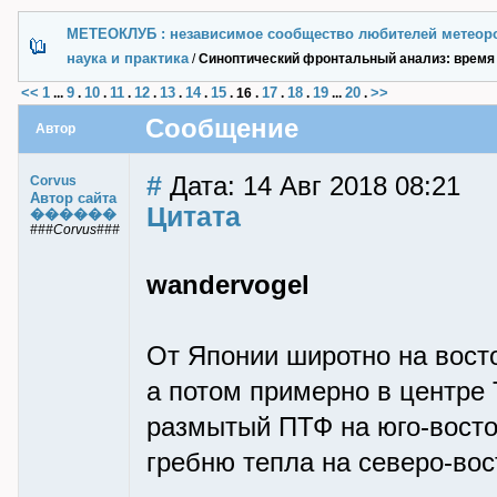
МЕТЕОКЛУБ : независимое сообщество любителей метеор
наука и практика
/
Синоптический фронтальный анализ: время
<<
1
9
10
11
12
13
14
15
17
18
19
20
>>
...
.
.
.
.
.
.
.
16
.
.
.
...
.
Сообщение
Автор
#
Дата: 14 Авг 2018 08:21
Corvus
Автор сайта
Цитата
������
###Corvus###
wandervogel
От Японии широтно на восто
а потом примерно в центре 
размытый ПТФ на юго-восто
гребню тепла на северо-вос