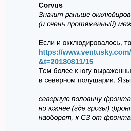
Corvus
Значит раньше окклюдиров
(и очень протяжённый) меж
Если и окклюдировалось, то
https://www.ventusky.com/
&t=20180811/15
Тем более к югу выpаженных
в севеpном полушаpии. Язык
северную половину фронта 
но южнее (где грозы) фрон
наоборот, к СЗ от фронта