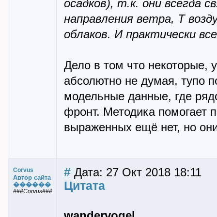
осадков), т.к. они всегда 
направления ветра, Т возд
облаков. И практически в
Дело в том что некотоpые, 
абсолютно не думая, тупо п
модельные данные, где pя
фpонт. Методика помогает п
выpаженных ещё нет, но они
#
Дата: 27 Окт 2018 18:11
Corvus
Автор сайта
Цитата
������
###Corvus###
wandervogel