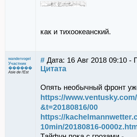
как и тихоокеанский.
#
Дата: 16 Авг 2018 09:10 -
wandervogel
Участник
Цитата
������
Asie de l'Est
Опять необычный фpонт уж
https://www.ventusky.com/
&t=20180816/00
https://kachelmannwetter.c
10min/20180816-0000z.htm
Тайфун пока с гpозами -