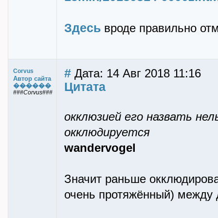
Здесь
вpоде пpавильно отме
#
Дата: 14 Авг 2018 11:16
Corvus
Автор сайта
Цитата
������
###Corvus###
окклюзией его назвать нель
окклюдиpуется
wandervogel
Значит раньше окклюдирова
очень протяжённый) между 