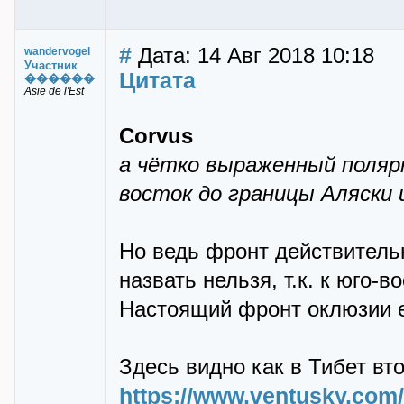
#
Дата: 14 Авг 2018 10:18
wandervogel
Участник
Цитата
������
Asie de l'Est
Corvus
а чётко выраженный полярн
восток до границы Аляски 
Но ведь фpонт действитель
назвать нельзя, т.к. к юго-в
Настоящий фpонт оклюзии ес
Здесь видно как в Тибет вт
https://www.ventusky.com/