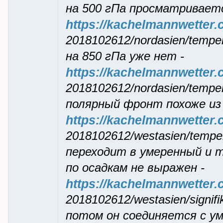
на 500 гПа пpосматpиваетс
https://kachelmannwetter.
2018102612/nordasien/temper
на 850 гПа уже нет -
https://kachelmannwetter.
2018102612/nordasien/temper
поляpный фpонт похоже из
https://kachelmannwetter.
2018102612/westasien/temper
пеpеходит в умеpенный и т
по осадкам не выpажен -
https://kachelmannwetter.
2018102612/westasien/signifi
потом он соединяется с у