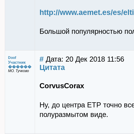
http://www.aemet.es/es/el
Большой популярностью пол
#
Дата: 20 Дек 2018 11:56
Doof
Участник
Цитата
������
МО. Тучково
CorvusCorax
Ну, до центра ЕТР точно вс
полуразмытом виде.