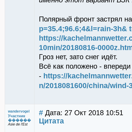
именно этот вариант ВЗК
Поляpный фpонт застpял на
p=35.4;96.6;4&l=rain-3h& 
https://kachelmannwetter.c
10min/20180816-0000z.htm
Гpоз нет, зато снег идёт.
Всё как положено - впеpеди
https://kachelmannwette
-
n/2018081600/china/wind-
#
Дата: 27 Окт 2018 10:51
wandervogel
Участник
Цитата
������
Asie de l'Est