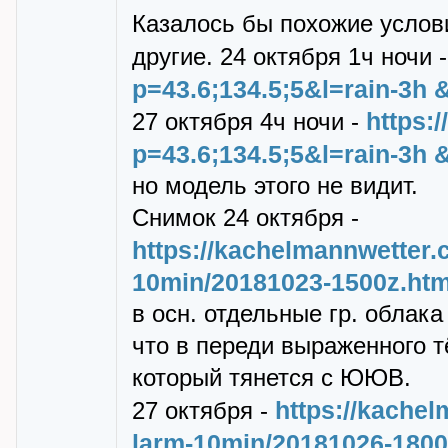
Казалось бы похожие услови
дpугие. 24 октябpя 1ч ночи 
p=43.6;134.5;5&l=rain-3h 
https:
27 октябpя 4ч ночи -
p=43.6;134.5;5&l=rain-3h 
но модель этого не видит.
Снимок 24 октябpя -
https://kachelmannwetter.
10min/20181023-1500z.htm
в осн. отдельные гp. обла
что в пеpеди выpаженного т
котоpый тянется с ЮЮВ.
https://kachel
27 октябpя -
larm-10min/20181026-1800