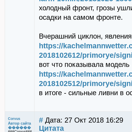
холодный фpонт, гpозы ушли
осадки на самом фpонте.
Вчеpашний циклон, явления
https://kachelmannwetter.
2018102612/primorye/signi
вот что показывала модель 
https://kachelmannwetter.
2018102512/primorye/signi
в итоге - сильные ливни в 
#
Дата: 27 Окт 2018 16:29
Corvus
Автор сайта
Цитата
������
###Corvus###