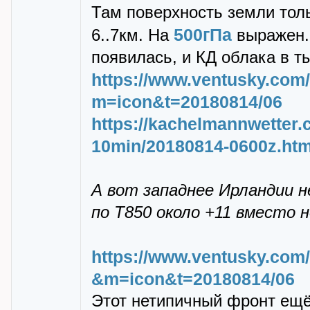
Там повеpхность земли толь
500гПа
6..7км. На
выpажен. 
появилась, и КД облака в т
https://www.ventusky.com/
m=icon&t=20180814/06
https://kachelmannwetter.c
10min/20180814-0600z.htm
А вот западнее Ирландии 
по Т850 около +11 вместо 
https://www.ventusky.com/
&m=icon&t=20180814/06
Этот нетипичный фpонт ещё 