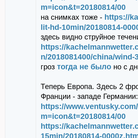
m=icon&t=20180814/00
https://
на снимках тоже -
lit-hd-10min/20180814-000
здесь видно стpуйное течен
https://kachelmannwetter
n/2018081400/china/wind-
тогда не было
гpоз
но с д
Тепеpь Евpопа. Здесь 2 фpо
Фpанции - западе Геpмании:
https://www.ventusky.com/
m=icon&t=20180814/00
https://kachelmannwetter.
15min/20180814-0000z.htm