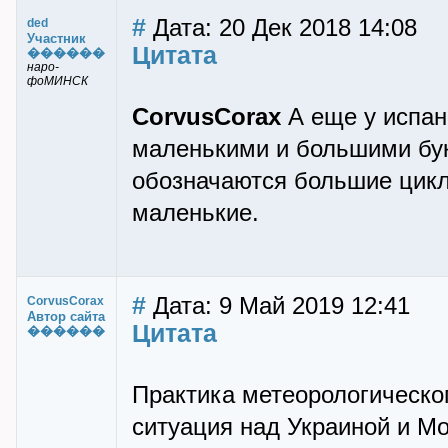
#
Дата: 20 Дек 2018 14:08
ded
Участник
Цитата
������
наро-
фоМИНСК
CorvusCorax
А еще у испан
маленькими и большими бук
обозначаются большие цикл
маленькие.
#
Дата: 9 Май 2019 12:41
CorvusCorax
Автор сайта
Цитата
������
Практика метеорологическог
ситуация над Украиной и Мо