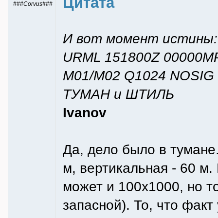
Цитата
###Corvus###
И вот момент истины:
URML 151800Z 00000MP
M01/M02 Q1024 NOSIG 
ТУМАН и ШТИЛЬ
Ivanov
Да, дело было в тумане
м, вертикальная - 60 м
может и 100х1000, но т
запасной). То, что фак