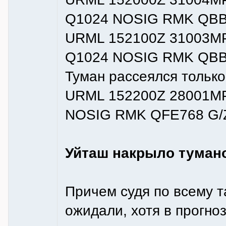
Q1024 NOSIG RMK QBB0
URML 152100Z 31003MP
Q1024 NOSIG RMK QBB
Туман рассеялся только
URML 152200Z 28001MP
NOSIG RMK QFE768 G/
Уйташ накрыло тумано
Причем судя по всему т
ожидали, хотя в прогно