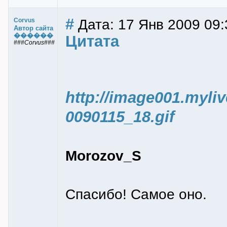
#
Дата: 17 Янв 2009 09:
Corvus
Автор сайта
������
Цитата
###Corvus###
http://image001.myli
0090115_18.gif
Morozov_S
Спасибо! Самое оно.