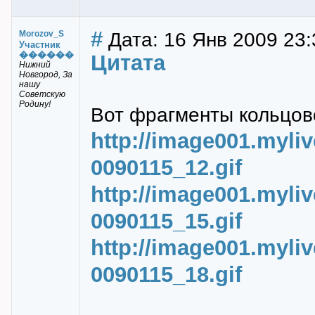
#
Дата: 16 Янв 2009 23:
Morozov_S
Участник
������
Цитата
Нижний
Новгород, За
нашу
Советскую
Родину!
Вот фрагменты кольцово
http://image001.myli
0090115_12.gif
http://image001.myli
0090115_15.gif
http://image001.myli
0090115_18.gif