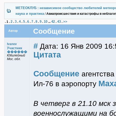
МЕТЕОКЛУБ : независимое сообщество любителей метеор
наука и практика
/
Авиапроисшествия и катастрофы в неблаго
2
3
4
5
6
7
8
9
10
42
43
>>
.
1
.
.
.
.
.
.
.
.
.
...
.
.
Сообщение
Автор
#
Дата: 16 Янв 2009 16:
Ivanov
Участник
������
Цитата
Юбилейный
Мос. обл.
Сообщение
агентств
Мах
Ил-76 в аэропорту
В четверг в 21.10 мск 
военнослужащими на б