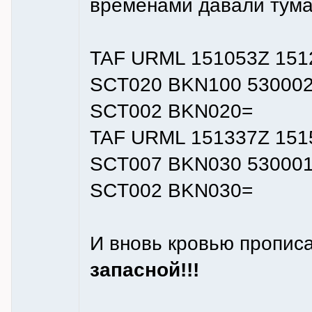
временами давали тума
TAF URML 151053Z 151
SCT020 BKN100 530002
SCT002 BKN020=
TAF URML 151337Z 151
SCT007 BKN030 530001
SCT002 BKN030=
И вновь кровью пропис
запасной!!!