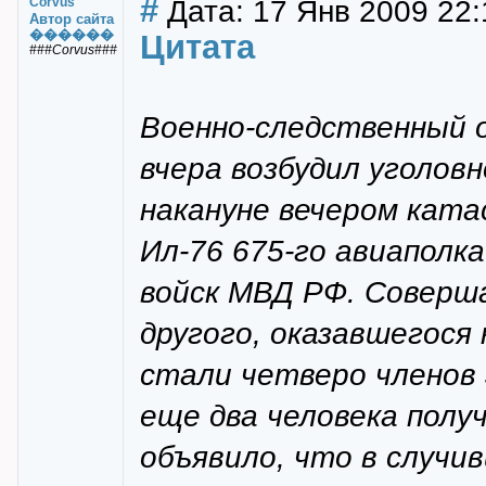
#
Дата: 17 Янв 2009 22:
Corvus
Автор сайта
������
Цитата
###Corvus###
Военно-следственный о
вчера возбудил уголовн
накануне вечером кат
Ил-76 675-го авиаполк
войск МВД РФ. Совершая
другого, оказавшегося
стали четверо членов 
еще два человека полу
объявило, что в случи