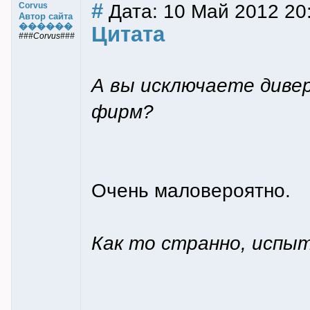
#
Дата: 10 Май 2012 20
Corvus
Автор сайта
������
Цитата
###Corvus###
А вы исключаете диве
фирм?
Очень маловероятно.
Как то странно, испы