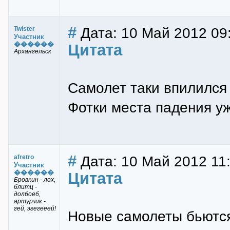
#
Дата: 10 Май 2012 09:
Twister
Участник
������
Цитата
Архангельск
Самолет таки впилился 
Фотки места падения уж
#
Дата: 10 Май 2012 11
afretro
Участник
������
Цитата
Бровкин - лох,
блитц -
долбоеб,
артурчик -
гей, эгегееей!
Новые самолеты бьются,