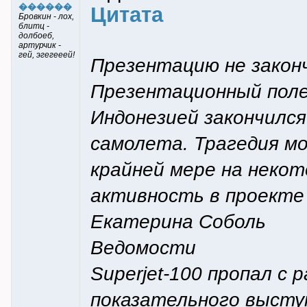
������
Цитата
Бровкин - лох,
блитц -
долбоеб,
артурчик -
гей, эгегееей!
Презентацию не закон
Презентационный полет
Индонезией закончился
самолета. Трагедия м
крайней мере на неко
активность в проекте 
Екатерина Соболь
Ведомости
Superjet-100 пропал с 
показательного выступ