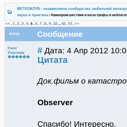
МЕТЕОКЛУБ : независимое сообщество любителей метеор
наука и практика
/
Авиапроисшествия и катастрофы в неблаго
<<
1
2
3
4
6
7
8
9
10
42
43
>>
.
.
.
.
.
5
.
.
.
.
.
...
.
.
Сообщение
Автор
#
Дата: 4 Апр 2012 10:0
Foxer
Участник
������
Цитата
Док.фильм о катастро
Observer
Спасибо! Интересно.