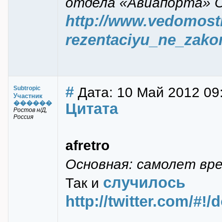
отдела «Авиапорта» О
http://www.vedomosti
rezentaciyu_ne_zako
#
Дата: 10 Май 2012 09
Subtropic
Участник
������
Цитата
Ростов н/Д,
Россия
afretro
Основная: самолет вре
случилось
Так и
http://twitter.com/#!/