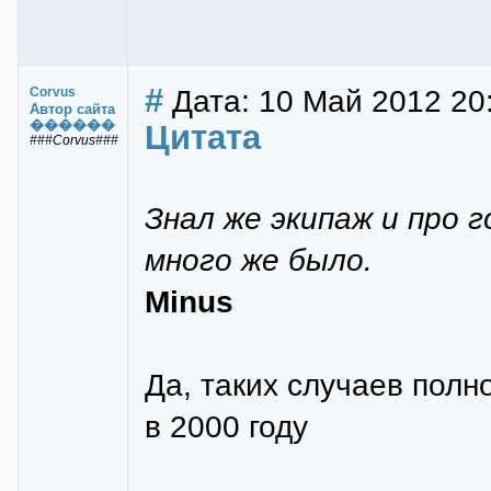
#
Дата: 10 Май 2012 20
Corvus
Автор сайта
������
Цитата
###Corvus###
Знал же экипаж и про 
много же было.
Minus
Да, таких случаев полн
в 2000 году