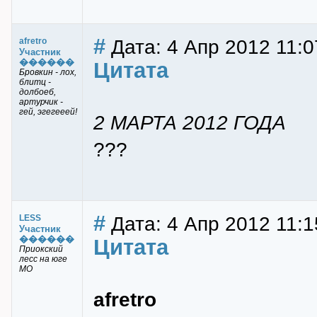
#
Дата: 4 Апр 2012 11:0
afretro
Участник
������
Цитата
Бровкин - лох,
блитц -
долбоеб,
артурчик -
гей, эгегееей!
2 МАРТА 2012 ГОДА
???
#
Дата: 4 Апр 2012 11:1
LESS
Участник
������
Цитата
Приокский
лесс на юге
МО
afretro