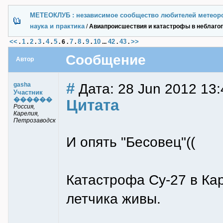
МЕТЕОКЛУБ : независимое сообщество любителей метеор
наука и практика
/
Авиапроисшествия и катастрофы в неблаго
<<
1
2
3
4
5
7
8
9
10
42
43
>>
.
.
.
.
.
.
6
.
.
.
.
...
.
.
Сообщение
Автор
#
Дата: 28 Jun 2012 13:
gasha
Участник
������
Цитата
Россия,
Карелия,
Петрозаводск
И опять "Бесовец"((
Катастрофа Су-27 в Кар
летчика живы.