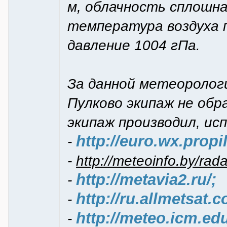
м, облачность сплошна
температура воздуха п
давление 1004 гПа.
За данной метеоролог
Пулково экипаж не обр
экипаж производил, ис
http://euro.wx.propil
-
-
http://meteoinfo.by/ra
http://metavia2.ru/;
-
http://ru.allmetsat.
-
http://meteo.icm.ed
-