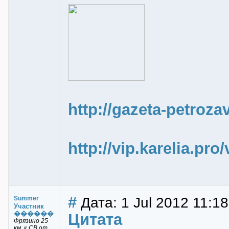
http://gazeta-petroza
http://vip.karelia.pr
#
Дата: 1 Jul 2012 11:18
Summer
Участник
������
Цитата
Фрязино 25
км. к СВ от