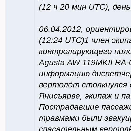
(12 ч 20 мин UTC), день
06.04.2012, ориентиро
(12:24 UTC)1 член эки
контролирующего пил
Agusta AW 119MKII RA-
информацию диспетчер
вертолёт столкнулся 
Янисъярве, экипаж и п
Пострадавшие пассажи
травмами были эвакуи
спасательным вертол