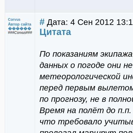
#
Дата: 4 Сен 2012 13:
Corvus
Автор сайта
������
Цитата
###Corvus###
По показаниям экипаж
данных о погоде они н
метеорологической ин
перед первым вылетом
по прогнозу, не в пол
Время на полёт до п.п
что требовало учитыв
пролегал маршрут полё