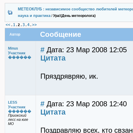
МЕТЕОКЛУБ : независимое сообщество любителей метеор
наука и практика
/
Ура!(День метеоролога)
<<
1
3
4
>>
.
.
2
.
.
.
Сообщение
Автор
#
Дата: 23 Мар 2008 12:05
Minus
Участник
Цитата
������
Пряздрявряю, ик.
#
Дата: 23 Мар 2008 12:40
LESS
Участник
Цитата
������
Приокский
лесс на юге
МО
Поздравляю всех, кто свзан