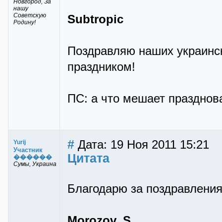
Новгород, За
нашу
Советскую
Subtropic
Родину!
Поздравляю наших украинс
праздником!
ПС: а что мешает празднова
#
Дата: 19 Ноя 2011 15:21
Yurij
Участник
Цитата
������
Сумы, Украина
Благодарю за поздравления
Morozov_S