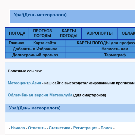
Ура!(День метеоролога)
ПРОГНОЗ
КАРТЫ
ПОГОДА
АЭРОПОРТЫ
ОБЛА
ПОГОДЫ
ПОГОДЫ
Главная
Карта сайта
КАРТЫ ПОГОДЫ для профес
Добавить в Избранное
Написать нам
Долгосрочный прогноз
Термограф
Полезные ссылки:
Метеоцентр.Азия
- наш сайт с высокодетализированными прогнозами
Облегчённая версия Метеоклуба
(для смартфонов)
Ура!(День метеоролога)
Начало
Ответить
Статистика
Pегистрация
Поиск
-
-
-
-
-
-