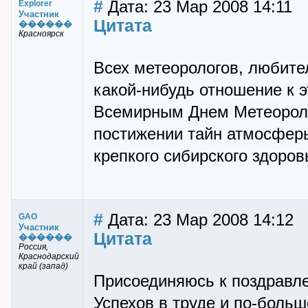
#
Дата: 23 Мар 2008 14:11
Explorer
Участник
Цитата
������
Красноярск
Всех метеорологов, любите
какой-нибудь отношение к
Всемирным Днем Метеороло
постижении тайн атмосферы
крепкого сибирского здоровь
#
Дата: 23 Мар 2008 14:12
GAO
Участник
Цитата
������
Россия,
Краснодарский
край (запад)
Присоединяюсь к поздравл
Успехов в труде и по-больш