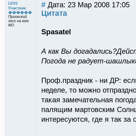
#
Дата: 23 Мар 2008 17:05
LESS
Участник
Цитата
������
Приокский
лесс на юге
МО
Spasatel
А как Вы догадались?Дейс
Погода не радует-шашлыки
Проф.праздник - ни ДР: есл
неделе, то можно отпраздн
такая замечательная погод
палящим мартовским Солнц
интересуются, где я так за 