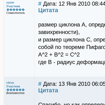
#
Дата: 12 Янв 2010 08:4
zzann
Участник
Цитата
������
Севастополь
размер циклона А, опред
завихренности),
и размер циклона С, опр
собой по теореме Пифаг
А^2 + В^2 = С^2
где В - радиус деформац
#
Дата: 13 Янв 2010 06:05
citrus
Участник
Цитата
������
Владивосток
Спасибо, но как определ