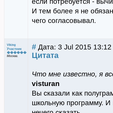
если потребуется - вычи
И тем более я не обяза
чего согласовывал.
#
Дата: 3 Jul 2015 13:12
Viking
Участник
������
Цитата
Москва.
Что мне известно, я вс
visturan
Вы сказали как полугра
школьную программу. И
нечего сказать.