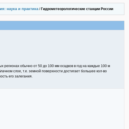
я: наука и практика
/
Гидрометеорологические станции России
х регионах обычно от 50 до 100 мм осадков в год на каждые 100 м
ачном слое, т.е. земной поверхности достигает большее кол-во
ость его залегания.