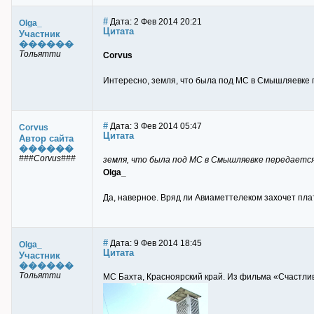
#
Дата: 2 Фев 2014 20:21
Olga_
Цитата
Участник
������
Тольятти
Corvus
Интересно, земля, что была под МС в Смышляевке 
#
Дата: 3 Фев 2014 05:47
Corvus
Цитата
Автор сайта
������
###Corvus###
земля, что была под МС в Смышляевке передаетс
Olga_
Да, наверное. Вряд ли Авиаметтелеком захочет пла
#
Дата: 9 Фев 2014 18:45
Olga_
Цитата
Участник
������
Тольятти
МС Бахта, Красноярский край. Из фильма «Счастли