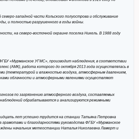
 северо-западной части Кольского полуострова и обслуживание
ды, и полностью разрушенного в годы войны.
ости, на северо-восточной окраине поселка Никель. В 1988 году
 ФГБУ «Мурманское УГМС», производит наблюдения, в соответствии
лекс (АМК), работа которого до октября 2013 года осуществлялась в
ами (температурой и влажностью воздуха, атмосферным давлением,
тиками облачности и атмосферными явлениями осуществляют
огнозов по загрязнению атмосферного воздуха, составляемых
ы наблюдений обрабатываются и анализируются режимными
Тридцать лет успешно трудится на станции Татьяна Петровна
на грамотами и благодарностями руководства ФГБУ «Мурманское
аждены начальник метеостанции Наталья Николаевна Ламерт и