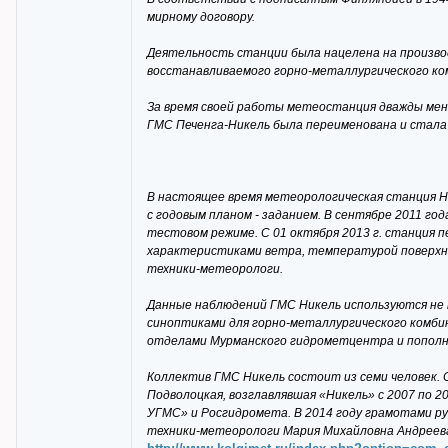
мирному договору.
Деятельность станции была нацелена на производ
восстанавливаемого горно-металлургического ком
За время своей работы метеостанция дважды меня
ГМС Печенга-Никель была переименована и стала
В настоящее время метеорологическая станция Н
с годовым планом - заданием. В сентябре 2011 г
тестовом режиме. С 01 октября 2013 г. станция
характеристиками ветра, температурой поверхн
техники-метеорологи.
Данные наблюдений ГМС Никель используются не т
синоптиками для горно-металлургического комб
отделами Мурманского гидрометцентра и пополн
Коллектив ГМС Никель состоит из семи человек.
Подволоцкая, возглавлявшая «Никель» с 2007 по
УГМС» и Росгидромета. В 2014 году грамотами 
техники-метеорологи Мария Михайловна Андреева