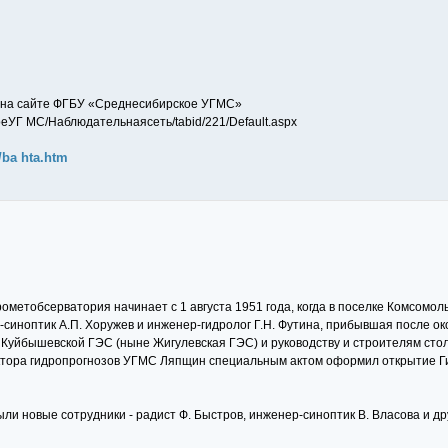
й на сайте ФГБУ «Среднесибирское УГМС»
УГ МС/Наблюдательнаясеть/tabid/221/Default.aspx
/ba hta.htm
метобсерватория начинает с 1 августа 1951 года, когда в поселке Комсомоль
-синоптик А.П. Хоружев и инженер-гидролог Г.Н. Футина, прибывшая после ок
 Куйбышевской ГЭС (ныне Жигулевская ГЭС) и руководству и строителям стол
сектора гидропрогнозов УГМС Ляпщин специальным актом оформил открытие 
ли новые сотрудники - радист Ф. Быстров, инженер-синоптик В. Власова и др