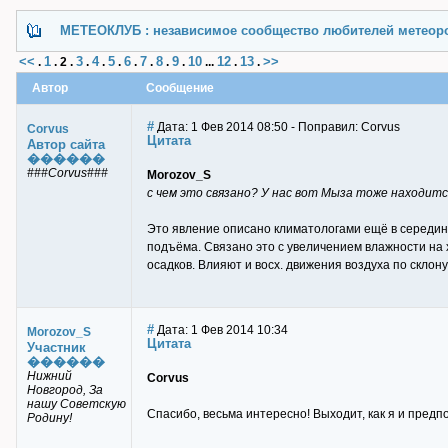
МЕТЕОКЛУБ : независимое сообщество любителей метеор
<<
1
3
4
5
6
7
8
9
10
12
13
>>
.
.
2
.
.
.
.
.
.
.
.
...
.
.
Автор
Сообщение
#
Дата: 1 Фев 2014 08:50 - Поправил: Corvus
Corvus
Цитата
Автор сайта
������
###Corvus###
Morozov_S
с чем это связано? У нас вот Мыза тоже находитс
Это явление описано климатологами ещё в середине
подъёма. Связано это с увеличением влажности на 
осадков. Влияют и восх. движения воздуха по скло
#
Дата: 1 Фев 2014 10:34
Morozov_S
Цитата
Участник
������
Нижний
Corvus
Новгород, За
нашу Советскую
Спасибо, весьма интересно! Выходит, как я и предп
Родину!