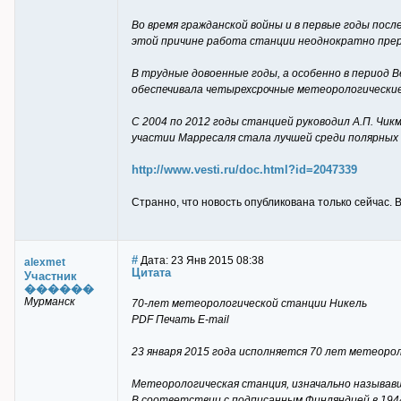
Во время гражданской войны и в первые годы пос
этой причине работа станции неоднократно прер
В трудные довоенные годы, а особенно в период 
обеспечивала четырехсрочные метеорологические
С 2004 по 2012 годы станцией руководил А.П. Чик
участии Марресаля стала лучшей среди полярных
http://www.vesti.ru/doc.html?id=2047339
Странно, что новость опубликована только сейчас. 
#
Дата: 23 Янв 2015 08:38
alexmet
Цитата
Участник
������
Мурманск
70-лет метеорологической станции Никель
PDF Печать E-mail
23 января 2015 года исполняется 70 лет метеоро
Метеорологическая станция, изначально называвш
В соответствии с подписанным Финляндией в 194