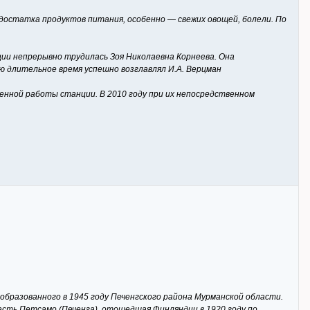
достатка продуктов питания, особенно — свежих овощей, болели. По
ции непрерывно трудилась Зоя Николаевна Корнеева. Она
 длительное время успешно возглавлял И.А. Верцман
венной работы станции. В 2010 году при их непосредственном
образованного в 1945 году Печенгского района Мурманской области.
сть Петсамо (Печенга), отошедшая Финляндии в 1920 году по