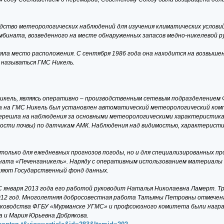
ство метеорологических наблюдений для изучения климатических условий
бината, возведенного на месте обнаруженных запасов медно-никелевой ру
ла место расположения. С сентября 1986 года она находится на возвышенн
 называться ГМС Никель.
икель, являясь оперативно – производственным сетевым подразделением
ода на ГМС Никель был установлен автоматический метеорологический комп
 перешла на наблюдения за основными метеорологическими характеристик
ости почвы) по датчикам АМК. Наблюдения над видимостью, характерис
олько для ежедневных прогнозов погоды, но и для специализированных пр
ината «Печенганикель». Наряду с оперативным использованием материал
яют Государственный фонд данных.
 С января 2013 года его работой руководит Наталья Николаевна Ламерт. 
 2012 год. Многолетняя добросовестная работа Татьяны Петровны отмече
руководства ФГБУ «Мурманске УГМС» и профсоюзного комитета были нагр
 и Мария Юрьевна Добрякова.