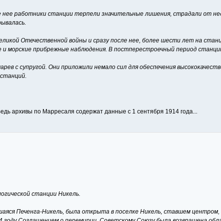
ле нее работники станции терпели значительные лишения, страдали от не
ывалась.
Великой Отечественной войны и сразу после нее, более шести лет на стан
 и морские прибрежные наблюдения. В постперестроечный период станцию
марев с супругой. Они приложили немало сил для обеспечения высококачест
 станций.
Ведь архивы по Марресаля содержат данные с 1 сентября 1914 года...
логической станции Никель.
аяся Печенга-Никель, была открыта в поселке Никель, ставшем центром, 
4 году Соглашением о перемирии, Советскому Союзу была возвращена обла