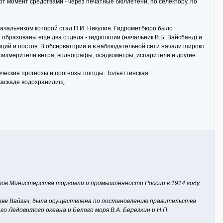
 момент средствами - через печатные бюллетени, по селектору, по
начальником которой стал П.И. Никулин. Гидрометбюро было
образованы ещё два отдела - гидрологии (начальник В.Б. Вайсбанд) и
ций и постов. В обсерватории и в наблюдательной сети начали широко
измерители ветра, волнографы, осадкометры, испарители и другие.
еские прогнозы и прогнозы погоды. Тольяттинская
каскаде водохранилищ.
ов Министерства торговли и промышленности России в 1914 году.
рове Вайгач, была осуществлена по постановлению правительства
Ледовитого океана и Белого моря В.А. Березкин и Н.П.