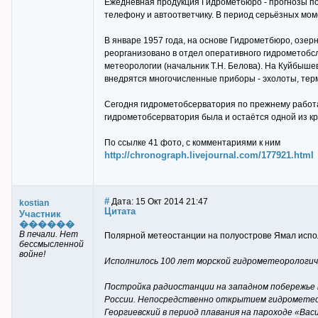
Ежедневная продукция Гидрометбюро - прогнозы по
телефону и автоответчику. В период серьёзных мом
В январе 1957 года, на основе Гидрометбюро, озер
реорганизовано в отдел оперативного гидрометобсл
метеорологии (начальник Т.Н. Белова). На Куйбыш
внедрятся многочисленные приборы - эхолоты, тер
Сегодня гидрометобсерватория по прежнему работа
гидрометобсерватория была и остаётся одной из 
По ссылке 41 фото, с комментариями к ним
http://chronograph.livejournal.com/177921.html
#
Дата: 15 Окт 2014 21:47
kostian
Цитата
Участник
������
В печали. Нет
Полярной метеостанции на полуострове Ямал испо
бессмысленной
войне!
Исполнилось 100 лет морской гидрометеорологич
Постройка радиостанции на западном побережье п
России. Непосредственно открытием гидрометеор
Георгиевский в период плавания на пароходе «Вас