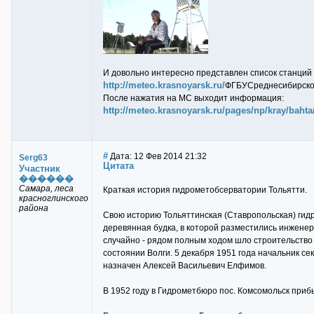
И довольно интересно представлен список станци
http://meteo.krasnoyarsk.ru/
ФГБУСреднесибирское
После нажатия на МС выходит информация:
http://meteo.krasnoyarsk.ru/pages/np/kray/bahta
#
Дата: 12 Фев 2014 21:32
Serg63
Цитата
Участник
������
Самара, леса
Краткая история гидрометобсерватории Тольятти.
красноглинского
района
Свою историю Тольяттинская (Ставропольская) гидро
деревянная будка, в которой разместились инженер
случайно - рядом полным ходом шло строительство
состоянии Волги. 5 декабря 1951 года начальник 
назначен Алексей Васильевич Елфимов.
В 1952 году в Гидрометбюро пос. Комсомольск прибы