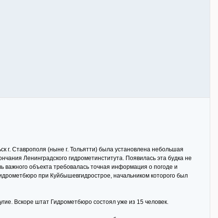
ск г. Ставрополя (ныне г. Тольятти) была установлена небольшая
ончания Ленинградского гидрометинститута. Появилась эта будка не
ь важного объекта требовалась точная информация о погоде и
Гидрометбюро при Куйбышевгидрострое, начальником которого был
угие. Вскоре штат Гидрометбюро состоял уже из 15 человек.