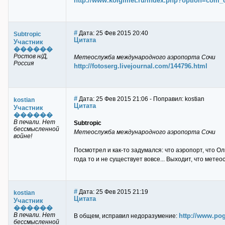
http://www.kolgimet.ru/index.php?option=com_
#
Дата: 25 Фев 2015 20:40
Subtropic
Цитата
Участник
������
Ростов н/Д,
Метеослужба международного аэропорта Сочи
Россия
http://fotoserg.livejournal.com/144796.html
#
Дата: 25 Фев 2015 21:06 - Поправил: kostian
kostian
Цитата
Участник
������
В печали. Нет
Subtropic
бессмысленной
Метеослужба международного аэропорта Сочи
войне!
Посмотрел и как-то задумался: что аэропорт, что Ол
года то и не существует вовсе... Выходит, что мет
#
Дата: 25 Фев 2015 21:19
kostian
Цитата
Участник
������
В печали. Нет
http://www.po
В общем, исправил недоразумение:
бессмысленной