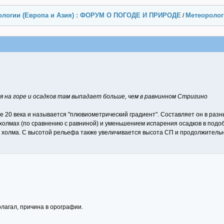
ологии (Европа и Азия) : ФОРУМ О ПОГОДЕ И ПРИРОДЕ
Метеорологи
/
я на горе и осадков там выпадает больше, чем в равнинном Стригино
 20 века и называется "плювиометрический градиент". Составляет он в разны
холмах (по сравнению с равниной) и уменьшением испарения осадков в подобл
ну холма. С высотой рельефа также увеличивается высота СП и продолжительн
олагал, причина в орографии.