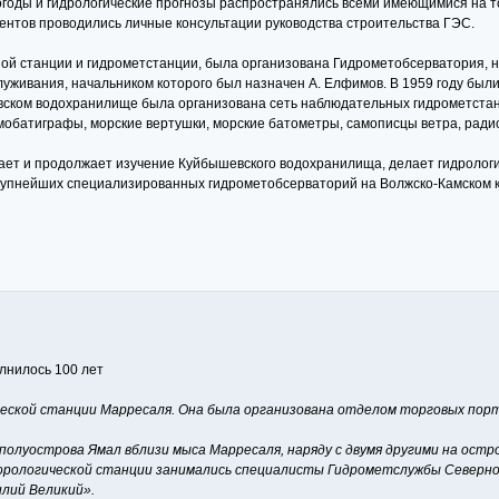
годы и гидрологические прогнозы распространялись всеми имеющимися на тот
ентов проводились личные консультации руководства строительства ГЭС.
ной станции и гидрометстанции, была организована Гидрометобсерватория, 
уживания, начальником которого был назначен А. Елфимов. В 1959 году были 
евском водохранилище была организована сеть наблюдательных гидрометстан
мобатиграфы, морские вертушки, морские батометры, самописцы ветра, радио
ет и продолжает изучение Куйбышевского водохранилища, делает гидрологич
крупнейших специализированных гидрометобсерваторий на Волжско-Камском 
лнилось 100 лет
еской станции Марресаля. Она была организована отделом торговых порт
олуострова Ямал вблизи мыса Марресаля, наряду с двумя другими на ост
ологической станции занимались специалисты Гидрометслужбы Северного 
илий Великий».