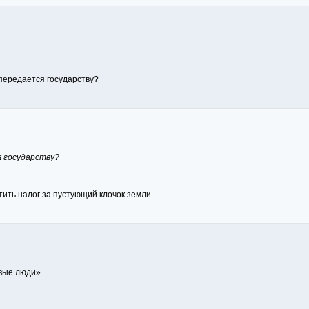
передается государству?
я государству?
тить налог за пустующий клочок земли.
вые люди».