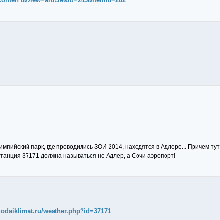
conten t&view=article&id=283&Itemid=202
импийский парк, где проводились ЗОИ-2014, находятся в Адлере... Причем тут 
еостанция 37171 должна называться не Адлер, а Сочи аэропорт!
godaiklimat.ru/weather.php?id=37171