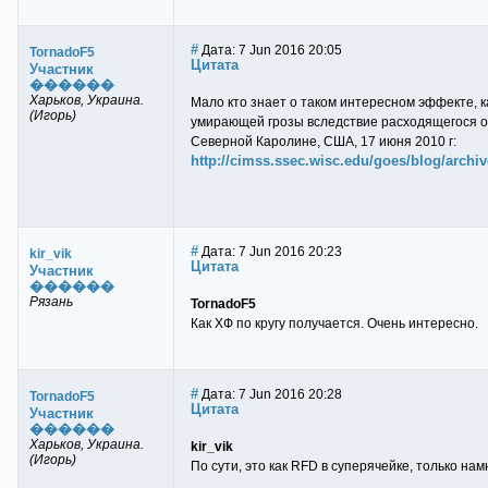
#
Дата: 7 Jun 2016 20:05
TornadoF5
Цитата
Участник
������
Харьков, Украина.
Мало кто знает о таком интересном эффекте, ка
(Игорь)
умирающей грозы вследствие расходящегося от
Северной Каролине, США, 17 июня 2010 г:
http://cimss.ssec.wisc.edu/goes/blog/archi
#
Дата: 7 Jun 2016 20:23
kir_vik
Цитата
Участник
������
Рязань
TornadoF5
Как ХФ по кругу получается. Очень интересно.
#
Дата: 7 Jun 2016 20:28
TornadoF5
Цитата
Участник
������
Харьков, Украина.
kir_vik
(Игорь)
По сути, это как RFD в суперячейке, только на