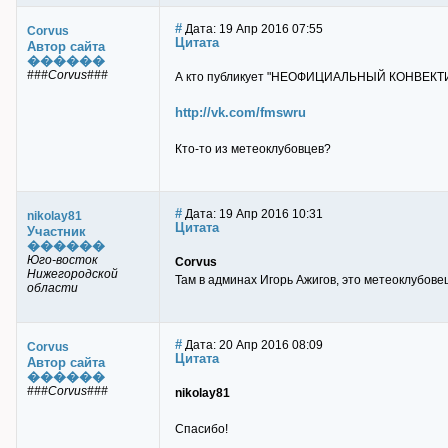
#
Дата: 19 Апр 2016 07:55
Corvus
Цитата
Автор сайта
������
###Corvus###
А кто публикует "НЕОФИЦИАЛЬНЫЙ КОНВЕКТИВ
http://vk.com/fmswru
Кто-то из метеоклубовцев?
#
Дата: 19 Апр 2016 10:31
nikolay81
Цитата
Участник
������
Юго-восток
Corvus
Нижегородской
Там в админах Игорь Ажигов, это метеоклубове
области
#
Дата: 20 Апр 2016 08:09
Corvus
Цитата
Автор сайта
������
###Corvus###
nikolay81
Спасибо!