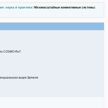
я: наука и практика
/
Мезомасштабные конвективные системы:
ели COSMO-Ru7.
нциального вихря Эртеля.