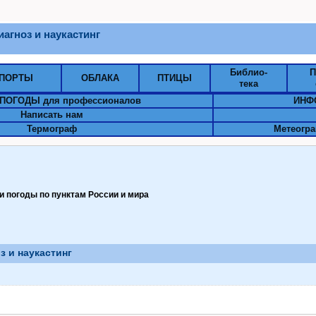
агноз и наукастинг
Библио-
П
ПОРТЫ
ОБЛАКА
ПТИЦЫ
тека
ПОГОДЫ для профессионалов
ИНФ
Написать нам
Термограф
Метеогра
 погоды по пунктам Pоссии и мира
 и наукастинг