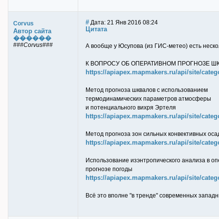
#
Дата: 21 Янв 2016 08:24
Corvus
Цитата
Автор сайта
������
###Corvus###
А вообще у Юсупова (из ГИС-метео) есть неско
К ВОПРОСУ ОБ ОПЕРАТИВНОМ ПРОГНОЗЕ Ш
https://apiapex.mapmakers.ru/api/site/categ
Метод прогноза шквалов с использованием
термодинамических параметров атмосферы
и потенциального вихря Эртеля
https://apiapex.mapmakers.ru/api/site/categ
Метод прогноза зон сильных конвективных оса
https://apiapex.mapmakers.ru/api/site/categ
Использование изэнтропического анализа в о
прогнозе погоды
https://apiapex.mapmakers.ru/api/site/categ
Всё это вполне "в тренде" современных запад