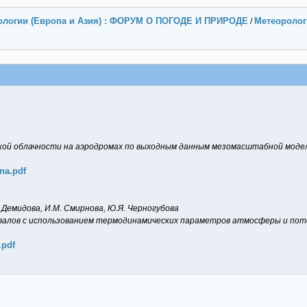
ологии (Европа и Азия) : ФОРУМ О ПОГОДЕ И ПРИРОДЕ
Метеорологи
/
кой облачности на аэродромах по выходным данным мезомасштабной мод
na.pdf
Ю. Демидова, И.М. Смирнова, Ю.Я. Черногубова
алов с использованием термодинамических параметров атмосферы и поте
.pdf