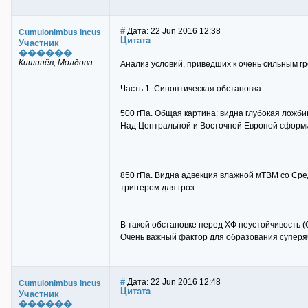
#
Дата: 22 Jun 2016 12:38
Cumulonimbus incus
Цитата
Участник
������
Кишинёв, Молдова
Анализ условий, приведших к очень сильным гро
Часть 1. Синоптическая обстановка.
500 гПа. Общая картина: видна глубокая ложб
Над Центральной и Восточной Европой сформир
850 гПа. Видна адвекция влажной мТВМ со Ср
триггером для гроз.
В такой обстановке перед ХФ неустойчивость (
Очень важный фактор для образования суперя
#
Дата: 22 Jun 2016 12:48
Cumulonimbus incus
Цитата
Участник
������