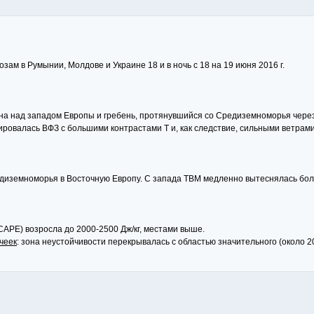
зам в Румынии, Молдове и Украине 18 и в ночь с 18 на 19 июня 2016 г.
ина над западом Европы и гребень, протянувшийся со Средиземноморья через
овалась ВФЗ с большими контрастами Т и, как следствие, сильными ветрами 
едиземноморья в Восточную Европу. С запада ТВМ медленно вытеснялась бо
САРЕ) возросла до 2000-2500 Дж/кг, местами выше.
чеек
: зона неустойчивости перекрывалась с областью значительного (около 20 