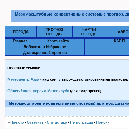
Мезомасштабные конвективные системы: прогноз, ди
ПРОГНОЗ
КАРТЫ
ПОГОДА
АЭРО
ПОГОДЫ
ПОГОДЫ
Главная
Карта сайта
КАРТЫ 
Добавить в Избранное
Долгосрочный прогноз
Полезные ссылки:
Метеоцентр.Азия
- наш сайт с высокодетализированными прогнозами
Облегчённая версия Метеоклуба
(для смартфонов)
Мезомасштабные конвективные системы: прогноз, диагноз
Начало
Ответить
Статистика
Pегистрация
Поиск
-
-
-
-
-
-