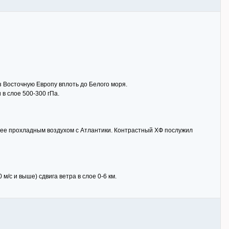
 Восточную Европу вплоть до Белого моря.
в слое 500-300 гПа.
лее прохладным воздухом с Атлантики. Контрастный ХФ послужил
м/с и выше) сдвига ветра в слое 0-6 км.