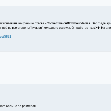
к конвекция на границе оттока -
Convective outflow boundaries
. Это гряды к
 неё во все стороны "пузыря" холодного воздуха. Он работает как ХФ. На а
ves/5881
много больше по размерам.