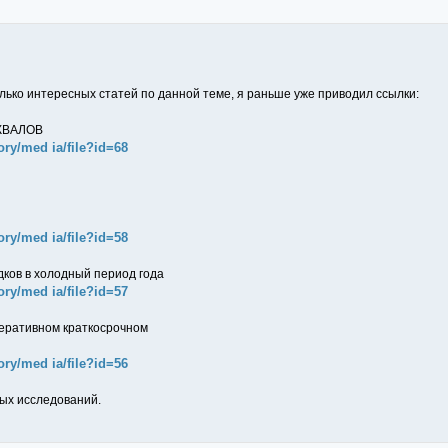
лько интересных статей по данной теме, я раньше уже приводил ссылки:
КВАЛОВ
ory/med ia/file?id=68
ory/med ia/file?id=58
дков в холодный период года
ory/med ia/file?id=57
перативном краткосрочном
ory/med ia/file?id=56
ных исследований.