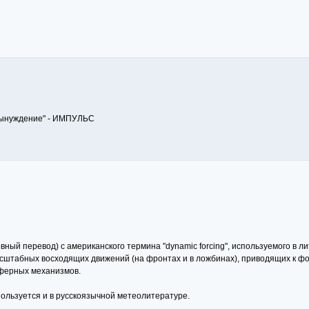
 вынуждение" - ИМПУЛЬС
овный перевод) с американского термина "dynamic forcing", используемого в
асштабных восходящих движений (на фронтах и в ложбинах), приводящих к фор
ферных механизмов.
пользуется и в русскоязычной метеолитературе.