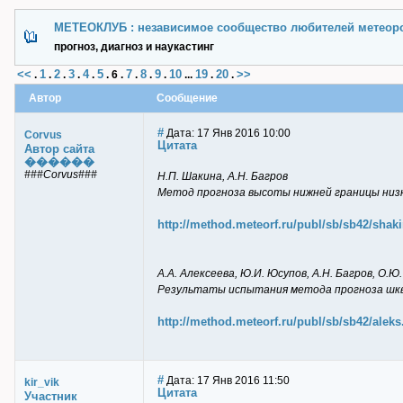
МЕТЕОКЛУБ : независимое сообщество любителей метеор
прогноз, диагноз и наукастинг
<<
1
2
3
4
5
7
8
9
10
19
20
>>
.
.
.
.
.
.
6
.
.
.
.
...
.
.
Автор
Сообщение
#
Дата: 17 Янв 2016 10:00
Corvus
Цитата
Автор сайта
������
###Corvus###
Н.П. Шакина, А.Н. Багров
Метод прогноза высоты нижней границы низ
http://method.meteorf.ru/publ/sb/sb42/shaki
А.А. Алексеева, Ю.И. Юсупов, А.Н. Багров, О.
Результаты испытания метода прогноза шкв
http://method.meteorf.ru/publ/sb/sb42/aleks
#
Дата: 17 Янв 2016 11:50
kir_vik
Цитата
Участник