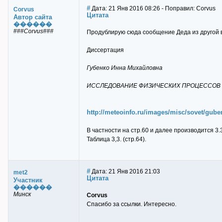
#
Дата: 21 Янв 2016 08:26 - Поправил: Corvus
Corvus
Цитата
Автор сайта
������
###Corvus###
Продублирую сюда сообщение Деда из другой в
Диссертация
Губенко Инна Михайловна
ИССЛЕДОВАНИЕ ФИЗИЧЕСКИХ ПРОЦЕССОВ В
http://meteoinfo.ru/images/misc/sovet/gube
В частности на стр.60 и далее производится 3
Таблица 3,3. (стр.64).
#
Дата: 21 Янв 2016 21:03
met2
Цитата
Участник
������
Минск
Corvus
Спасибо за ссылки. Интересно.