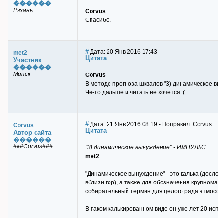
������
Рязань
Corvus
Спасибо.
#
Дата: 20 Янв 2016 17:43
met2
Цитата
Участник
������
Минск
Corvus
В методе прогноза шквалов "3) динамическое
Че-то дальше и читать не хочется :(
#
Дата: 21 Янв 2016 08:19 - Поправил: Corvus
Corvus
Цитата
Автор сайта
������
###Corvus###
"3) динамическое вынуждение" - ИМПУЛЬС
met2
"Динамическое вынуждение" - это калька (досл
вблизи гор), а также для обозначения крупном
собирательный термин для целого ряда атмос
В таком калькированном виде он уже лет 20 ис