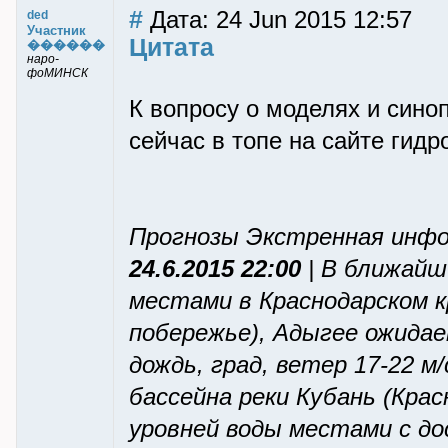
#
Дата: 24 Jun 2015 12:57
ded
Участник
Цитата
������
наро-
фоМИНСК
К вопросу о моделях и сино
сейчас в топе на сайте гид
Прогнозы Экстренная инф
24.6.2015 22:00
| В ближайш
местами в Краснодарском к
побережье), Адыгее ожидае
дождь, град, ветер 17-22 м/
бассейна реки Кубань (Кра
уровней воды местами с д