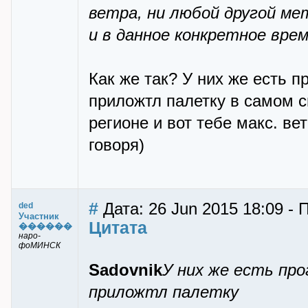
ветра, ни любой другой м
и в данное конкретное врем
Как же так? У них же есть п
приложтл палетку в самом 
регионе и вот тебе макс. в
говоря)
#
Дата: 26 Jun 2015 18:09 - 
ded
Участник
Цитата
������
наро-
фоМИНСК
Sadovnik
У них же есть про
приложтл палетку