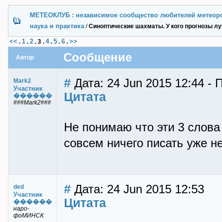
МЕТЕОКЛУБ : независимое сообщество любителей метеор
наука и практика
/
Синоптические шахматы. У кого прогнозы лу
<<
1
2
4
5
6
>>
.
.
.
3
.
.
.
.
Сообщение
Автор
#
Дата: 24 Jun 2015 12:44 - 
Mark2
Участник
Цитата
������
###Mark2###
Не понимаю что эти 3 слова
совсем ничего писать уже не
#
Дата: 24 Jun 2015 12:53
ded
Участник
Цитата
������
наро-
фоМИНСК