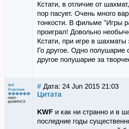
Кстати, в отличие от шахмат
пор пасует. Очень много ва
тонкости. В фильме "Игры ра
проиграл! Довольно необычн
Кстати, при игре в шахматы
Го другое. Одно полушарие 
другое полушарие за творч
#
Дата: 24 Jun 2015 21:03
ded
Участник
Цитата
������
наро-
фоМИНСК
KWF
и как ни странно и в ш
последние годы существенн