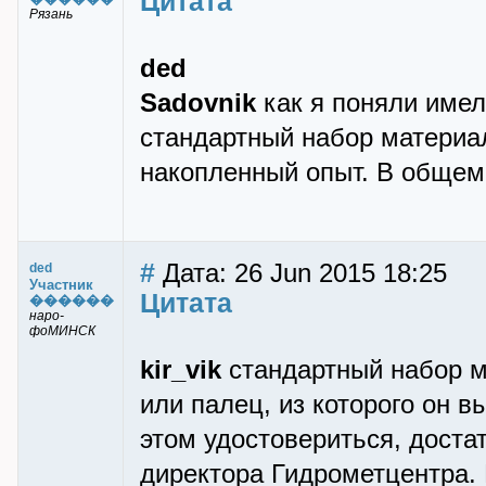
Цитата
Рязань
ded
Sadovnik
как я поняли имел
стандартный набор материал
накопленный опыт. В общем 
#
Дата: 26 Jun 2015 18:25
ded
Участник
Цитата
������
наро-
фоМИНСК
kir_vik
стандартный набор ма
или палец, из которого он в
этом удостовериться, дост
директора Гидрометцентра. 