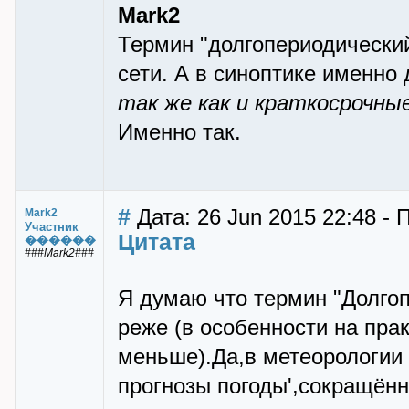
Mark2
Термин "долгопериодический
сети. А в синоптике именно
так же как и краткосрочны
Именно так.
#
Дата: 26 Jun 2015 22:48 - 
Mark2
Участник
Цитата
������
###Mark2###
Я думаю что термин "Долгоп
реже (в особенности на пра
меньше).Да,в метеорологии
прогнозы погоды',сокращён