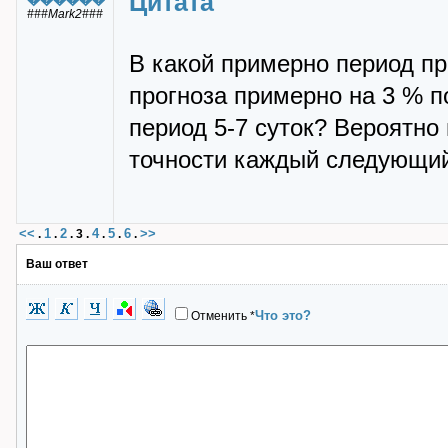
Цитата
###Mark2###
В какой примерно период п
прогноза примерно на 3 % 
период 5-7 суток? Вероятно
точности каждый следующий
<<
1
2
4
5
6
>>
.
.
.
3
.
.
.
.
Ваш ответ
Что это?
Отменить
*