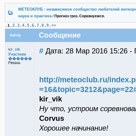
МЕТЕОКЛУБ : независимое сообщество любителей метеор
наука и практика
/
Прогноз гроз. Соревнуемся.
2
3
4
5
6
7
8
9
>>
.
1
.
.
.
.
.
.
.
.
.
Сообщение
Автор
#
Дата: 28 Мар 2016 15:26 - 
kir_vik
Участник
������
Рязань
http://meteoclub.ru/index
=16&topic=3212&page=22
kir_vik
Ну что, устроим соревнован
Corvus
Хорошее начинание!