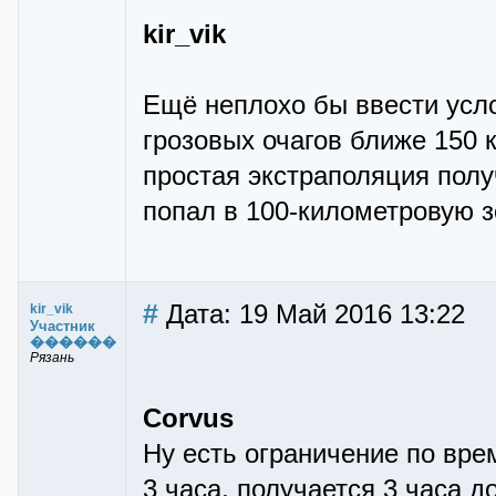
kir_vik
Ещё неплохо бы ввести усло
грозовых очагов ближе 150 к
простая экстраполяция получ
попал в 100-километровую з
#
Дата: 19 Май 2016 13:22
kir_vik
Участник
������
Рязань
Corvus
Ну есть ограничение по врем
3 часа, получается 3 часа д