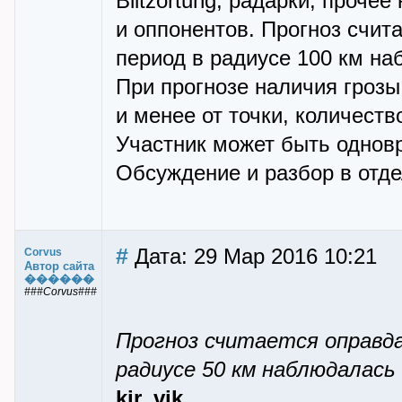
Blitzortung, радарки, проче
и оппонентов. Прогноз счит
период в радиусе 100 км на
При прогнозе наличия грозы
и менее от точки, количеств
Участник может быть одновр
Обсуждение и разбор в отд
#
Дата: 29 Мар 2016 10:21
Corvus
Автор сайта
������
###Corvus###
Прогноз считается оправда
радиусе 50 км наблюдалась 
kir_vik