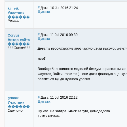
#
Дата: 10 Jul 2016 21:24
kir_vik
Цитата
Участник
������
Рязань
#
Дата: 11 Jul 2016 09:39
Corvus
Цитата
Автор сайта
������
###Corvus###
Девать вероятность гроз чисто из-за высокой неус
neo7
Вообще большинство моделей бездумно рассчитывает КА
Фаустов, Вайтингов и т.п.) - они дают фоновую оценку
развиться КД до нужного уровня.
#
Дата: 11 Jul 2016 22:12
gribnik
Цитата
Участник
������
Ступино
Ну что. На завтра 14мск Калуга, Домодедово
17мск Рязань