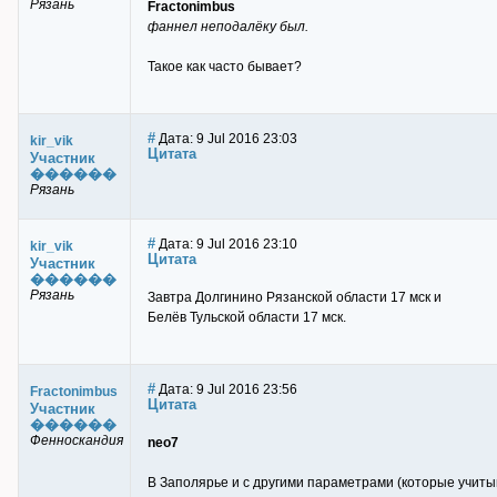
Рязань
Fractonimbus
фаннел неподалёку был.
Такое как часто бывает?
#
Дата: 9 Jul 2016 23:03
kir_vik
Цитата
Участник
������
Рязань
#
Дата: 9 Jul 2016 23:10
kir_vik
Цитата
Участник
������
Рязань
Завтра Долгинино Рязанской области 17 мск и
Белёв Тульской области 17 мск.
#
Дата: 9 Jul 2016 23:56
Fractonimbus
Цитата
Участник
������
Фенноскандия
neo7
В Заполярье и с другими параметрами (которые учиты