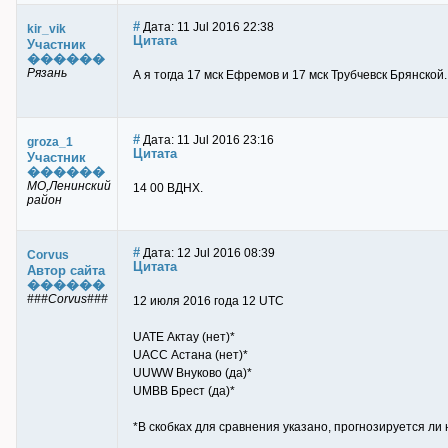
#
Дата: 11 Jul 2016 22:38
kir_vik
Цитата
Участник
������
Рязань
А я тогда 17 мск Ефремов и 17 мск Трубчевск Брянской.
#
Дата: 11 Jul 2016 23:16
groza_1
Цитата
Участник
������
МО,Ленинский
14 00 ВДНХ.
район
#
Дата: 12 Jul 2016 08:39
Corvus
Цитата
Автор сайта
������
###Corvus###
12 июля 2016 года 12 UTC
UATE Актау (нет)*
UACC Астана (нет)*
UUWW Внуково (да)*
UMBB Брест (да)*
*В скобках для сравнения указано, прогнозируется л