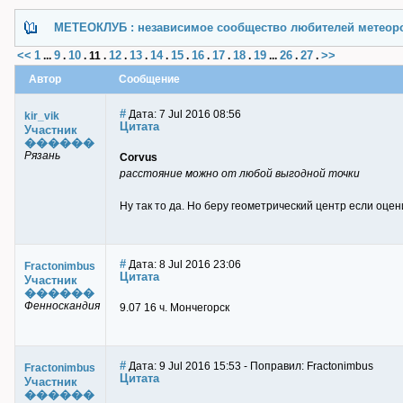
МЕТЕОКЛУБ : независимое сообщество любителей метеор
<<
1
9
10
12
13
14
15
16
17
18
19
26
27
>>
...
.
.
11
.
.
.
.
.
.
.
.
...
.
.
Автор
Сообщение
#
Дата: 7 Jul 2016 08:56
kir_vik
Цитата
Участник
������
Рязань
Corvus
расстояние можно от любой выгодной точки
Ну так то да. Но беру геометрический центр если оцен
#
Дата: 8 Jul 2016 23:06
Fractonimbus
Цитата
Участник
������
Фенноскандия
9.07 16 ч. Мончегорск
#
Дата: 9 Jul 2016 15:53 - Поправил: Fractonimbus
Fractonimbus
Цитата
Участник
������