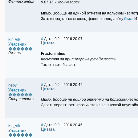
Фенноскандия
9.07 16 ч. Мончегорск
Мимо. Вообще ни единой отметки на Кольском несмот
был
Зато вчера, как оказалось, фаннел неподалёку
. 
#
Дата: 9 Jul 2016 20:07
kir_vik
Цитата
Участник
������
Рязань
Fractonimbus
несмотря на приличную неустойчивость.
Такое часто бывает.
#
Дата: 9 Jul 2016 20:42
neo7
Цитата
Участник
������
Стерлитамак
Мимо. Вообще ни единой отметки на Кольском несм
Девать вероятность гроз чисто из-за высокой неустой
#
Дата: 9 Jul 2016 20:46
kir_vik
Цитата
Участник
������