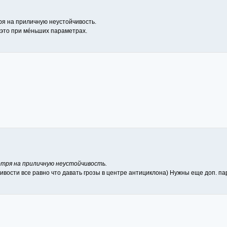
ря на приличную неустойчивость.
И это при мéньших параметрах.
отря на приличную неустойчивость.
чивости все равно что давать грозы в центре антициклона) Нужны еще доп. 