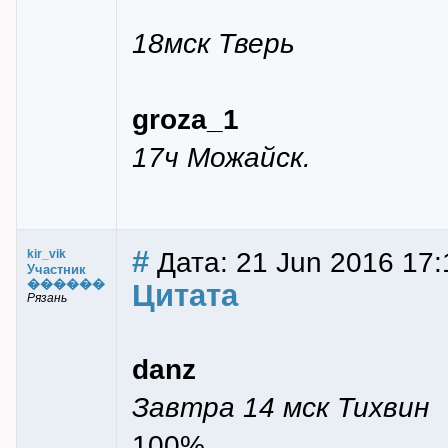
18мск Тверь
groza_1
17ч Можайск.
#
Дата: 21 Jun 2016 17:
kir_vik
Участник
������
Цитата
Рязань
danz
Завтра 14 мск Тихвин
100%