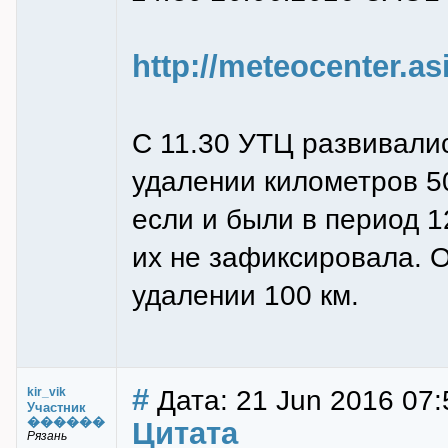
http://meteocenter.a
C 11.30 УТЦ развивалис
удалении километров 5
если и были в период 1
их не зафиксировала. О
удалении 100 км.
#
Дата: 21 Jun 2016 07:
kir_vik
Участник
������
Цитата
Рязань