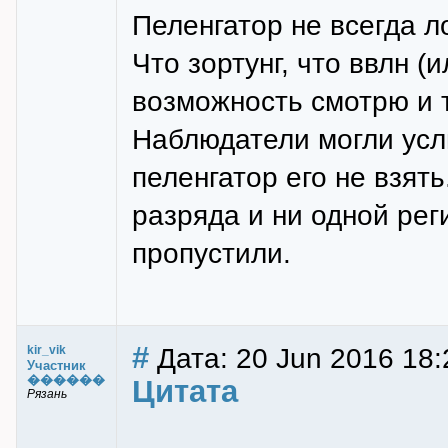
Пеленгатор не всегда л
Что зортунг, что ввлн (и
возможность смотрю и т
Наблюдатели могли услы
пеленгатор его не взят
разряда и ни одной ре
пропустили.
#
Дата: 20 Jun 2016 18:
kir_vik
Участник
������
Цитата
Рязань