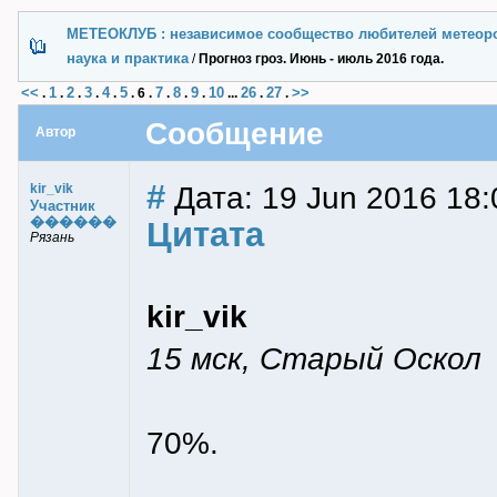
МЕТЕОКЛУБ : независимое сообщество любителей метеор
наука и практика
/
Прогноз гроз. Июнь - июль 2016 года.
<<
1
2
3
4
5
7
8
9
10
26
27
>>
.
.
.
.
.
.
6
.
.
.
.
...
.
.
Сообщение
Автор
#
Дата: 19 Jun 2016 18:
kir_vik
Участник
������
Цитата
Рязань
kir_vik
15 мск, Старый Оскол
70%.