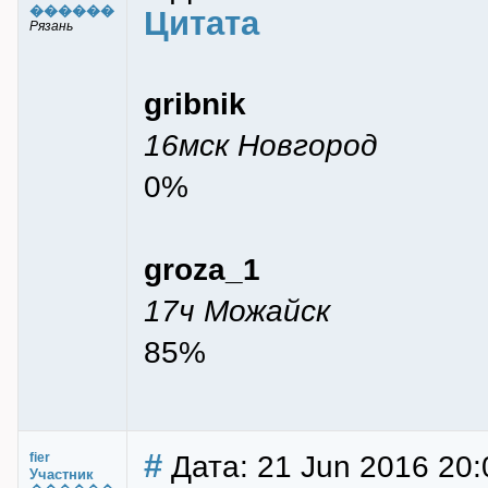
������
Цитата
Рязань
gribnik
16мск Новгород
0%
groza_1
17ч Можайск
85%
#
Дата: 21 Jun 2016 20:0
fier
Участник