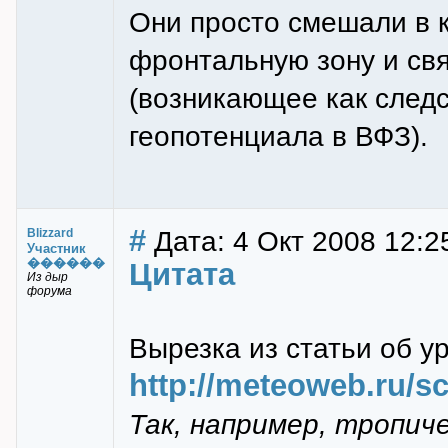
Они просто смешали в к
фронтальную зону и свя
(возникающее как следс
геопотенциала в ВФЗ).
#
Дата: 4 Окт 2008 12:2
Blizzard
Участник
������
Цитата
Из дыр
форума
Вырезка из статьи об ур
http://meteoweb.ru/s
Так, например, тропич