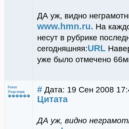
ДА уж, видно неграмот
www.hmn.ru.
На каждо
несут в рубрике послед
URL
сегодняшняя:
Навер
уже было отмечено 66мм
#
Дата: 19 Сен 2008 17:
Foxer
Участник
������
Цитата
ДА уж, видно неграмо