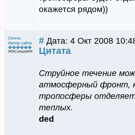
окажется рядом))
#
Дата: 4 Окт 2008 10:4
Corvus
Автор сайта
������
Цитата
###Corvus###
Струйное течение мож
атмосферный фронт, к
тропосферы отделяет
теплых.
ded