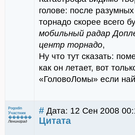
голове: после разумны
торнадо скорее всего б
мобильный радар Допл
центр торнадо
,
Ну что тут сказать: по
как он летает, вот толь
«ГоловоЛомы» если най
#
Дата: 12 Сен 2008 00:
Pogodin
Участник
������
Цитата
Ленинград