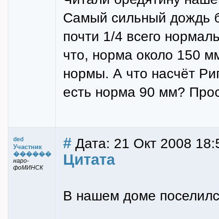
Самый сильный дождь бы
почти 1/4 всего нормаль
что, норма около 150 м
нормы. А что насчёт Риг
есть норма 90 мм? Прос
#
Дата: 21 Окт 2008 18:
ded
Участник
������
Цитата
наро-
фоМИНСК
В нашем доме поселилс