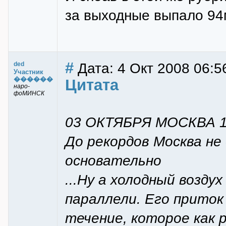
за выходные выпало 94
#
Дата: 4 Окт 2008 06:5
ded
Участник
������
Цитата
наро-
фоМИНСК
03 ОКТЯБРЯ МОСКВА 1
До рекордов Москва не
основательно
...Ну а холодный возду
параллели. Его прито
течение, которое как 