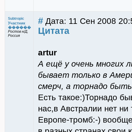
#
Дата: 11 Сен 2008 20:
Subtropic
Участник
������
Цитата
Ростов н/Д,
Россия
artur
А ещё у очень многих 
бывает только в Амери
смерч, а торнадо быть
Есть такое:)Торнадо бы
нас,в Австралии нет ни 
Европе-тромб:-) вообще
в разных странах свои,