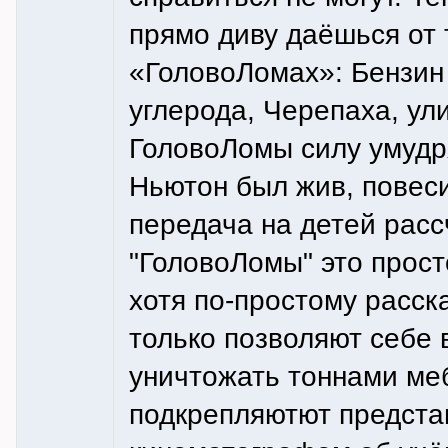
прямо диву даёшься от 
«ГоловоЛомах»: Бензин 
углерода, Черепаха, ул
ГоловоЛомы силу умудря
Ньютон был жив, повеси
передача на детей расс
"ГоловоЛомы" это прост
хотя по-простому расск
только позволяют себе
уничтожать тоннами ме
подкрепляютют предста