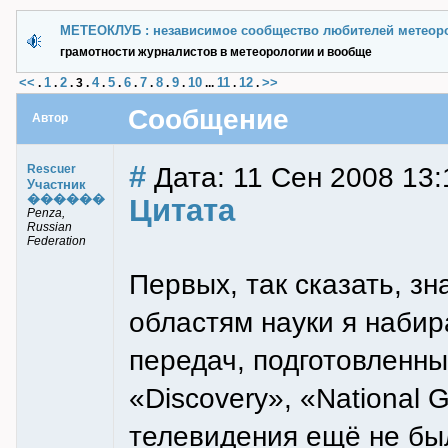
МЕТЕОКЛУБ : независимое сообщество любителей метеор
грамотности журналистов в метеорологии и вообще
<<
1
2
4
5
6
7
8
9
10
11
12
>>
.
.
.
3
.
.
.
.
.
.
.
...
.
.
Сообщение
Автор
#
Дата: 11 Сен 2008 13:
Rescuer
Участник
������
Цитата
Penza,
Russian
Federation
Первых, так сказать, з
областям науки я наби
передач, подготовленн
«Discovery», «National 
телевидения ещё не бы