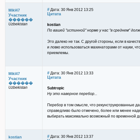
#
Дата: 30 Янв 2012 13:25
Mikl47
Цитата
Участник
������
Uzbekistan
kostian
По вашей "истинной" норме у нас "в среднем" дол
Это далеко не так. С другой стороны, если в каче
и ловко использоваться махинаторами от науки, ч
приемлемы.
#
Дата: 30 Янв 2012 13:33
Mikl47
Цитата
Участник
������
Uzbekistan
Subtropic
Ну это наверное перебор...
Перебор в том смысле, что рекунструированные д
справедливо было отмечено, более или менее наде
выбирать максимально возможный по временной дли
#
Дата: 30 Янв 2012 13:37
kostian