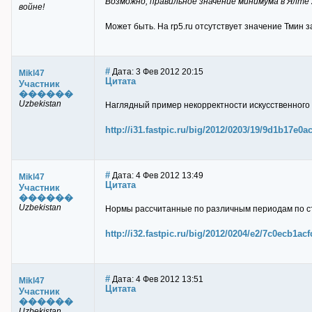
Возможно, правильное значение минимума в Ялте 25
войне!
Может быть. На rp5.ru отсутствует значение Тмин за
#
Дата: 3 Фев 2012 20:15
Mikl47
Цитата
Участник
������
Uzbekistan
Наглядный пример некорректности искусственного
http://i31.fastpic.ru/big/2012/0203/19/9d1b17e0
#
Дата: 4 Фев 2012 13:49
Mikl47
Цитата
Участник
������
Uzbekistan
Нормы рассчитанные по различным периодам по с
http://i32.fastpic.ru/big/2012/0204/e2/7c0ecb1a
#
Дата: 4 Фев 2012 13:51
Mikl47
Цитата
Участник
������
Uzbekistan