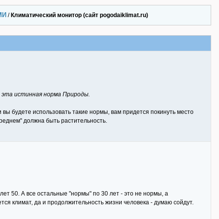
МИ
/
Климатический монитор (сайт pogodaiklimat.ru)
– эта истинная норма Природы.
и вы будете использовать такие нормы, вам придется покинуть место
среднем" должна быть растительность.
лет 50. А все остальные "нормы" по 30 лет - это не нормы, а
тся климат, да и продолжительность жизни человека - думаю сойдут.