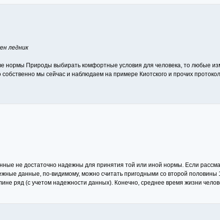
жен ледник
стве нормы Природы выбирать комфортные условия для человека, то любые из
то собственно мы сейчас и наблюдаем на примере Киотского и прочих прото
анные не достаточно надежны для принятия той или иной нормы. Если рассм
жные данные, по-видимому, можно считать пригодными со второй половины 1
не ряд (с учетом надежности данных). Конечно, среднее время жизни челове