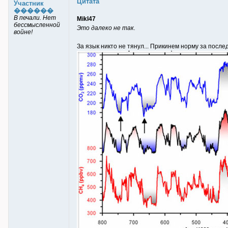
Цитата
Участник
������
В печали. Нет
Mikl47
бессмысленной
Это далеко не так.
войне!
За язык никто не тянул... Прикинем норму за посл