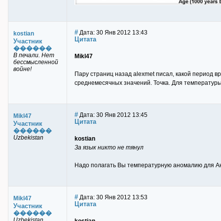
#
Дата: 30 Янв 2012 13:43
kostian
Цитата
Участник
������
В печали. Нет
Mikl47
бессмысленной
войне!
Пару страниц назад alexmet писал, какой период в
среднемесячных значений. Точка. Для температуры 
#
Дата: 30 Янв 2012 13:45
Mikl47
Цитата
Участник
������
Uzbekistan
kostian
За язык никто не тянул
Надо полагать Вы температурную аномалию для А
#
Дата: 30 Янв 2012 13:53
Mikl47
Цитата
Участник
������
Uzbekistan