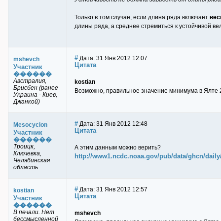
Только в том случае, если длина ряда включает
вес
длины ряда, а среднее стремиться к устойчивой ве
#
Дата: 31 Янв 2012 12:07
mshevch
Цитата
Участник
������
Австралия,
kostian
Брисбен (ранее
Возможно, правильное значение минимума в Ялте 25.0
Украина - Киев,
Джанкой)
#
Дата: 31 Янв 2012 12:48
Mesocyclon
Цитата
Участник
������
Троицк,
А этим данным можно верить?
Ключевка,
http://www1.ncdc.noaa.gov/pub/data/ghcn/daily/
Челябинская
область
#
Дата: 31 Янв 2012 12:57
kostian
Цитата
Участник
������
В печали. Нет
mshevch
бессмысленной