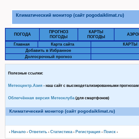
Климатический монитор (сайт pogodaiklimat.ru)
ПРОГНОЗ
КАРТЫ
ПОГОДА
АЭРО
ПОГОДЫ
ПОГОДЫ
Главная
Карта сайта
КАРТЫ 
Добавить в Избранное
Долгосрочный прогноз
Полезные ссылки:
Метеоцентр.Азия
- наш сайт с высокодетализированными прогнозами
Облегчённая версия Метеоклуба
(для смартфонов)
Климатический монитор (сайт pogodaiklimat.ru)
Начало
Ответить
Статистика
Pегистрация
Поиск
-
-
-
-
-
-