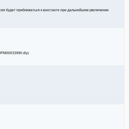
сия будет приближаться к константе при дальнейшем увеличении
 /UPM00033990.dly)