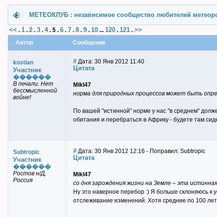
МЕТЕОКЛУБ : независимое сообщество любителей метеор
<<
1
2
3
4
6
7
8
9
10
120
121
>>
.
.
.
.
.
5
.
.
.
.
.
...
.
.
Автор
Сообщение
#
Дата: 30 Янв 2012 11:40
kostian
Цитата
Участник
������
В печали. Нет
Mikl47
бессмысленной
норма для природных процессов может быть опре
войне!
По вашей "истинной" норме у нас "в среднем" долж
обитания и перебраться в Африку - будете там сид
#
Дата: 30 Янв 2012 12:16 - Поправил: Subtropic
Subtropic
Цитата
Участник
������
Ростов н/Д,
Mikl47
Россия
со дня зарождения жизни на Земле – эта истинна
Ну это наверное перебор :) Я больше склоняюсь к ус
отслеживание изменений. Хотя средние по 100 лет 