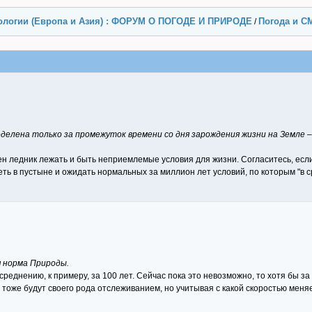
ологии (Европа и Азия) : ФОРУМ О ПОГОДЕ И ПРИРОДЕ
Погода и С
/
делена только за промежуток времени со дня зарождения жизни на Земле 
ен ледник лежать и быть неприемлемые условия для жизни. Согласитесь, есл
еть в пустыне и ожидать нормальных за миллион лет условий, по которым "в 
я норма Природы.
реднению, к примеру, за 100 лет. Сейчас пока это невозможно, то хотя бы за 
тоже будут своего рода отслеживанием, но учитывая с какой скоростью меняе