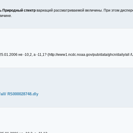
ь Природный спектр
вариаций рассматриваемой величины. При этом диспер
личине.
1.2006 не -10,2, а -11,1? (http://www1.ncdc.noaa.gov/pub/data/ghcn/daily/all
all/ RS000028748.dly