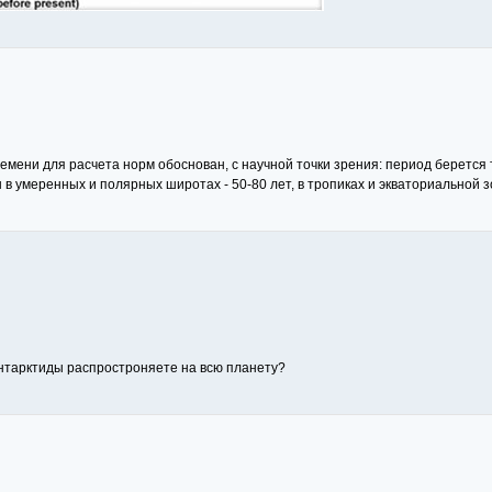
ремени для расчета норм обоснован, с научной точки зрения: период берется 
в умеренных и полярных широтах - 50-80 лет, в тропиках и экваториальной зо
нтарктиды распростроняете на всю планету?