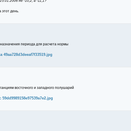
.01.2006 не -10,2, а -11,1?
 этот день.
 назначения периода для расчета нормы
aca 49aa728d3deeaf7f33519.jpg
танциям восточного и западного полушарий
cfc 59dd9989158e97539a7e2.jpg