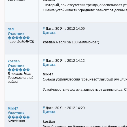
kostian
...который, при отсутствии тренда, обеспечивает 
Оценка устойчивости "среднего" зависит от длины 
#
Дата: 30 Янв 2012 14:09
ded
Цитата
Участник
������
наро-фоМИНСК
kostian
А если за 100 миллионов :)
#
Дата: 30 Янв 2012 14:12
kostian
Цитата
Участник
������
В печали. Нет
Mikl47
бессмысленной
Оценка устойчивости "среднего" зависит от дли
войне!
Устойчивость не должна зависеть от длины ряда. С
#
Дата: 30 Янв 2012 14:29
Mikl47
Цитата
Участник
������
Uzbekistan
kostian
Устойчивость не должна зависеть от длины ряда