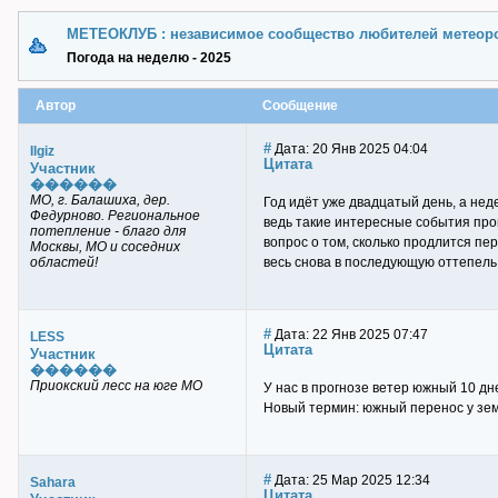
МЕТЕОКЛУБ : независимое сообщество любителей метеор
Погода на неделю - 2025
Автор
Сообщение
#
Дата: 20 Янв 2025 04:04
Ilgiz
Цитата
Участник
������
МО, г. Балашиха, дер.
Год идёт уже двадцатый день, а неде
Федурново. Региональное
ведь такие интересные события про
потепление - благо для
вопрос о том, сколько продлится пер
Москвы, МО и соседних
областей!
весь снова в последующую оттепель
#
Дата: 22 Янв 2025 07:47
LESS
Цитата
Участник
������
Приокский лесс на юге МО
У нас в прогнозе ветер южный 10 дн
Новый термин: южный перенос у зем
#
Дата: 25 Мар 2025 12:34
Sahara
Цитата