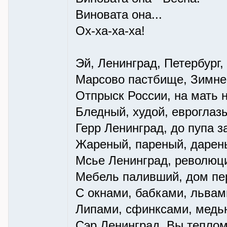
Виновата она...
Ох-ха-ха-ха!
Эй, Ленинград, Петербург
Марсово пастбище, Зимне
Отпрыск России, на мать 
Бледный, худой, евроглаз
Герр Ленинград, до пупа з
Жареный, пареный, дарен
Мсье Ленинград, революц
Мебель паливший, дом пе
С окнами, бабками, львам
Липами, сфинксами, медь
Сэр Ленинград, Вы теплом