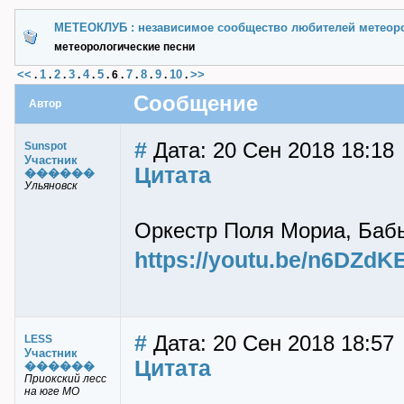
МЕТЕОКЛУБ : независимое сообщество любителей метеор
метеорологические песни
<<
1
2
3
4
5
7
8
9
10
>>
.
.
.
.
.
.
6
.
.
.
.
.
Сообщение
Автор
#
Дата: 20 Сен 2018 18:18
Sunspot
Участник
Цитата
������
Ульяновск
Оркестр Поля Мориа, Бабье 
https://youtu.be/n6DZdK
#
Дата: 20 Сен 2018 18:57
LESS
Участник
Цитата
������
Приокский лесс
на юге МО