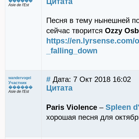
Цитата
������
Asie de l'Est
Песня в тему нынешней пог
сейчас твоpится
Ozzy Osb
https://en.lyrsense.com
_falling_down
#
Дата: 7 Окт 2018 16:02
wandervogel
Участник
Цитата
������
Asie de l'Est
Spleen d
Paris Violence
–
хоpошая песня для октябp