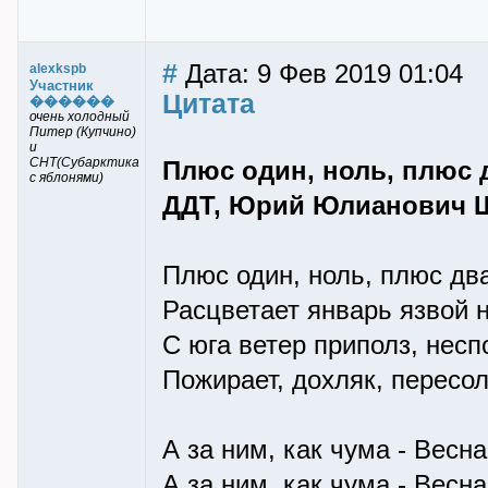
#
Дата: 9 Фев 2019 01:04
alexkspb
Участник
Цитата
������
очень холодный
Питер (Купчино)
и
СНТ(Субарктика
Плюс один, ноль, плюс 
с яблонями)
ДДТ, Юрий Юлианович 
Плюс один, ноль, плюс дв
Расцветает январь язвой н
С юга ветер приполз, несп
Пожирает, дохляк, пересол
А за ним, как чума - Весна
А за ним, как чума - Весна