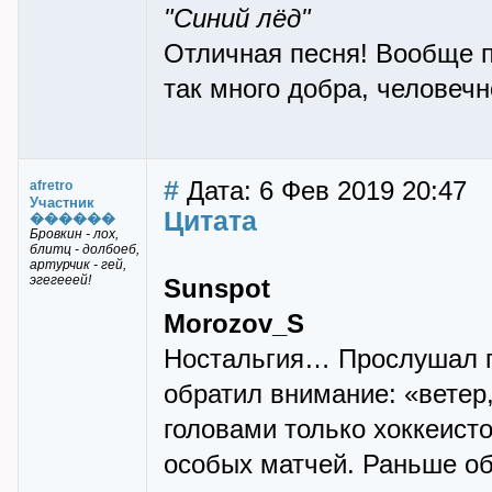
"Синий лёд"
Отличная песня! Вообще пе
так много добра, человечн
#
Дата: 6 Фев 2019 20:47
afretro
Участник
Цитата
������
Бровкин - лох,
блитц - долбоеб,
артурчик - гей,
эгегееей!
Sunspot
Morozov_S
Ностальгия… Прослушал п
обратил внимание: «ветер,
головами только хоккеисто
особых матчей. Раньше об