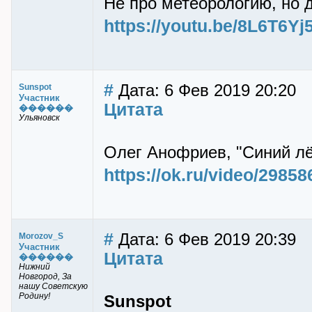
Не про метеорологию, но д
https://youtu.be/8L6T6Yj
#
Дата: 6 Фев 2019 20:20
Sunspot
Участник
Цитата
������
Ульяновск
Олег Анофриев, "Синий лё
https://ok.ru/video/2985
#
Дата: 6 Фев 2019 20:39
Morozov_S
Участник
Цитата
������
Нижний
Новгород, За
нашу Советскую
Родину!
Sunspot