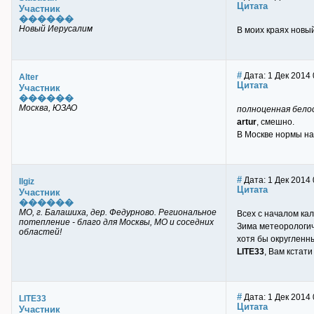
Цитата
Участник
������
Новый Иерусалим
В моих краях новый
#
Дата: 1 Дек 2014 
Alter
Цитата
Участник
������
Москва, ЮЗАО
полноценная белос
artur
, смешно.
В Москве нормы нач
#
Дата: 1 Дек 2014 0
Ilgiz
Цитата
Участник
������
МО, г. Балашиха, дер. Федурново. Региональное
Всех с началом ка
потепление - благо для Москвы, МО и соседних
Зима метеорологич
областей!
хотя бы округленн
LITE33
, Вам кстат
#
Дата: 1 Дек 2014 
LITE33
Цитата
Участник