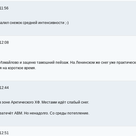
11:56
алил снежок средней интенсивности ;-)
12:08
 Измайлово и заценю тамошний пейзаж. На Ленинском же снег уже практически
я на короткое время.
12:44
 зоне Арктического ХФ. Местами идёт слабый снег.
затечёт АВМ. Но ненадолго. Со среды потепление.
12:51