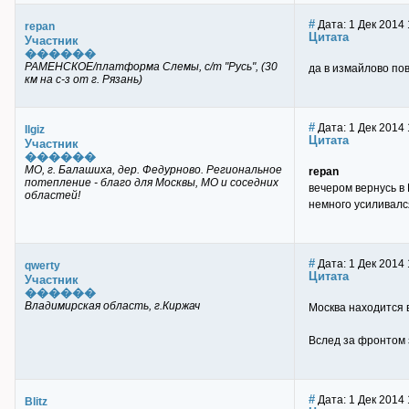
#
Дата: 1 Дек 2014 
repan
Цитата
Участник
������
РАМЕНСКОЕ/платформа Слемы, с/т "Русь", (30
да в измайлово пов
км на с-з от г. Рязань)
#
Дата: 1 Дек 2014 
Ilgiz
Цитата
Участник
������
МО, г. Балашиха, дер. Федурново. Региональное
repan
потепление - благо для Москвы, МО и соседних
вечером вернусь в
областей!
немного усиливалс
#
Дата: 1 Дек 2014 
qwerty
Цитата
Участник
������
Владимирская область, г.Киржач
Москва находится в
Вслед за фронтом 
#
Дата: 1 Дек 2014 
Blitz