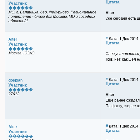
Цитата
Участник
������
МО, г. Балашиха, дер. Федурново. Региональное
Alter
потепление - благо для Москвы, МО и соседних
уже сегодня есть 
областей!
#
Дата: 1 Дек 2014 
Alter
Цитата
Участник
������
Москва, ЮЗАО
Снег усиливается
Ilgiz
, нет, как шел е
#
Дата: 1 Дек 2014 
gosplan
Цитата
Участник
������
27612
Alter
Ещё ранее ожидали 
По факту, скорее в
#
Дата: 1 Дек 2014 
Alter
Цитата
Участник
������