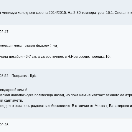
 минимум холодного сезона 2014/2015. На 2-30 температура -16.1. Снега ни 
02:47
нежная зима - снега больше 1 см,
ала декабря - 6-7 см, а уж восточнее, в Н.Новгороде, порядка 10.
8:52 - Поправил: Ilgiz
лендарной зимы!
еская началась уже полмесяца назад, но пока нам не хватает важного ее атри
ый сантиметр.
и недолго осталось радоваться бесснежию. В отличие от Москвы, Балакирево и 
09:25