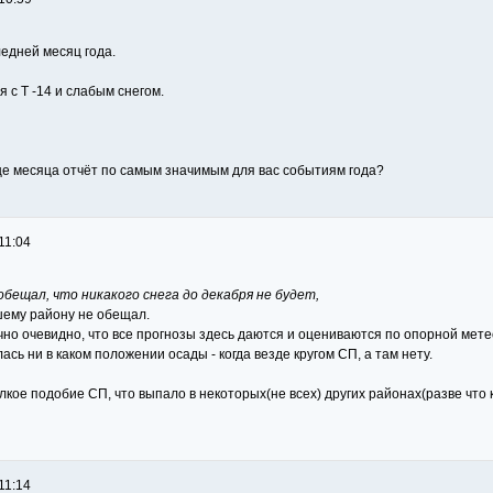
ледней месяц года.
я с Т -14 и слабым снегом.
нце месяца отчёт по самым значимым для вас событиям года?
11:04
 обещал, что никакого снега до декабря не будет,
шему району не обещал.
чно очевидно, что все прогнозы здесь даются и оцениваются по опорной мет
лась ни в каком положении осады - когда везде кругом СП, а там нету.
алкое подобие СП, что выпало в некоторых(не всех) других районах(разве что
11:14