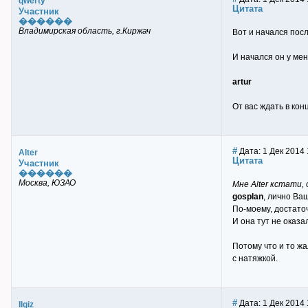
qwerty
Цитата
Участник
������
Владимирская область, г.Киржач
Вот и начался пос
И начался он у мен
artur
От вас ждать в ко
#
Дата: 1 Дек 2014 
Alter
Цитата
Участник
������
Москва, ЮЗАО
Мне Alter кстати,
gosplan
, лично Ва
По-моему, достато
И она тут не оказа
Потому что и то ж
с натяжкой.
#
Дата: 1 Дек 2014 
Ilgiz