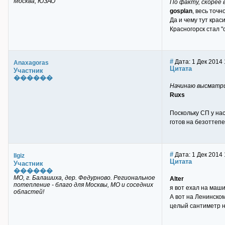
Москва, ЮЗАО
По факту, скорее 
gosplan
, весь точн
Да и чему тут краси
Красногорск стал "
#
Дата: 1 Дек 2014 
Anaxagoras
Цитата
Участник
������
Начинаю высматри
Ruxs
Поскольку СП у нас
готов на безоттепе
#
Дата: 1 Дек 2014 
Ilgiz
Цитата
Участник
������
МО, г. Балашиха, дер. Федурново. Региональное
Alter
потепление - благо для Москвы, МО и соседних
я вот ехал на маши
областей!
А вот на Ленинско
целый сантиметр н