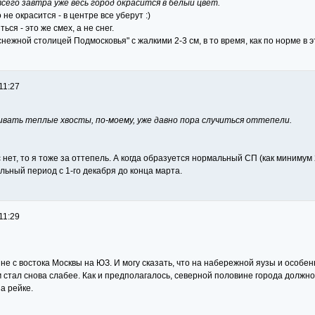
всего завтра уже весь город окрасится в белый цвет.
о не окрасится - в центре все уберут :)
ться - это же смех, а не снег.
снежной столицей Подмосковья" с жалкими 2-3 см, в то время, как по норме в 
11:27
вать теплые хвосты, по-моему, уже давно пора случиться оттепели.
 нет, то я тоже за оттепель. А когда образуется нормальный СП (как минимум 
льный период с 1-го декабря до конца марта.
11:29
не с востока Москвы на ЮЗ. И могу сказать, что на набережной яузы и особен
м стал снова слабее. Как и предполагалось, северной половине города должно
а рейке.