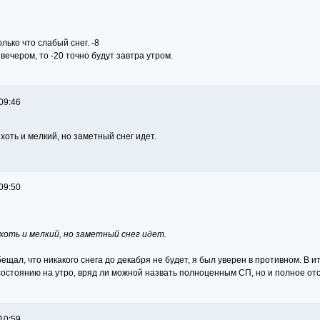
олько что слабый снег. -8
вечером, то -20 точно будут завтра утром.
09:46
 хоть и мелкий, но заметный снег идет.
09:50
 хоть и мелкий, но заметный снег идет.
обещал, что никакого снега до декабря не будет, я был уверен в противном. В 
 состоянию на утро, вряд ли можной назвать полноценным СП, но и полное отсу
10:59