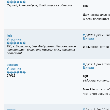
������
Сергей, Александров, Владимирская область
Ilgiz
Да у нас начался т
А если прояснится 
#
Дата: 1 Дек 2014 
Ilgiz
Цитата
Участник
������
МО, г. Балашиха, дер. Федурново. Региональное
И в Москве, кстати,
потепление - благо для Москвы, МО и соседних
областей!
#
Дата: 1 Дек 2014 
gosplan
Цитата
Участник
������
27612
Ilgiz
в Москве, кстати,
Мне Alter кстати, 
что то что есть по
#
Дата: 1 Дек 2014 