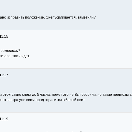
шанс исправить положение. Снег усиливается, заметили?
11:15
, заметили?
ле-еле, так и идет.
11:17
отсутствие снега до 5 числа, может это не Вы говорили, но такие прогнозы з
сего завтра уже весь город окрасится в белый цвет.
11:19