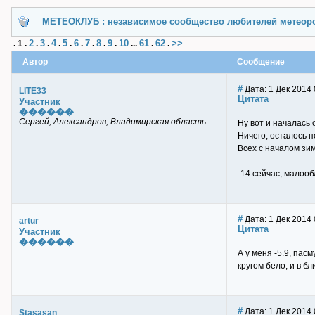
МЕТЕОКЛУБ : независимое сообщество любителей метеор
2
3
4
5
6
7
8
9
10
61
62
>>
.
1
.
.
.
.
.
.
.
.
.
...
.
.
Автор
Сообщение
#
Дата: 1 Дек 2014 
LITE33
Цитата
Участник
������
Сергей, Александров, Владимирская область
Ну вот и началась
Ничего, осталось п
Всех с началом зи
-14 сейчас, малооб
#
Дата: 1 Дек 2014 
artur
Цитата
Участник
������
А у меня -5.9, пас
кругом бело, и в б
#
Дата: 1 Дек 2014 
Stasasan