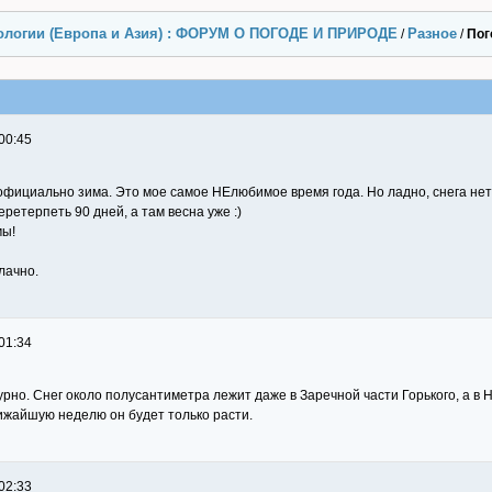
ологии (Европа и Азия) : ФОРУМ О ПОГОДЕ И ПРИРОДЕ
Разное
/
/
Пог
00:45
 официально зима. Это мое самое НЕлюбимое время года. Но ладно, снега нет
еретерпеть 90 дней, а там весна уже :)
мы!
лачно.
01:34
мурно. Снег около полусантиметра лежит даже в Заречной части Горького, а в
лижайшую неделю он будет только расти.
02:33