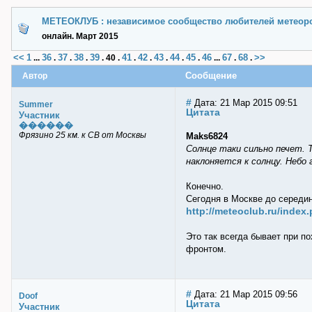
МЕТЕОКЛУБ : независимое сообщество любителей метеор
онлайн. Март 2015
<<
1
36
37
38
39
41
42
43
44
45
46
67
68
>>
...
.
.
.
.
40
.
.
.
.
.
.
...
.
.
Автор
Сообщение
#
Дата: 21 Мар 2015 09:51
Summer
Цитата
Участник
������
Фрязино 25 км. к СВ от Москвы
Maks6824
Солнце таки сильно печет. 
наклоняется к солнцу. Небо 
Конечно.
Сегодня в Москве до середи
http://meteoclub.ru/inde
Это так всегда бывает при п
фронтом.
#
Дата: 21 Мар 2015 09:56
Doof
Цитата
Участник