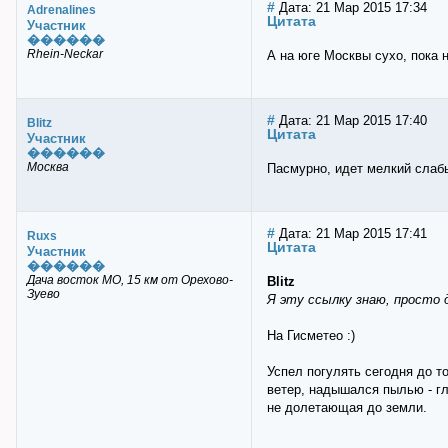
#
Дата: 21 Мар 2015 17:34
Adrenalines
Цитата
Участник
������
Rhein-Neckar
А на юге Москвы сухо, пока 
#
Дата: 21 Мар 2015 17:40
Blitz
Цитата
Участник
������
Москва
Пасмурно, идет мелкий слабы
#
Дата: 21 Мар 2015 17:41
Ruxs
Цитата
Участник
������
Дача восток МО, 15 км от Орехово-
Blitz
Зуево
Я эту ссылку знаю, просто 
На Гисметео :)
Успел погулять сегодня до т
ветер, надышался пылью - гл
не долетающая до земли.