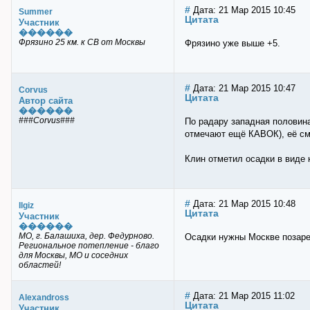
#
Дата: 21 Мар 2015 10:45
Summer
Цитата
Участник
������
Фрязино 25 км. к СВ от Москвы
Фрязино уже выше +5.
#
Дата: 21 Мар 2015 10:47
Corvus
Цитата
Автор сайта
������
###Corvus###
По радару западная половина
отмечают ещё КАВОК), её см
Клин отметил осадки в виде 
#
Дата: 21 Мар 2015 10:48
Ilgiz
Цитата
Участник
������
МО, г. Балашиха, дер. Федурново.
Осадки нужны Москве позаре
Региональное потепление - благо
для Москвы, МО и соседних
областей!
#
Дата: 21 Мар 2015 11:02
Alexandross
Цитата
Участник