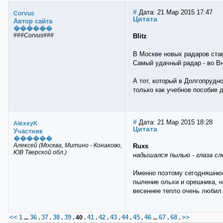
#
Дата: 21 Мар 2015 17:47
Corvus
Цитата
Автор сайта
������
###Corvus###
Blitz
В Москве новых радаров став
Самый удачный радар - во Вн
А тот, который в Долгопрудн
только как учебное пособие 
#
Дата: 21 Мар 2015 18:28
AlexeyK
Цитата
Участник
������
Алексей (Москва, Митино - Конаково,
Ruxs
ЮВ Тверской обл.)
надышался пылью - глаза сл
Именно поэтому сегодняшнюю
пыление ольхи и орешника, н
весеннее тепло очень любил.
<<
1
36
37
38
39
41
42
43
44
45
46
67
68
>>
...
.
.
.
.
40
.
.
.
.
.
.
...
.
.