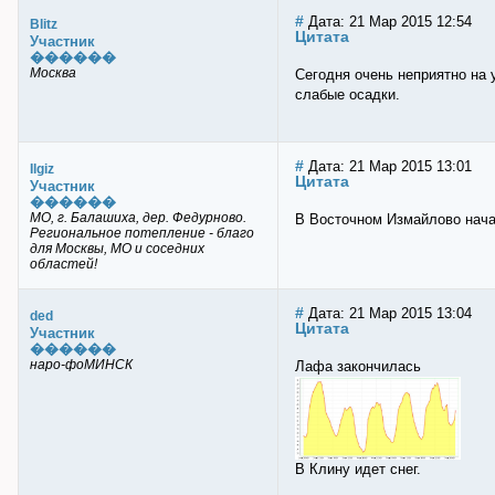
#
Дата: 21 Мар 2015 12:54
Blitz
Цитата
Участник
������
Москва
Сегодня очень неприятно на 
слабые осадки.
#
Дата: 21 Мар 2015 13:01
Ilgiz
Цитата
Участник
������
МО, г. Балашиха, дер. Федурново.
В Восточном Измайлово начал
Региональное потепление - благо
для Москвы, МО и соседних
областей!
#
Дата: 21 Мар 2015 13:04
ded
Цитата
Участник
������
наро-фоМИНСК
Лафа закончилась
В Клину идет снег.