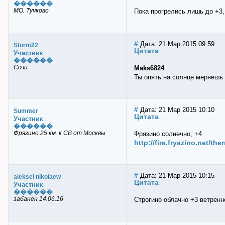
������
МО. Тучково
Пока прогрелись лишь до +3,
#
Дата: 21 Мар 2015 09:59
Storm22
Цитата
Участник
������
Сочи
Maks6824
Ты опять на солнце меряешь
#
Дата: 21 Мар 2015 10:10
Summer
Цитата
Участник
������
Фрязино 25 км. к СВ от Москвы
Фрязино солнечно, +4
http://fire.fryazino.net/th
#
Дата: 21 Мар 2015 10:15
aleksei nikolaew
Цитата
Участник
������
забанен 14.06.16
Строгино облачно +3 ветренн