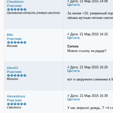
#
Дата: 21 Мар 2015 14:08
Chandeiran
Цитата
Участник
������
Орловская область (северо-восток)
За окном +10; умеренный по
облака мутным пятном светит
#
Дата: 21 Мар 2015 14:10
Blitz
Цитата
Участник
������
Москва
Corvus
Можно ссылку на радар?
#
Дата: 21 Мар 2015 16:20
slava31
Цитата
Участник
������
Монино
вот и закружили снежинки в 
#
Дата: 21 Мар 2015 16:39
Alexandross
Цитата
Участник
������
Смоленск
У нас моросит дождь, T +4 с