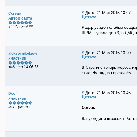
#
Дата: 21 Мар 2015 13:07
Corvus
Цитата
Автор сайта
������
###Corvus###
Радар увидел слабые осадки
ШРМ Т упала до +3, в ДМД п
#
Дата: 21 Мар 2015 13:20
aleksei nikolaew
Цитата
Участник
������
забанен 14.06.16
В Строгино теперь морось из
стих. Ну ладно переживём
#
Дата: 21 Мар 2015 13:45
Doof
Цитата
Участник
������
МО. Тучково
Corvus
Да, дождик заморосил. Хоть 