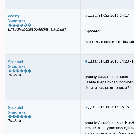
#
Дата: 31 Окт 2016 14:17
qwerty
Участник
������
Владимирская область, г.Киржач
Spasatel
Как только появился тёплый
#
Дата: 31 Окт 2016 14:23 - 
Spasatel
Участник
������
Талдом
qwerty
Хамите, парниша.
Я еше вчера писал, посмотр
Кстати, какой он теплый? Пр
#
Дата: 31 Окт 2016 15:16
Spasatel
Участник
������
Талдом
qwerty
И вообще, Вы с RusHu
кстати, что нужно последит
- У вас очередное обострени