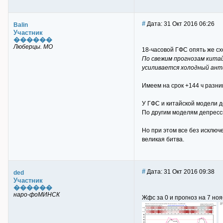
#
Дата: 31 Окт 2016 06:26
Balin
Участник
������
Люберцы. МО
18-часовой ГФС опять же сх
По свежим прогнозам китай
усиливается холодный ант
Имеем на срок +144 ч разн
У ГФС и китайской модели д
По другим моделям депресс
Но при этом все без исключ
великая битва.
#
Дата: 31 Окт 2016 09:38
ded
Участник
������
наро-фоМИНСК
Жфс за 0 и прогноз на 7 но