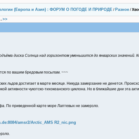
ологии (Европа и Азия) : ФОРУМ О ПОГОДЕ И ПРИРОДЕ
Разное
/
/
Хво
>>
.
одъёма диска Солнца над горизонтом уменьшится до январских значений. 
ётся по вашим бредовым посылам. ~~~
их льдов достигает в марте месяце. Никуда замерзание не денется. Происхо
кой активности чукотско-тихокеанского циклона. Но в ближайшие дни эта акти
фа. По приведенной карте море Лаптевых не замерзло.
n.de:8084/amsr2/Arctic_AMS R2_nic.png
ерзло.