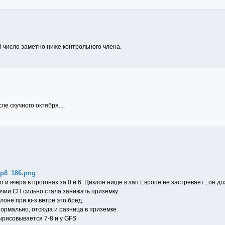
 число заметно ниже контрольного члена.
ле скучного октября. ..
emp8_186.png
о и вчера в прогонах за 0 и 6. Циклон нигде в зап Европе не застревает , он д
чии СП сильно стала занижать приземку.
лоне при ю-з ветре это бред.
нормально, отсюда и разница в приземке.
ырисовывается 7-8 и у GFS