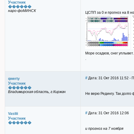
Участник
������
наро-фоМИНСК
ЦСПП за 0 и прогноз на 8 н
Море осадков, снег уплывет.
.
#
Дата: 31 Окт 2016 11:52 - 
qwerty
Участник
������
Владимирская область, г.Киржач
Не верю Редингу. Так долго
#
Дата: 31 Окт 2016 12:06
Vasilii
Участник
������
и прогноз на 7 ноября