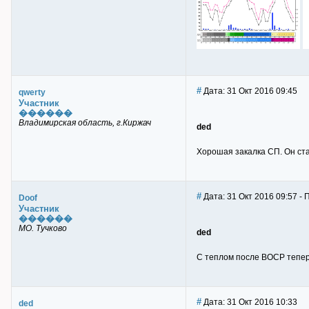
#
Дата: 31 Окт 2016 09:45
qwerty
Участник
������
Владимирская область, г.Киржач
ded
Хорошая закалка СП. Он ста
#
Дата: 31 Окт 2016 09:57 - 
Doof
Участник
������
МО. Тучково
ded
С теплом после ВОСР теперь
#
Дата: 31 Окт 2016 10:33
ded