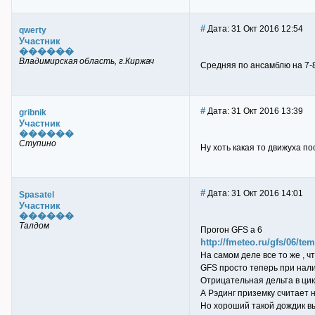
#
Дата: 31 Окт 2016 12:54
qwerty
Участник
������
Владимирская область, г.Киржач
Средняя по ансамблю на 7-8
#
Дата: 31 Окт 2016 13:39
gribnik
Участник
������
Ступино
Ну хоть какая то движуха пос
#
Дата: 31 Окт 2016 14:01
Spasatel
Участник
������
Талдом
Прогон GFS а 6
http://fmeteo.ru/gfs/06/t
На самом деле все то же , чт
GFS просто теперь при нали
Отрицательная дельта в цик
А Рэдинг приземку считает 
Но хороший такой дождик в