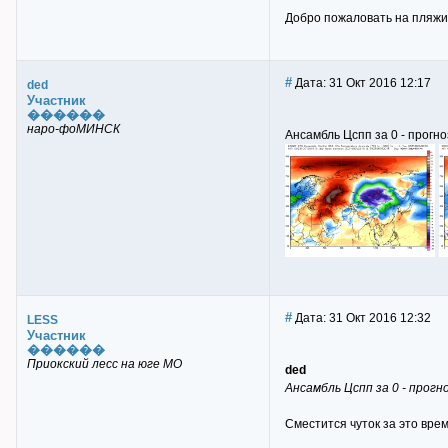
Добро пожаловать на пляжи 
#
Дата: 31 Окт 2016 12:17
ded
Участник
������
наро-фоМИНСК
Ансамбль Цспп за 0 - прогн
#
Дата: 31 Окт 2016 12:32
LESS
Участник
������
Приокский лесс на юге МО
ded
Ансамбль Цспп за 0 - прогн
Сместится чуток за это врем