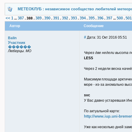
МЕТЕОКЛУБ : независимое сообщество любителей метеор
<<
1
387
389
390
391
392
393
394
395
396
397
500
501
...
.
388
.
.
.
.
.
.
.
.
.
...
.
Автор
Сообщение
#
Дата: 31 Окт 2016 05:51
Balin
Участник
������
Люберцы. МО
Через две недели высота п
LESS
Через 2 недели весна начн
Максимум площади арктическ
море - из-за аномально высо
svc
У Вас давно устаревшая Ин
По актуальной карте:
http://www.iup.uni-breme
Уже как несколько дней зам