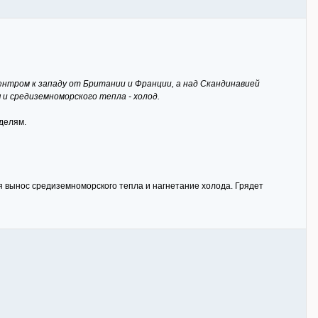
ентром к западу от Британии и Франции, а над Скандинавией
и средиземноморского тепла - холод.
делям.
я вынос средиземноморского тепла и нагнетание холода. Грядет