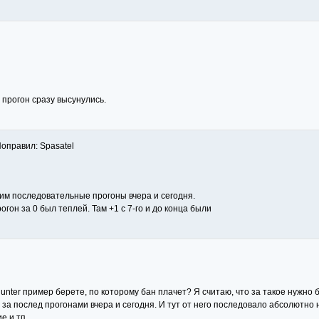
 прогон сразу высунулись.
Поправил: Spasatel
им последовательные прогоны вчера и сегодня.
огон за 0 был теплей. Там +1 с 7-го и до конца были
nter пример берете, по которому бан плачет? Я считаю, что за такое нужно б
ь за послед прогонами вчера и сегодня. И тут от него последовало абсолютно 
е и тп.