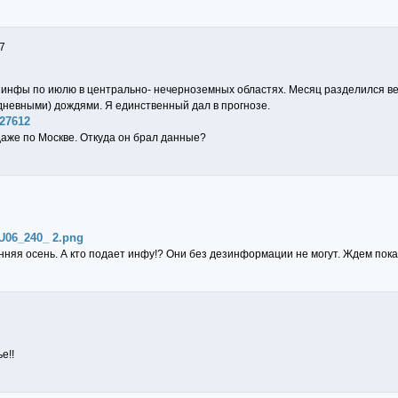
7
 инфы по июлю в центрально- нечерноземных областях. Месяц разделился вез
невными) дождями. Я единственный дал в прогнозе.
=27612
аже по Москве. Откуда он брал данные?
U06_240_ 2.png
нняя осень. А кто подает инфу!? Они без дезинформации не могут. Ждем показ
е!!