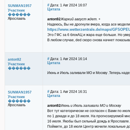
#
Дата: 1 Авг 2024 16:07
SUNMAN1957
Цитата
Участник
������
Ярославль
anton92
Жаркий август ждет. +
Надеюсь, Вы не дрогнули вчера, когда асе модел
https://www.wetterzentrale.de/maps/GFSOPE
Это ГФС за 6 блокАЦ и жара еще больше. Но увер
В любом случае, ded скоро снова начнет показы
#
Дата: 1 Авг 2024 16:14
anton92
Цитата
Участник
������
Июнь и Июль заливали МО и Москву .Теперь надеж
#
Дата: 1 Авг 2024 16:31
SUNMAN1957
Цитата
Участник
������
Ярославль
anton92
Июнь и Июль заливали МО и Москву
Вот тут категорически не согласен с Вами по ию
по 1 декаде и до 18 июля. На прогнозируемой мн
16 июля. Якобы был сильный дождь в Ярославле.
Поймите, до 18 июля Центр мочили локальные до