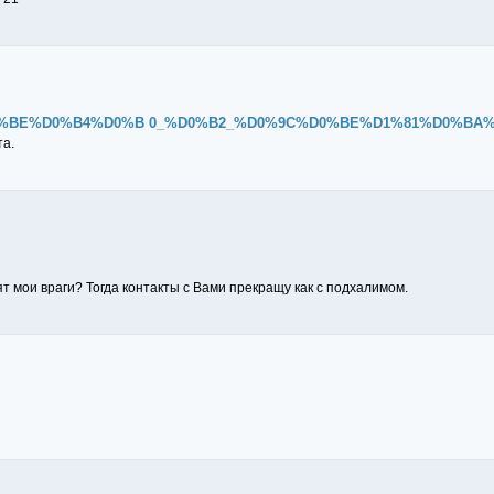
3%D0%BE%D0%B4%D0%B 0_%D0%B2_%D0%9C%D0%BE%D1%81%D0%BA
та.
 мои враги? Тогда контакты с Вами прекращу как с подхалимом.