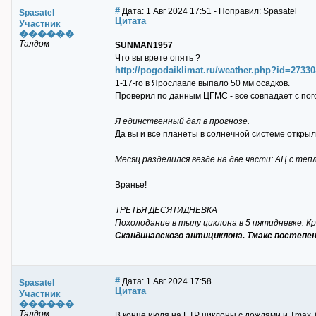
#
Дата: 1 Авг 2024 17:51 - Поправил: Spasatel
Spasatel
Цитата
Участник
������
Талдом
SUNMAN1957
Что вы врете опять ?
http://pogodaiklimat.ru/weather.php?id=27
1-17-го в Ярославле выпало 50 мм осадков.
Проверил по данным ЦГМС - все совпадает с по
Я единственный дал в прогнозе.
Да вы и все планеты в солнечной системе открыли
Месяц разделился везде на две части: АЦ с те
Вранье!
ТРЕТЬЯ ДЕСЯТИДНЕВКА
Похолодание в тылу циклона в 5 пятидневке. К
Скандинавского антициклона. Тмакс постепе
#
Дата: 1 Авг 2024 17:58
Spasatel
Цитата
Участник
������
Талдом
В конце июля на ЕТР циклоны с дождями и Tmax 