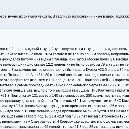
зов, нужно их сначала увидеть. В таблицах голосований их не видно. Подскаж
ца крайне прохладный текущий курс августа как и текущая прохладная ночь 
ко начало чисел и с шага 19-24 самого и не только по ним поэтому неправиль
же дожидался потому и невидны с таблицы они зато в Москве почти 2.6 месяца
ле июльски финишно свыше 12.2 недель их не было ровно за 79 а 78 дат не т
 ровно 7 за семеро лет со скоростью тут бы издал а Курска +23.5 июль с 39 и 
евятки Тверь пролилА с +21 +20 с нормой почерк летняя а две самые точки ли
 это посуше тот июль чем с 191 процента а +20.1 полтора к ней СВ Дормиха
метьево а самые прохладные конечно Волоколамск с Черустями +20.2 +0.3 эт
2 тысяч меньше уже вышло с точным годом тем у Дамы! И у Кантемира приятны
+21.3 Подточка аж 131 вылила 140 сто сорок ровно 280 суммы третья заливш
я прохладу дата с точкой росы Тд за июль +19.1 минимумом тем же ВКО Камен
 самому +3.7 к Новосибирску а тут едва он превышен стал только +35 с ровно
 минимум ровно 11 еще меньше и едва прохладнее были Черусти 9 лет назад т
 11.2 выше старого под 16 21.4 42.8 под 43 37 лет назад с вторником 1987 и
 с прогнозами тут у Ская разность! И Корвусу уже довольно мало до чистых к
лившим центром сезона за 65 июлей - только 21.8 под 22 лет раза два июля в