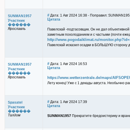
#
Дата: 1 Авг 2024 16:38 - Поправил: SUNMAN195
SUNMAN1957
Цитата
Участник
������
Ярославль
Павелскай -подтасовщик. Он не дал объективной
заметным похолоданием и с частыми (почти ежед
http://www.pogodaiklimat.ru/monitor.php?id
Павелскай исказил осадки в БОЛЬШУЮ сторону д
#
Дата: 1 Авг 2024 16:53
SUNMAN1957
Цитата
Участник
������
Ярославль
https://www.wetterzentrale.de/maps/AIFSOPE
Лету конец! Уже с 1 декады августа. Необычно ра
#
Дата: 1 Авг 2024 17:39
Spasatel
Цитата
Участник
������
Талдом
SUNMAN1957
Прекратите бредоистерику и врань