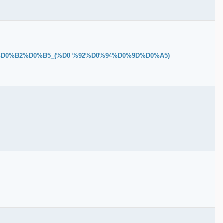
%D0%B2%D0%B5_(%D0 %92%D0%94%D0%9D%D0%A5)