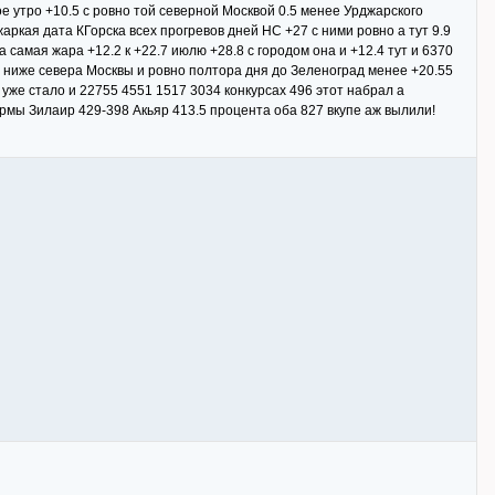
ое утро +10.5 с ровно той северной Москвой 0.5 менее Урджарского
аркая дата КГорска всех прогревов дней НС +27 с ними ровно а тут 9.9
 самая жара +12.2 к +22.7 июлю +28.8 с городом она и +12.4 тут и 6370
1.1 ниже севера Москвы и ровно полтора дня до Зеленоград менее +20.55
уже стало и 22755 4551 1517 3034 конкурсах 496 этот набрал а
нормы Зилаир 429-398 Акьяр 413.5 процента оба 827 вкупе аж вылили!