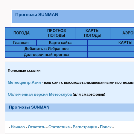
Прогнозы SUNMAN
ПРОГНОЗ
КАРТЫ
ПОГОДА
АЭРО
ПОГОДЫ
ПОГОДЫ
Главная
Карта сайта
КАРТЫ 
Добавить в Избранное
Долгосрочный прогноз
Полезные ссылки:
Метеоцентр.Азия
- наш сайт с высокодетализированными прогнозами
Облегчённая версия Метеоклуба
(для смартфонов)
Прогнозы SUNMAN
Начало
Ответить
Статистика
Pегистрация
Поиск
-
-
-
-
-
-