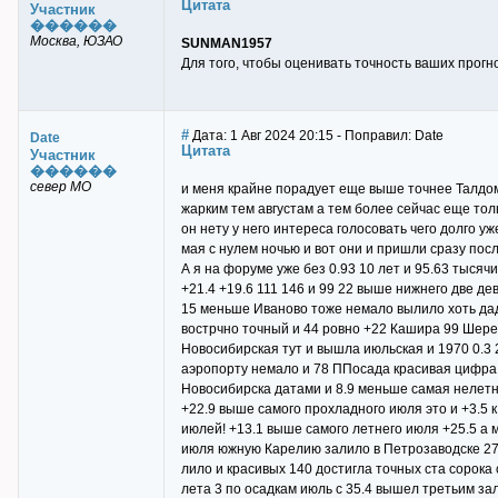
Цитата
Участник
������
Москва, ЮЗАО
SUNMAN1957
Для того, чтобы оценивать точность ваших прогно
#
Дата: 1 Авг 2024 20:15 - Поправил: Date
Date
Цитата
Участник
������
север МО
и меня крайне порадует еще выше точнее Талдом
жарким тем августам а тем более сейчас еще толь
он нету у него интереса голосовать чего долго у
мая с нулем ночью и вот они и пришли сразу пос
А я на форуме уже без 0.93 10 лет и 95.63 тысячи
+21.4 +19.6 111 146 и 99 22 выше нижнего две д
15 меньше Иваново тоже немало вылило хоть даде
вострчно точный и 44 ровно +22 Кашира 99 Шере
Новосибирская тут и вышла июльская и 1970 0.3 
аэропорту немало и 78 ППосада красивая цифра 
Новосибирска датами и 8.9 меньше самая нелетня
+22.9 выше самого прохладного июля это и +3.5 к
июлей! +13.1 выше самого летнего июля +25.5 а
июля южную Карелию залило в Петрозаводске 27 аж
лило и красивых 140 достигла точных ста сорока
лета 3 по осадкам июль с 35.4 вышел третьим за