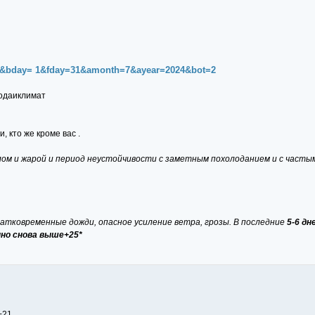
330&bday= 1&fday=31&amonth=7&ayear=2024&bot=2
годаиклимат
, кто же кроме вас .
плом и жарой и период неустойчивости с заметным похолоданием и с часты
ратковременные дожди, опасное усиление ветра, грозы. В последние
5-6 дн
нно снова выше+25*
+21