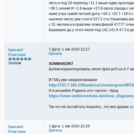
лета и под 28 перепад +11.1 выше едва прохладне
+38.1 зноем! И +1.6 выше +27.8 около города с н
ниже утра самой летней даты +16.1 +22.7 +19.4 с
научное число уже стал и 527:2 ста Ульяновец вз
с 31 числом а в практике атмосферой 47777 точн
Башкирия да у этого июля под 142 141.9 47.3 в д
#
Дата: 1 Авг 2024 22:27
Spasatel
Цитата
Участник
������
Талдом
SUNMAN1957
Будем корректировать этот бред рп5 на 6-7 ав
В ГМЦ уже скорректировали
http://193.7.160.230/web/osio/meteogram/MO
И в ансаибле Рэдинга этот прогон - бред
https://www.wetterzentrale.de/show_diagr
Так что не пытайтесь показать , что все дураки, 
#
Дата: 1 Авг 2024 22:29
Spasatel
Цитата
Участник