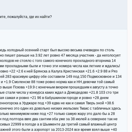
ите, пожалуйста, где их найти?
ведь холодный осенний старт был высоко весьма очевиден по столь
но пишет раньше на 3.92 лет ровно 47 месяца участник - да неголосует
 холодов не стояло с того самого конечного прохладного вторника 14
еми прохладными были и точно эти номера числа как летние и ждались!
ровно +22 +2.6 к ней Брянска а Калуга Кристинская +21.6 +2.9 88 и Ряз
вней 283 красивую цифру обе составили 149 под 150 Подмосковное и 134
 и +1.9 Смоленске 88 тоже ровно норма как и НН девочки той самый
о выше Пскова +19.9 с конечным вихрем прошедшим к августу а точно
е стали числа у конкурса каких ждал а Домодедово +21.8 103 сто три
ая самая и ровно +21 96 в бабушкином городе и ровно +28 днем
ногорска а Урджаре под +39 едва не как и самая Тверь зной +38.6
 конечно это один из довольно низких июльских Тмакс с табличных здесь
олько минимумом ниже под +27 только самую жару это дало бы а 28
 под полтора ввге два сантим оба уже за 38 июлей а севернее так не
расивых 22999 в погоде а в Шымкенте да третий самый влажный центр
лажней этого были а аэропорт за 2013-2024 все время взял выше +40