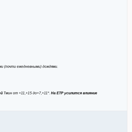
ми (почти ежедневными) дождями.
ей
Тмин от +11,+15 до+7,+11*.
На ЕТР усилится влияние