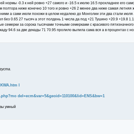
й нормы -0.3 к ней ровно +27 самого и -16.5 к июлю 16.5 прохладнее его сам
им полтора ниже конечно 10 того и ровно +26 2 менее два ниже самая летняя ж
 ними а сами июли похожи в целом недалеко до Монголии эти два стали июля а
ял без 0.65 27 тысяч а этот полдень 1 числа да под +21 Тушино +20.9 +19.8 
ые семерки за сорока тысячами точными семерками с красивого пятизначного 
екаду 94.6 за две декады 71 70.95 пролило вылила сама вся а в процентах с 
густа.
SKWA.htm l
ams.php?mo del=ecm&var=5&geoid=110100&lid=ENS&bw=1
а вы умный