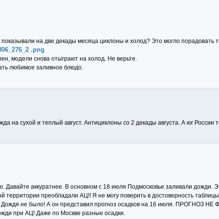
и показывали на две декады месяца циклоны и холод? Это могло порадовать т
U06_276_2 .png
ен, модели снова отыграют на холод. Не верьте.
вать любимое заливное блюдо.
да на сухой и теплый август. Антициклоны со 2 декады августа. А юг России 
лю. Давайте аккуратнее. В основном с 18 июля Подмосковье заливали дожди. Э
ой территории преобладали АЦ!! Я не могу поверить в достоверность таблицы
 Дождя не было! А он представил прогноз осадков на 16 июля. ПРОГНОЗ НЕ 
жди при АЦ! Даже по Москве разные осадки.