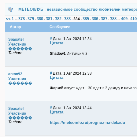
МЕТЕОКЛУБ : независимое сообщество любителей метеор
<<
1
378
379
380
381
382
383
385
386
387
388
409
410
...
.
.
.
.
.
.
384
.
.
.
.
...
.
Автор
Сообщение
#
Дата: 1 Авг 2024 12:34
Spasatel
Цитата
Участник
������
Талдом
Shadow1
Интуиция :)
#
Дата: 1 Авг 2024 12:38
anton92
Цитата
Участник
������
Жаркий август ждет. +30 идет в 3 декаду и начал
#
Дата: 1 Авг 2024 13:44
Spasatel
Цитата
Участник
������
Талдом
https://meteoinfo.ru/prognoz-na-dekadu