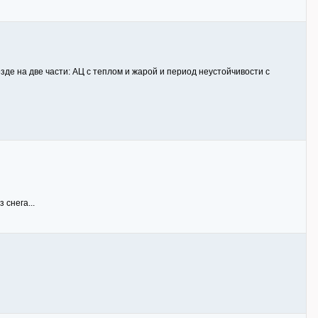
де на две части: АЦ с теплом и жарой и период неустойчивости с
 снега...