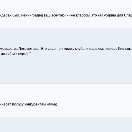
йдерах был. Ленинградец ваш все-таки ниже классом, это как Родина для Спа
оводства Локомотива. Это удар по имиджу клуба, и надеюсь, теперь Кикнадзе
ктивный менеджер".
инесет пользу конкурентам клуба)