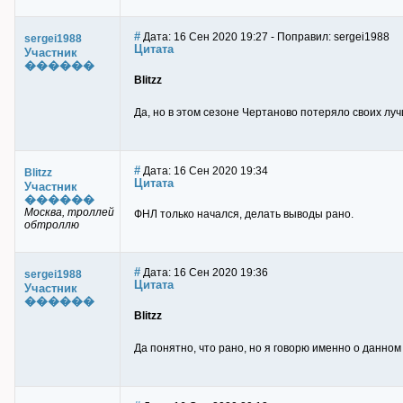
#
Дата: 16 Сен 2020 19:27 - Поправил: sergei1988
sergei1988
Цитата
Участник
������
Blitzz
Да, но в этом сезоне Чертаново потеряло своих луч
#
Дата: 16 Сен 2020 19:34
Blitzz
Цитата
Участник
������
Москва, троллей
ФНЛ только начался, делать выводы рано.
обтроллю
#
Дата: 16 Сен 2020 19:36
sergei1988
Цитата
Участник
������
Blitzz
Да понятно, что рано, но я говорю именно о данном