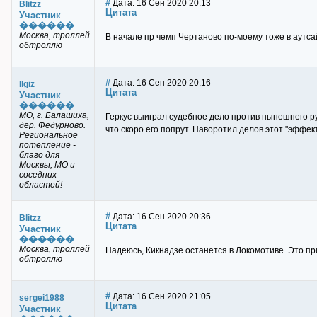
#
Дата: 16 Сен 2020 20:13
Blitzz
Цитата
Участник
������
Москва, троллей
В начале пр чемп Чертаново по-моему тоже в аутса
обтроллю
#
Дата: 16 Сен 2020 20:16
Ilgiz
Цитата
Участник
������
МО, г. Балашиха,
Геркус выиграл судебное дело против нынешнего рук
дер. Федурново.
что скоро его попрут. Наворотил делов этот "эффе
Региональное
потепление -
благо для
Москвы, МО и
соседних
областей!
#
Дата: 16 Сен 2020 20:36
Blitzz
Цитата
Участник
������
Москва, троллей
Надеюсь, Кикнадзе останется в Локомотиве. Это пр
обтроллю
#
Дата: 16 Сен 2020 21:05
sergei1988
Цитата
Участник