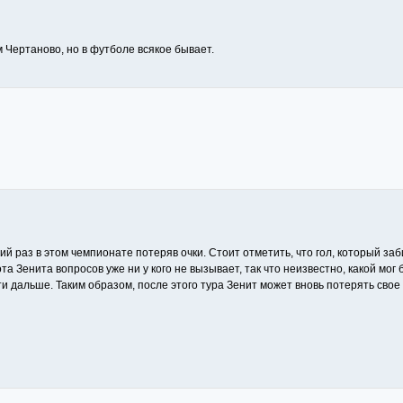
м Чертаново, но в футболе всякое бывает.
тий раз в этом чемпионате потеряв очки. Стоит отметить, что гол, который з
ота Зенита вопросов уже ни у кого не вызывает, так что неизвестно, какой мог
идти дальше. Таким образом, после этого тура Зенит может вновь потерять сво