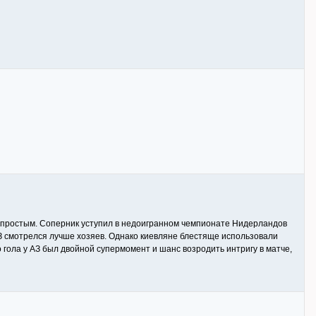
 непростым. Соперник уступил в недоигранном чемпионате Нидерландов
АЗ смотрелся лучше хозяев. Однако киевляне блестяще использовали
о гола у АЗ был двойной супермомент и шанс возродить интригу в матче,