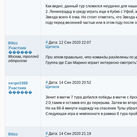
Как видно, данный тур сложился неудачно для наши
2. Ленинградцу в среду играть еще в Кубке с Уфой, 
Звезда всего 4 очка. Но стоит отметить, что Звезда
году перед весенней частью или в этом году после о
#
Дата: 12 Сен 2020 22:07
Blitzz
Цитата
Участник
������
Москва, троллей
При этом правильно, что команды разделены по ур
обтроллю
Группа где Сан-Марино играет интересно смотреть? 
#
Дата: 14 Сен 2020 20:52
sergei1988
Цитата
Участник
������
Зенит в матче 7 тура добился победы в матче с Ар
2:0,таким и оставив его до перерыва. Затем во вто
Но на 88-й минуте надежду на спасение Тулы убрал 
Следующая игра в чемпионате в рамках 8 тура прой
#
Дата: 14 Сен 2020 21:19
Blitzz