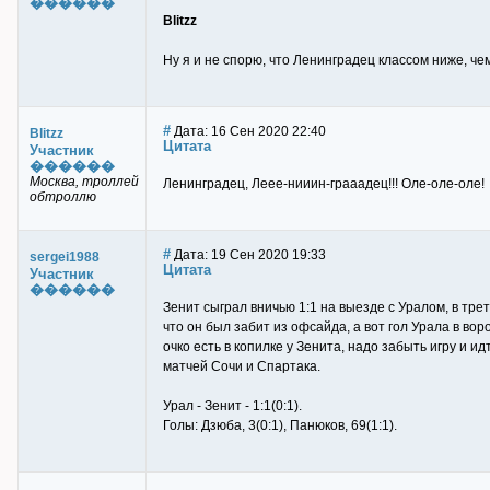
������
Blitzz
Ну я и не спорю, что Ленинградец классом ниже, че
#
Дата: 16 Сен 2020 22:40
Blitzz
Цитата
Участник
������
Москва, троллей
Ленинградец, Леее-нииин-грааадец!!! Оле-оле-оле!
обтроллю
#
Дата: 19 Сен 2020 19:33
sergei1988
Цитата
Участник
������
Зенит сыграл вничью 1:1 на выезде с Уралом, в тре
что он был забит из офсайда, а вот гол Урала в вор
очко есть в копилке у Зенита, надо забыть игру и 
матчей Сочи и Спартака.
Урал - Зенит - 1:1(0:1).
Голы: Дзюба, 3(0:1), Панюков, 69(1:1).