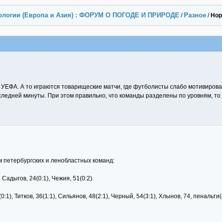
ологии (Европа и Азия) : ФОРУМ О ПОГОДЕ И ПРИРОДЕ
Разное
/
/
Нор
 УЕФА. А то играются товарищеские матчи, где футболисты слабо мотивирован
ледней минуты. При этом правильно, что команды разделены по уровням, то е
м петербургских и ленобластных команд:
Садыгов, 24(0:1), Чежия, 51(0:2).
0:1), Титков, 36(1:1), Сильянов, 48(2:1), Черный, 54(3:1), Хлынов, 74, пенальти(