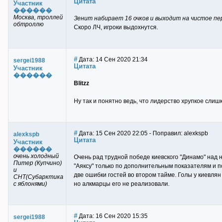
Цитата
Участник
������
Москва, троллей
Зенит набирает 16 очков и выходит на чистое пе
обтроллю
Скоро ЛЧ, игроки выдохнутся.
#
Дата: 14 Сен 2020 21:34
sergei1988
Цитата
Участник
������
Blitzz
Ну так и понятно ведь, что лидерство хрупкое слиш
#
Дата: 15 Сен 2020 22:05 - Поправил: alexkspb
alexkspb
Цитата
Участник
������
очень холодный
Очень рад трудной победе киевского "Динамо" над 
Питер (Купчино)
"Аяксу" только по дополнительным показателям и п
и
две ошибки гостей во втором тайме. Голы у киевлян
СНТ(Субарктика
с яблонями)
но алкмарцы его не реализовали.
#
Дата: 16 Сен 2020 15:35
sergei1988