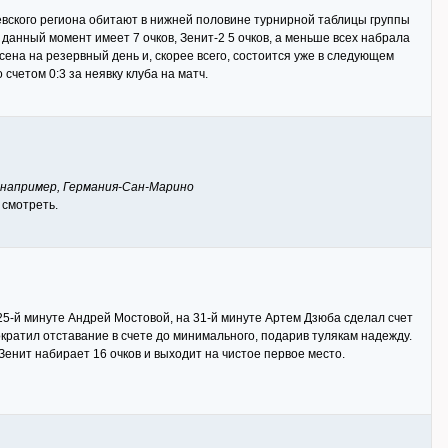
невского региона обитают в нижней половине турнирной таблицы группы
а данный момент имеет 7 очков, Зенит-2 5 очков, а меньше всех набрала
есена на резервный день и, скорее всего, состоится уже в следующем
счетом 0:3 за неявку клуба на матч.
, например, Германия-Сан-Марино
 смотреть.
 25-й минуте Андрей Мостовой, на 31-й минуте Артем Дзюба сделал счет
ократил отставание в счете до минимального, подарив тулякам надежду.
Зенит набирает 16 очков и выходит на чистое первое место.