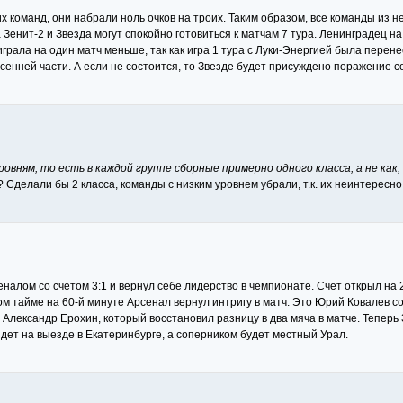
х команд, они набрали ноль очков на троих. Таким образом, все команды из 
а Зенит-2 и Звезда могут спокойно готовиться к матчам 7 тура. Ленинградец н
 играла на один матч меньше, так как игра 1 тура с Луки-Энергией была перен
сенней части. А если не состоится, то Звезде будет присуждено поражение со 
овням, то есть в каждой группе сборные примерно одного класса, а не как
Сделали бы 2 класса, команды с низким уровнем убрали, т.к. их неинтересно
сеналом со счетом 3:1 и вернул себе лидерство в чемпионате. Счет открыл на
ром тайме на 60-й минуте Арсенал вернул интригу в матч. Это Юрий Ковалев с
Александр Ерохин, который восстановил разницу в два мяча в матче. Теперь 
дет на выезде в Екатеринбурге, а соперником будет местный Урал.