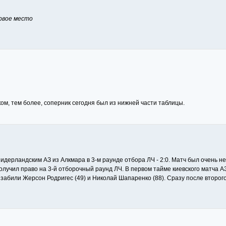
рвое место
ком, тем более, соперник сегодня был из нижней части таблицы.
нидерландским АЗ из Алкмара в 3-м раунде отбора ЛЧ - 2:0. Матч был очень
олучил право на 3-й отборочный раунд ЛЧ. В первом тайме киевского матча 
 забили Жерсон Родригес (49) и Николай Шапаренко (88). Сразу после второг