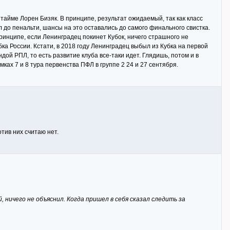
 тайме Лорен Бизяк. В принципе, результат ожидаемый, так как класс
л до пенальти, шансы на это оставались до самого финального свистка.
ринципе, если Ленинградец покинет Кубок, ничего страшного не
ка России. Кстати, в 2018 году Ленинградец выбыл из Кубка на первой
ндой РПЛ, то есть развитие клуба все-таки идет. Глядишь, потом и в
мках 7 и 8 тура первенства ПФЛ в группе 2 24 и 27 сентября.
тив них считаю нет.
 ничего не объяснил. Когда пришел в себя сказал следить за