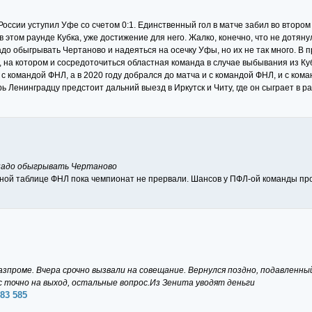
России уступил Уфе со счетом 0:1. Единственный гол в матче забил во втором
в этом раунде Кубка, уже достижение для него. Жалко, конечно, что не дотяну
до обыгрывать Чертаново и надеяться на осечку Уфы, но их не так много. В п
 на котором и сосредоточиться областная команда в случае выбывания из Куб
 с командой ФНЛ, а в 2020 году добрался до матча и с командой ФНЛ, и с кома
ь Ленинградцу предстоит дальний выезд в Иркутск и Читу, где он сыграет в ра
 надо обыгрывать Чертаново
ной таблице ФНЛ пока чемпионат не прервали. Шансов у ПФЛ-ой команды про
роме. Вчера срочно вызвали на совещание. Вернулся поздно, подавленный,
 точно на выход, остальные вопрос.Из Зенита уводят деньги
083 585