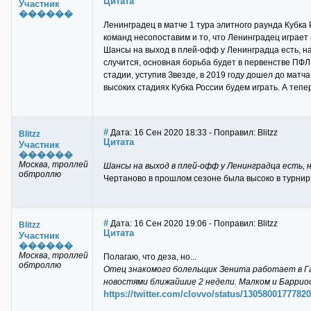
Цитата
Участник
������
Ленинградец в матче 1 тура элитного раунда Кубка 
команд несопоставим и то, что Ленинградец играет 
Шансы на выход в плей-офф у Ленинградца есть, на
случится, основная борьба будет в первенстве ПФЛ,
стадии, уступив Звезде, в 2019 году дошел до матча
высоких стадиях Кубка России будем играть. А тепер
#
Дата: 16 Сен 2020 18:33 - Поправил: Blitzz
Blitzz
Цитата
Участник
������
Москва, троллей
Шансы на выход в плей-офф у Ленинградца есть,
обтроллю
Чертаново в прошлом сезоне была высоко в турнир
#
Дата: 16 Сен 2020 19:06 - Поправил: Blitzz
Blitzz
Цитата
Участник
������
Москва, троллей
Полагаю, что деза, но...
обтроллю
Отец знакомого болельщик Зенита работает в Газп
новостями ближайшие 2 недели. Малком и Барриос
https://twitter.com/clovvo/status/1305800177782