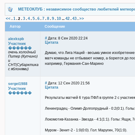
МЕТЕОКЛУБ : независимое сообщество любителей метеор
<<
1
3
4
5
6
7
8
9
10
42
43
>>
.
.
2
.
.
.
.
.
.
.
.
...
.
.
Автор
Сообщение
#
Дата: 8 Сен 2020 22:24
alexkspb
Цитата
Участник
������
очень холодный
Думаю, что Лига Наций - весьма умное изобретение
Питер (Купчино)
матч команды не отбывают номер, а борются до пос
и
например, Германия-Сан-Марино
СНТ(Субарктика
с яблонями)
#
Дата: 12 Сен 2020 21:56
sergei1988
Цитата
Участник
������
Результаты матчей 6 тура ПФЛ в группе 2 с участие
Ленинградец - Олимп-Долгопрудный - 0:2(0:1). Голы: 
Локомотив-Казанка - Звезда - 4:1(1:1). Голы: Ящук, 7(
Муром - Зенит-2 - 1:0(0:0). Гол: Маругин, 70(1:0).