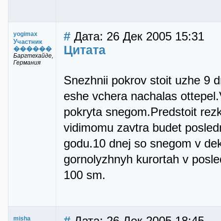
#
Дата: 26 Дек 2005 15:31
yogimax
Участник
Цитата
������
Баргтехайде,
Германия
Snezhnii pokrov stoit uzhe 9 
eshe vchera nachalas ottepe
pokryta snegom.Predstoit rezk
vidimomu zavtra budet posle
godu.10 dnej so snegom v de
gornolyzhnyh kurortah v posled
100 sm.
#
misha