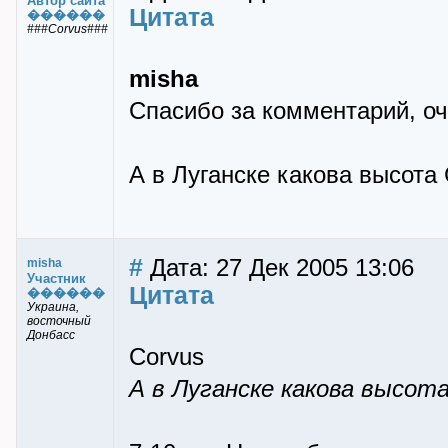
Автор сайта
Цитата
������
###Corvus###
misha
Спасибо за комментарий, оч
А в Луганске какова высота
#
Дата: 27 Дек 2005 13:06
misha
Участник
Цитата
������
Украина,
восточный
Донбасс
Corvus
А в Луганске какова высот