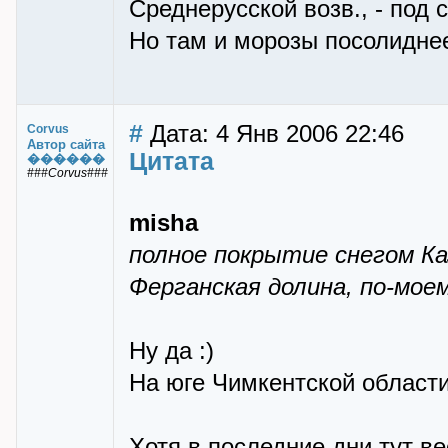
Среднерусской возв., - под с
Но там и морозы посолидне
#
Дата: 4 Янв 2006 22:46
Corvus
Автор сайта
Цитата
������
###Corvus###
misha
полное покрытие снегом Ка
Ферганская долина, по-мое
Ну да :)
На юге Чимкентской области
Хотя в последние дни тут ве