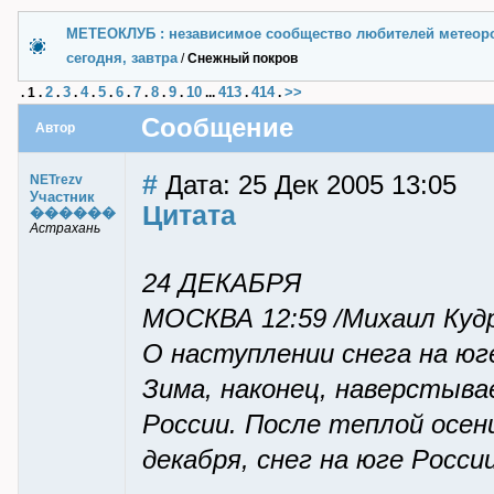
МЕТЕОКЛУБ : независимое сообщество любителей метеор
сегодня, завтра
/
Снежный покров
2
3
4
5
6
7
8
9
10
413
414
>>
.
1
.
.
.
.
.
.
.
.
.
...
.
.
Сообщение
Автор
#
Дата: 25 Дек 2005 13:05
NETrezv
Участник
Цитата
������
Астрахань
24 ДЕКАБРЯ
МОСКВА 12:59 /Михаил Куд
О наступлении снега на юг
Зима, наконец, наверстыв
России. После теплой осен
декабря, снег на юге Росс