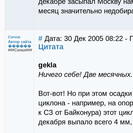
декабре засыпал Москву нам
месяц значительно недобира
#
Дата: 30 Дек 2005 08:22 - 
Corvus
Автор сайта
Цитата
������
###Corvus###
gekla
Ничего себе! Две месячных..
Вот-вот! Но при этом осадк
циклона - например, на опо
к СЗ от Байконура) этот цик
декабря выпало всего 4 мм,