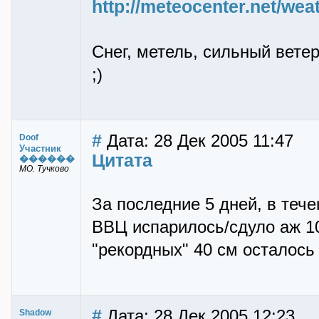
http://meteocenter.net/wea
Снег, метель, сильный вете
;)
#
Дата: 28 Дек 2005 11:47
Doof
Участник
Цитата
������
МО. Тучково
За последние 5 дней, в теч
ВВЦ испарилось/сдуло аж 10с
"рекордных" 40 см осталось
#
Дата: 28 Дек 2005 12:23
Shadow