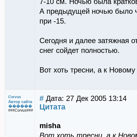
7-10 см. Ночью была кратко
А предыдущей ночью было ч
при -15.
Сегодня и далее затяжная от
снег сойдет полностью.
Вот хоть тресни, а к Новому
#
Дата: 27 Дек 2005 13:14
Corvus
Автор сайта
Цитата
������
###Corvus###
misha
Вот хоть тресни, а к Ново