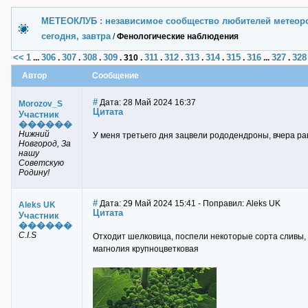
МЕТЕОКЛУБ : независимое сообщество любителей метеор
сегодня, завтра
/
Фенологические наблюдения
<<
1
306
307
308
309
311
312
313
314
315
316
327
328
...
.
.
.
.
310
.
.
.
.
.
.
...
.
Автор
Сообщение
#
Дата: 28 Май 2024 16:37
Morozov_S
Цитата
Участник
������
Нижний
У меня третьего дня зацвели рододендроны, вчера ра
Новгород, За
нашу
Советскую
Родину!
#
Дата: 29 Май 2024 15:41 - Поправил: Aleks UK
Aleks UK
Цитата
Участник
������
C.I.S
Отходит шелковица, поспели некоторые сорта сливы, 
магнолия крупноцветковая