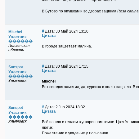
Шиповник - маркер лета - еще не зацвел.
В Бутово по опушкам и во дворах зацвела
Rоsa canina
#
Дата: 30 Май 2024 13:10
Mischel
Цитата
Участник
������
Пензенская
В городе зацветает малина.
область
#
Дата: 30 Май 2024 17:15
Sunspot
Цитата
Участник
������
Ульяновск
Mischel
Вот сегодня заметил, да, сурепка в полях зацвела. В
#
Дата: 2 Jun 2024 18:32
Sunspot
Цитата
Участник
������
Ульяновск
Всё пошло с теплом в ускоренном темпе. Цветёт нивян
лютик.
Пожелтение и увядание у тюльпанов.