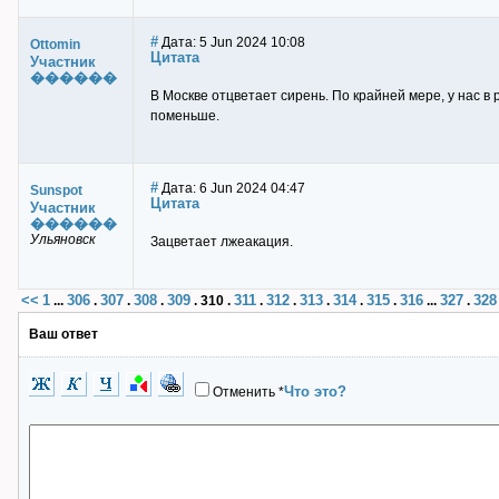
#
Дата: 5 Jun 2024 10:08
Ottomin
Цитата
Участник
������
В Москве отцветает сирень. По крайней мере, у нас в
поменьше.
#
Дата: 6 Jun 2024 04:47
Sunspot
Цитата
Участник
������
Ульяновск
Зацветает лжеакация.
<<
1
306
307
308
309
311
312
313
314
315
316
327
328
...
.
.
.
.
310
.
.
.
.
.
.
...
.
Ваш ответ
Что это?
Отменить
*