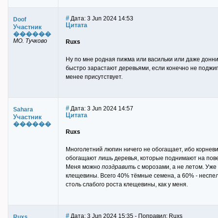
#
Дата: 3 Jun 2024 14:53
Doof
Цитата
Участник
������
МО. Тучково
Ruxs
Ну по мне родная пижма или васильки или даже донник
быстро зарастают деревьями, если конечно не поджига
менее присутствует.
#
Дата: 3 Jun 2024 14:57
Sahara
Цитата
Участник
������
Ruxs
Многолетний люпин ничего не обогащает, ибо корнев
обогащают лишь деревья, которые поднимают на повер
Меня можно
поздравить
с морозами, а не летом. Уже
клещевины. Всего 40% тёмные семена, а 60% - неспел
столь слабого роста клещевины, как у меня.
#
Дата: 3 Jun 2024 15:35 - Поправил: Ruxs
Ruxs