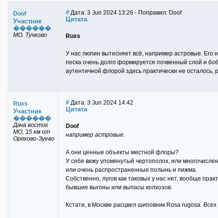
#
Дата: 3 Jun 2024 13:26 - Поправил: Doof
Doof
Цитата
Участник
������
МО. Тучково
Ruxs
У нас люпин вытесняет всё, например астровые. Его н
песка очень долго формируется почвенный слой и бобо
аутентичной флорой здесь практически не осталось, р
#
Дата: 3 Jun 2024 14:42
Ruxs
Цитата
Участник
������
Дача восток
Doof
МО, 15 км от
например астровые.
Орехово-Зуево
А они ценные объекты местной флоры?
У себя вижу упомянутый чертополох, или многочислен
или очень распространенные полынь и пижма.
Собственно, лугов как таковых у нас нет, вообще пра
бывшие выгоны или выпасы колхозов.
Кстати, в Москве расцвел шиповник Rоsa rugosa. Всех