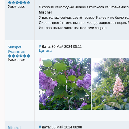
������
Ульяновск
В городе некоторые деревья конского каштана воз
Mischel
У нас только сейчас цветёт вовсю. Ранее и не было то
Сирень цветёт тоже пышно. Кое-где зацветает первы
Из трав только чистотел местами зацвёл.
#
Дата: 30 Май 2024 05:11
Sunspot
Цитата
Участник
������
Ульяновск
#
Дата: 30 Май 2024 08:08
Mischel