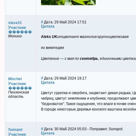
#
Дата: 29 Май 2024 17:51
slava31
Цитата
Участник
������
Монино
Aleks UK
отцветает магнолия крупноцветковая
из википедии
Цветение — с мая по
сентябрь
, единичными цветка
#
Дата: 29 Май 2024 19:17
Mischel
Цитата
Участник
������
Пензенская
Цветут сурепка и свербига, зацветает дикая редька; 
область
чабрец; цветут земляника и клубника; продолжают цв
"бедноватое". Такое ощущение, что влаги в почве очен
В городе некоторые деревья конского каштана возобн
#
Дата: 30 Май 2024 05:03 - Поправил: Sunspot
Sunspot
Цитата
Участник