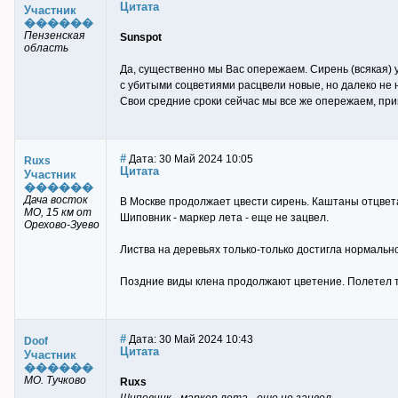
Цитата
Участник
������
Пензенская
Sunspot
область
Да, существенно мы Вас опережаем. Сирень (всякая) 
с убитыми соцветиями расцвели новые, но далеко не н
Свои средние сроки сейчас мы все же опережаем, пр
#
Дата: 30 Май 2024 10:05
Ruxs
Цитата
Участник
������
Дача восток
В Москве продолжает цвести сирень. Каштаны отцвет
МО, 15 км от
Шиповник - маркер лета - еще не зацвел.
Орехово-Зуево
Листва на деревьях только-только достигла нормально
Поздние виды клена продолжают цветение. Полетел то
#
Дата: 30 Май 2024 10:43
Doof
Цитата
Участник
������
МО. Тучково
Ruxs