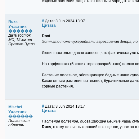
садовых растений, зацветают пионы и бородатые ири
#
Дата: 3 Jun 2024 13:07
Ruxs
Цитата
Участник
������
Дача восток
Doof
МО, 15 км от
Хотя это тоже чужеродная и агрессивная флора, но 
Орехово-Зуево
Люпин настолько давно занесен, что фактически уже
На торфяниках (бывших торфоразработках) помню пол
Растение полезное, обогащающее бедные наши супеси
Какие он там растения вытесняет, бурачниковые да че
сорные растения.
#
Дата: 3 Jun 2024 13:17
Mischel
Цитата
Участник
������
Пензенская
Растение полезное, обогащающее бедные наши супес
область
Ruxs
, к тому же очень хороший пыльценос, у нас он 