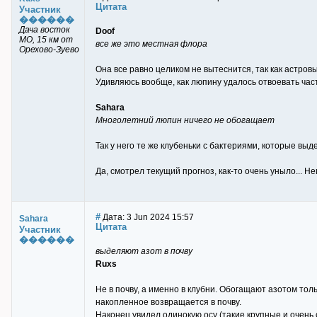
Цитата
Участник
������
Дача восток
Doof
МО, 15 км от
все же это местная флора
Орехово-Зуево
Она все равно целиком не вытеснится, так как астров
Удивляюсь вообще, как люпину удалось отвоевать час
Sahara
Многолетний люпин ничего не обогащает
Так у него те же клубеньки с бактериями, которые выде
Да, смотрел текущий прогноз, как-то очень уныло... 
#
Дата: 3 Jun 2024 15:57
Sahara
Цитата
Участник
������
выделяют азот в почву
Ruxs
Не в почву, а именно в клубни. Обогащают азотом тол
накопленное возвращается в почву.
Наконец увидел одинокую осу (такие крупные и очень