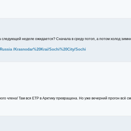
а следующей неделе ожидается? Сначала в среду потоп, а потом холод зимни
22/Russia /Krasnodar%20Krai/Sochi%20City/Sochi
ного члена! Там вся ЕТР в Арктику превращена. Но уже вечерний прогон всё см