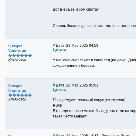
Вот вчера вечером сфотал
Сирень белая отдельные экземпляры тоже начн
#
Дата: 28 Мар 2025 04:59
Sunspot
Цитата
Участник
������
Ульяновск
У нас ещё снег лежит и снеголёд (на даче). Дн
сокодвижение у берёзы.
#
Дата: 28 Мар 2025 05:01
Sunspot
Цитата
Участник
������
Ульяновск
На черемухе - зеленый конус (сверхрано).
Ruxs
В городе конечно может быть, у нас тоже на че
такая часто бывает.
#