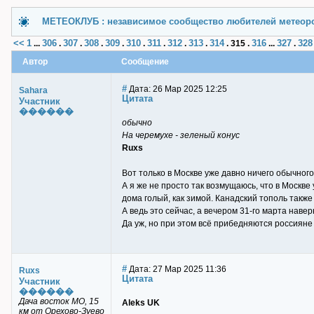
МЕТЕОКЛУБ : независимое сообщество любителей метеор
<<
1
306
307
308
309
310
311
312
313
314
316
327
328
...
.
.
.
.
.
.
.
.
.
315
.
...
.
Автор
Сообщение
#
Дата: 26 Мар 2025 12:25
Sahara
Цитата
Участник
������
обычно
На черемухе - зеленый конус
Ruxs
Вот только в Москве уже давно ничего обычного
А я же не просто так возмущаюсь, что в Москве 
дома голый, как зимой. Канадский тополь также
А ведь это сейчас, а вечером 31-го марта наве
Да уж, но при этом всё прибедняются россияне -
#
Дата: 27 Мар 2025 11:36
Ruxs
Цитата
Участник
������
Дача восток МО, 15
Aleks UK
км от Орехово-Зуево