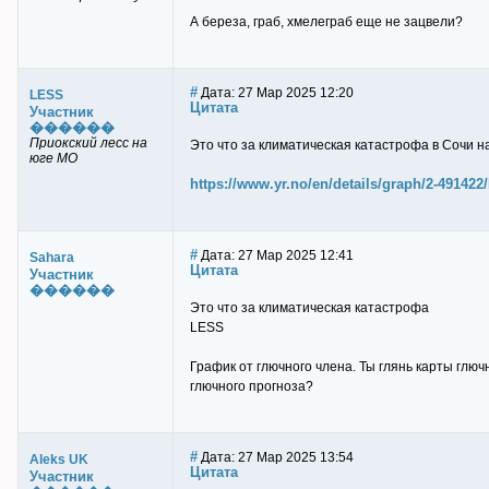
А береза, граб, хмелеграб еще не зацвели?
#
Дата: 27 Мар 2025 12:20
LESS
Цитата
Участник
������
Приокский лесс на
Это что за климатическая катастрофа в Сочи н
юге МО
https://www.yr.no/en/details/graph/2-4914
#
Дата: 27 Мар 2025 12:41
Sahara
Цитата
Участник
������
Это что за климатическая катастрофа
LESS
График от глючного члена. Ты глянь карты глюч
глючного прогноза?
#
Дата: 27 Мар 2025 13:54
Aleks UK
Цитата
Участник