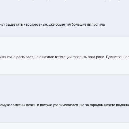
ут зацветать к воскресенью, уже соцветия большие выпустила
ём конечно раскисает, но о начале вегетации говорить пока рано. Единственно
рёмухе заметны почки, и похоже увеличиваются. Но за городом ничего подобно