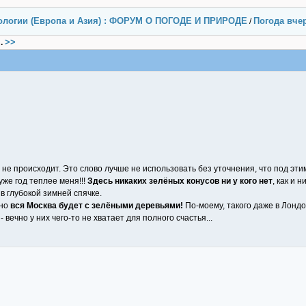
ологии (Европа и Азия) : ФОРУМ О ПОГОДЕ И ПРИРОДЕ
Погода вчер
/
>>
.
 не происходит. Это слово лучше не использовать без уточнения, что под эт
уже год теплее меня!!!
Здесь никаких зелёных конусов ни у кого нет
, как и 
 в глубокой зимней спячке.
рно
вся Москва будет с зелёными деревьями!
По-моему, такого даже в Лондон
 вечно у них чего-то не хватает для полного счастья...