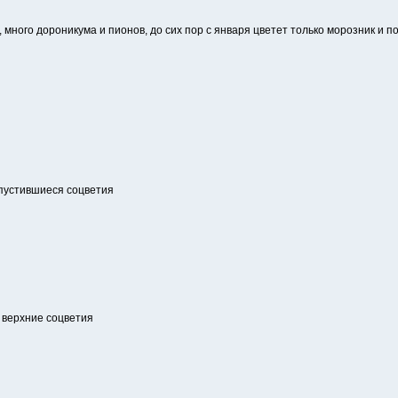
много дороникума и пионов, до сих пор с января цветет только морозник и п
спустившиеся соцветия
и верхние соцветия