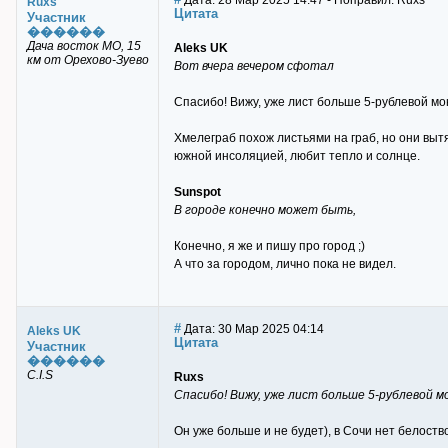
Дата: 28 Мар 2025 14:47 - Поправил: Ruxs
Ruxs
Цитата
Участник
������
Дача восток МО, 15
Aleks UK
км от Орехово-Зуево
Вот вчера вечером сфотал
Спасибо! Вижу, уже лист больше 5-рублевой мо
Хмелеграб похож листьями на граб, но они выт
южной инсоляцией, любит тепло и солнце.
Sunspot
В городе конечно может быть,
Конечно, я же и пишу про город ;)
А что за городом, лично пока не видел.
#
Дата: 30 Мар 2025 04:14
Aleks UK
Цитата
Участник
������
C.I.S
Ruxs
Спасибо! Вижу, уже лист больше 5-рублевой 
Он уже больше и не будет), в Сочи нет белост