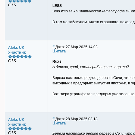
������
C.I.S
LESS
Это что за климатическая катастрофа в Сочи
В том же табличном ничего страшного, похолод
#
Дата: 27 Мар 2025 14:03
Aleks UK
Цитата
Участник
������
C.I.S
Ruxs
А береза, граб, хмелеграб еще не зацвели?
Береза настолько редкое дерево в Сочи, что сл
выходных в предгорьях выпустил листочки, в го
Вот вчера утром фотал предгорья уже зеленые, 
#
Дата: 28 Мар 2025 03:18
Aleks UK
Цитата
Участник
������
C.I.S
Береза настолько редкое дерево в Сочи, что 