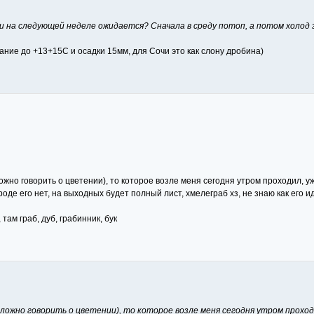
 на следующей неделе ожидается? Сначала в среду потоп, а потом холод 
ание до +13+15С и осадки 15мм, для Сочи это как слону дробина)
ожно говорить о цветении), то которое возле меня сегодня утром проходил, уж
роде его нет, на выходных будет полный лист, хмелеграб хз, не знаю как его
там граб, дуб, грабинник, бук
сложно говорить о цветении), то которое возле меня сегодня утром проход