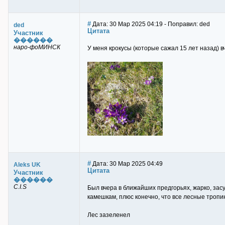
#
Дата: 30 Мар 2025 04:19 - Поправил: ded
ded
Цитата
Участник
������
наро-фоМИНСК
У меня крокусы (которые сажал 15 лет назад) в
#
Дата: 30 Мар 2025 04:49
Aleks UK
Цитата
Участник
������
C.I.S
Был вчера в ближайших предгорьях, жарко, зас
камешкам, плюс конечно, что все лесные тропи
Лес зазеленел