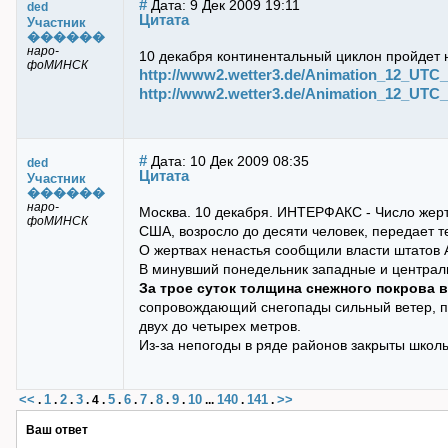
#
Дата: 9 Дек 2009 19:11
ded
Цитата
Участник
������
наро-
10 декабря континентальный циклон пройдет 
фоМИНСК
http://www2.wetter3.de/Animation_12_UTC_G
http://www2.wetter3.de/Animation_12_UTC_G
#
Дата: 10 Дек 2009 08:35
ded
Цитата
Участник
������
наро-
Москва. 10 декабря. ИНТЕРФАКС - Число жерт
фоМИНСК
США, возросло до десяти человек, передает т
О жертвах ненастья сообщили власти штатов 
В минувший понедельник западные и централь
За трое суток толщина снежного покрова 
сопровождающий снегопады сильный ветер, по
двух до четырех метров.
Из-за непогоды в ряде районов закрыты школ
<<
1
2
3
5
6
7
8
9
10
140
141
>>
.
.
.
.
4
.
.
.
.
.
.
...
.
.
Ваш ответ