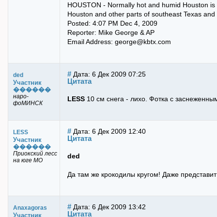
HOUSTON - Normally hot and humid Houston is dea
Houston and other parts of southeast Texas and 
Posted: 4:07 PM Dec 4, 2009
Reporter: Mike George & AP
Email Address: george@kbtx.com
#
Дата: 6 Дек 2009 07:25
ded
Цитата
Участник
������
наро-
LESS
10 см снега - лихо. Фотка с заснеженны
фоМИНСК
#
Дата: 6 Дек 2009 12:40
LESS
Цитата
Участник
������
Приокский лесс
ded
на юге МО
Да там же крокодилы кругом! Даже представить
#
Дата: 6 Дек 2009 13:42
Anaxagoras
Цитата
Участник