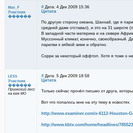
#
Дата: 4 Дек 2009 15:36
Max_F
Цитата
Участник
������
По другую сторону океана, Шанхай, где я пар
средней даже отставал), и это на 31 широте (
В западной части материка и на севере Африки
Муссонный климат, конечно, своеобразный. Д
парилки к зябкой зиме и обратно.
Сорри за некоторый оффтоп. Хотя я тоже о не
#
Дата: 5 Дек 2009 18:58
LESS
Цитата
Участник
������
Приокский лесс
Только сейчас прочёл письмо от друга, котор
на юге МО
Вот что попалось мне на эту тему в новостях.
http://www.examiner.com/x-6112-Houston-
http://www.kbtx.com/home/headlines/785523