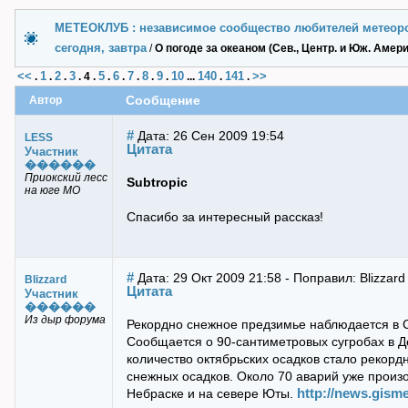
МЕТЕОКЛУБ : независимое сообщество любителей метеор
сегодня, завтра
/
О погоде за океаном (Сев., Центр. и Юж. Амери
<<
1
2
3
5
6
7
8
9
10
140
141
>>
.
.
.
.
4
.
.
.
.
.
.
...
.
.
Автор
Сообщение
#
Дата: 26 Сен 2009 19:54
LESS
Цитата
Участник
������
Приокский лесс
Subtropic
на юге МО
Спасибо за интересный рассказ!
#
Дата: 29 Окт 2009 21:58 - Поправил: Blizzard
Blizzard
Цитата
Участник
������
Из дыр форума
Рекордно снежное предзимье наблюдается в 
Сообщается о 90-сантиметровых сугробах в Д
количество октябрьских осадков стало рекорд
снежных осадков. Около 70 аварий уже произ
http://news.gism
Небраске и на севере Юты.