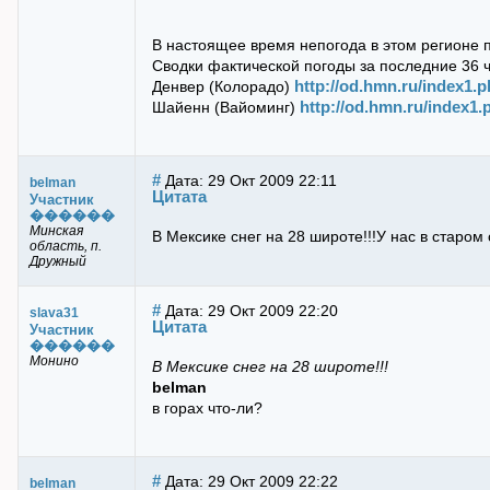
В настоящее время непогода в этом регионе пр
Сводки фактической погоды за последние 36 ч
http://od.hmn.ru/index1
Денвер (Колорадо)
http://od.hmn.ru/index
Шайенн (Вайоминг)
#
Дата: 29 Окт 2009 22:11
belman
Цитата
Участник
������
Минская
В Мексике снег на 28 широте!!!У нас в старом 
область, п.
Дружный
#
Дата: 29 Окт 2009 22:20
slava31
Цитата
Участник
������
Монино
В Мексике снег на 28 широте!!!
belman
в горах что-ли?
#
Дата: 29 Окт 2009 22:22
belman