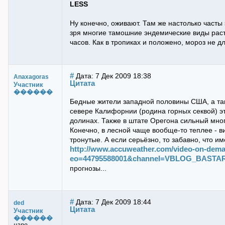
LESS
Ну конечно, оживают. Там же настолько часты
зря многие тамошние эндемические виды расте
часов. Как в тропиках и положено, мороз не д
#
Дата: 7 Дек 2009 18:38
Anaxagoras
Цитата
Участник
������
Бедные жители западной половины США, а так
севере Калифорнии (родина горных секвой) эт
долинах. Также в штате Орегона сильный мног
Конечно, в лесной чаще вообще-то теплее - в
тронутые. А если серьёзно, то забавно, что 
http://www.accuweather.com/video-on-dem
eo=44795588001&channel=VBLOG_BASTARDI
прогнозы...
#
Дата: 7 Дек 2009 18:44
ded
Цитата
Участник
������