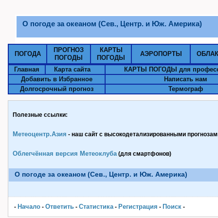
О погоде за океаном (Сев., Центр. и Юж. Америка)
ПРОГНОЗ
КАРТЫ
ПОГОДА
АЭРОПОРТЫ
ОБЛА
ПОГОДЫ
ПОГОДЫ
Главная
Карта сайта
КАРТЫ ПОГОДЫ для профес
Добавить в Избранное
Написать нам
Долгосрочный прогноз
Термограф
Полезные ссылки:
Метеоцентр.Азия
- наш сайт с высокодетализированными прогнозами
Облегчённая версия Метеоклуба
(для смартфонов)
О погоде за океаном (Сев., Центр. и Юж. Америка)
Начало
Ответить
Статистика
Pегистрация
Поиск
-
-
-
-
-
-