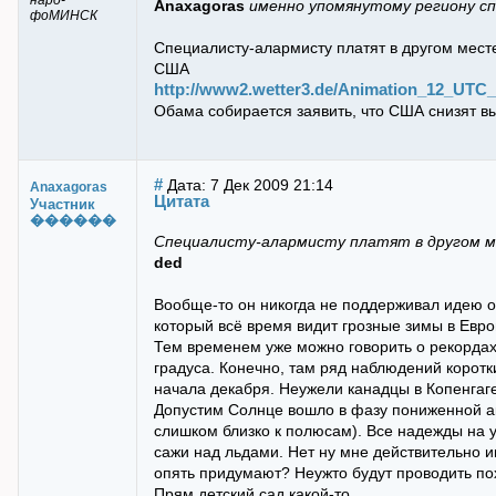
наро-
Anaxagoras
именно упомянутому региону с
фоМИНСК
Специалисту-алармисту платят в другом месте 
США
http://www2.wetter3.de/Animation_12_UTC_G
Обама собирается заявить, что США снизят вы
#
Дата: 7 Дек 2009 21:14
Anaxagoras
Цитата
Участник
������
Специалисту-алармисту платят в другом м
ded
Вообще-то он никогда не поддерживал идею о Г
который всё время видит грозные зимы в Евро
Тем временем уже можно говорить о рекордах
градуса. Конечно, там ряд наблюдений коротки
начала декабря. Неужели канадцы в Копенгаген
Допустим Солнце вошло в фазу пониженной ак
слишком близко к полюсам). Все надежды на 
сажи над льдами. Нет ну мне действительно ин
опять придумают? Неужто будут проводить пох
Прям детский сад какой-то...