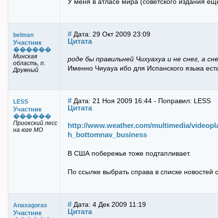
У меня в атласе мира (советского издания ещ
#
Дата: 29 Окт 2009 23:09
belman
Цитата
Участник
������
Минская
роде бы правильней Чихуахуа и не снег, а с
область, п.
Именно Чиуауа ибо для Испанского языка ест
Дружный
#
Дата: 21 Ноя 2009 16:44 - Поправил: LESS
LESS
Цитата
Участник
������
Приокский лесс
http://www.weather.com/multimedia/videop
на юге МО
h_bottomnav_business
В США побережье тоже подтапливает.
По ссылке выбрать справа в списке новостей 
#
Дата: 4 Дек 2009 11:19
Anaxagoras
Цитата
Участник