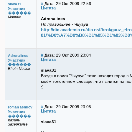
#
Дата: 29 Окт 2009 22:56
slava31
Цитата
Участник
������
Монино
Adrenalines
Но правильнее - Чиуауа
http://dic.academic.ru/dic.nsf/brokgauz_efr
81/%D0%A7%D0%B8%D1%85%D1%83%D0
#
Дата: 29 Окт 2009 23:04
Adrenalines
Цитата
Участник
������
Rhein-Neckar
slava31
Введя в поиск "Чиуауа" тоже находит город в М
моём толстенном словаре, что пылится на полке
:)
#
Дата: 29 Окт 2009 23:05
roman ashirov
Цитата
Участник
������
Казань,
slava31
Зазеркалье