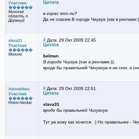
Цитата
Участник
������
Минская
в горах что-ли?
область, п.
Да не совсем.В городе Чиуауа (как в рекламе:
Дружный
#
Дата: 29 Окт 2009 22:45
slava31
Цитата
Участник
������
Монино
belman
В городе Чиуауа (как в рекламе:)),
вроде бы правильней Чихуахуа и не снег, а с
#
Дата: 29 Окт 2009 22:51
Adrenalines
Цитата
Участник
������
Rhein-Neckar
slava31
вроде бы правильней Чихуахуа
Тут уж кому как хочется. :) Но правильнее - Ч