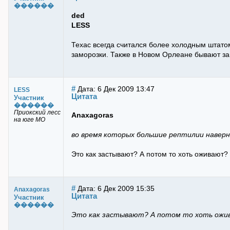
������
ded
LESS
Техас всегда считался более холодным штато
заморозки. Также в Новом Орлеане бывают за
#
Дата: 6 Дек 2009 13:47
LESS
Цитата
Участник
������
Приокский лесс
Anaxagoras
на юге МО
во время которых большие рептилии навер
Это как застывают? А потом то хоть оживают? 
#
Дата: 6 Дек 2009 15:35
Anaxagoras
Цитата
Участник
������
Это как застывают? А потом то хоть ожив