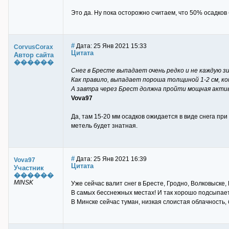
Это да. Ну пока осторожно считаем, что 50% осадков б
#
Дата: 25 Янв 2021 15:33
CorvusCorax
Цитата
Автор сайта
������
Снег в Бресте выпадает очень редко и не каждую зи
Как правило, выпадает пороша толщиной 1-2 см, к
А завтра через Брест должна пройти мощная акти
Vova97
Да, там 15-20 мм осадков ожидается в виде снега при 
метель будет знатная.
#
Дата: 25 Янв 2021 16:39
Vova97
Цитата
Участник
������
MINSK
Уже сейчас валит снег в Бресте, Гродно, Волковыске,
В самых бесснежных местах! И так хорошо подсыпает
В Минске сейчас туман, низкая слоистая облачность,