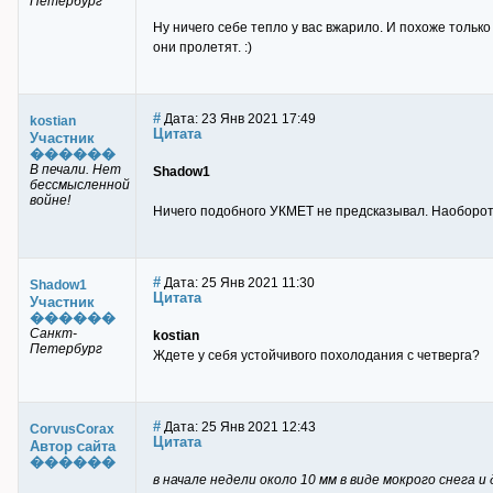
Петербург
Ну ничего себе тепло у вас вжарило. И похоже тольк
они пролетят. :)
#
Дата: 23 Янв 2021 17:49
kostian
Цитата
Участник
������
В печали. Нет
Shadow1
бессмысленной
войне!
Ничего подобного УКМЕТ не предсказывал. Наоборот б
#
Дата: 25 Янв 2021 11:30
Shadow1
Цитата
Участник
������
Санкт-
kostian
Петербург
Ждете у себя устойчивого похолодания с четверга?
#
Дата: 25 Янв 2021 12:43
CorvusCorax
Цитата
Автор сайта
������
в начале недели около 10 мм в виде мокрого снега и