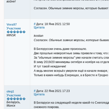
войне!
Согласен. Обычные зимние морозы, которые бывают ра
#
Дата: 18 Янв 2021 12:50
Vova97
Цитата
Участник
������
MINSK
kostian
Согласен. Обычные зимние морозы, которые бывают р
В Белоруссии очень даже произошло.
Две прошлые невероятные зимы привели к тому, что
За "обычные зимние морозы" уже начали считать сла
В зиму 2019/20 минимумы октября и ноября на отде
И тут такой нежданчик!
А ведь многие всерьёз уверяли ещё в начале января, 
Только в каких-нибудь Езерищах, а в Бресте и Гродно н
#
Дата: 22 Янв 2021 17:23
oleg1
Цитата
Участник
������
Беларусь,
В Беларуси на следующей неделе какой-то Снегогеддо
Минск
снежного покрова.