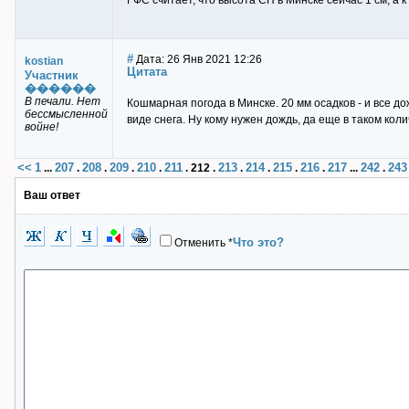
ГФС считает, что высота СП в Минске сейчас 1 см, а к
#
Дата: 26 Янв 2021 12:26
kostian
Цитата
Участник
������
В печали. Нет
Кошмарная погода в Минске. 20 мм осадков - и все до
бессмысленной
виде снега. Ну кому нужен дождь, да еще в таком коли
войне!
<<
1
207
208
209
210
211
213
214
215
216
217
242
243
...
.
.
.
.
.
212
.
.
.
.
.
...
.
Ваш ответ
Что это?
Отменить
*