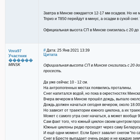
Завтра в Минске ожидается 12-17 мм осадков. Но не м
Тприз и Т850 перейдут в минус, а осадки в сухой снег
Официальная высота СП в Минске снизилась с 20 до 1
#
Дата: 25 Янв 2021 13:39
Vova97
Цитата
Участник
������
MINSK
Официальная высота СП в Минске снизилась с 20 до
просесть.
Да уже сейчас 10 - 12 см.
На антропогенных местах появились проталины.
Снег напитался водой, но пока в окрестностях Минс
Вчера вечером в Минске прошёл дождь, выпало около
Дождь должен начаться сегодня вечером, около 18.00
Но зависит от траектории южного циклона, а их трае
Может с самого утра снег начаться, а может вообще
Сам факт того, что южный циклон своим центром про
Южные циклоны редко проходят через саму Беларусь.
И ещё одни момент. Если Брест завалит снегом "по с
Снег в Бресте выпадает очень редко и не каждую зиму