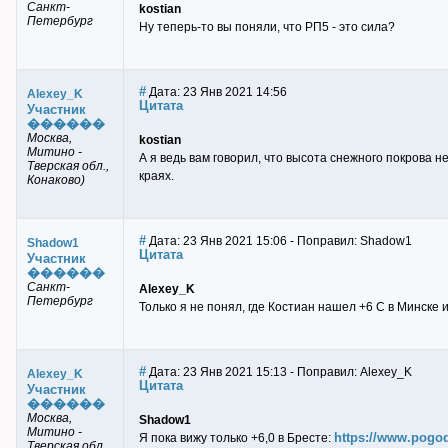
Санкт-
kostian
Петербург
Ну теперь-то вы поняли, что РП5 - это сила?
#
Дата: 23 Янв 2021 14:56
Alexey_K
Цитата
Участник
������
Москва,
kostian
Митино -
А я ведь вам говорил, что высота снежного покрова н
Тверская обл.,
краях.
Конаково)
#
Дата: 23 Янв 2021 15:06 - Поправил: Shadow1
Shadow1
Цитата
Участник
������
Санкт-
Alexey_K
Петербург
Только я не понял, где Костиан нашел +6 С в Минске
#
Дата: 23 Янв 2021 15:13 - Поправил: Alexey_K
Alexey_K
Цитата
Участник
������
Москва,
Shadow1
Митино -
https://www.pogo
Я пока вижу только +6,0 в Бресте:
Тверская обл.,