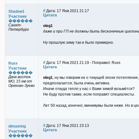
#
Дата: 17 Янв 2021 21:17
Shadow1
Цитата
Участник
������
Санкт-
oleg1
Петербург
даже и при ГП не должны быть бесконечные циклон
Ну прошлую зиму так и было примерно.
#
Дата: 17 Янв 2021 21:19 - Поправил: Ruxs
Ruxs
Цитата
Участник
������
Дача восток
oleg1
, ну мы говорим не о текущей эпохе потепления
МО, 15 км от
предполагается, была очень активна.
Орехово-Зуево
Иначе откуда тепло у нас с Вами зимой возьмётся?
Не буду против также, если поправят специалисты.
Лет 50 назад, конечно, минимумы были ниже. Но в це
#
Дата: 17 Янв 2021 23:13
dimaming
Цитата
Участник
������