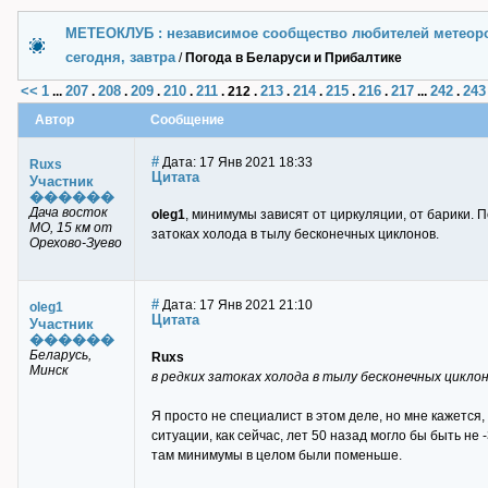
МЕТЕОКЛУБ : независимое сообщество любителей метеор
сегодня, завтра
/
Погода в Беларуси и Прибалтике
<<
1
207
208
209
210
211
213
214
215
216
217
242
243
...
.
.
.
.
.
212
.
.
.
.
.
...
.
Автор
Сообщение
#
Дата: 17 Янв 2021 18:33
Ruxs
Цитата
Участник
������
Дача восток
oleg1
, минимумы зависят от циркуляции, от барики. П
МО, 15 км от
затоках холода в тылу бесконечных циклонов.
Орехово-Зуево
#
Дата: 17 Янв 2021 21:10
oleg1
Цитата
Участник
������
Беларусь,
Ruxs
Минск
в редких затоках холода в тылу бесконечных циклон
Я просто не специалист в этом деле, но мне кажется
ситуации, как сейчас, лет 50 назад могло бы быть не 
там минимумы в целом были поменьше.