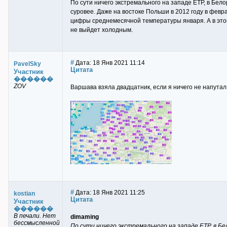
По сути ничего экстремального на западе ЕТР, в Бело
суровее. Даже на востоке Польши в 2012 году в февр
цифры среднемесячной температуры января. А в этом
не выйдет холодным.
#
Дата: 18 Янв 2021 11:14
PavelSky
Цитата
Участник
������
ZOV
Варшава взяла двадцатник, если я ничего не напутал
#
Дата: 18 Янв 2021 11:25
kostian
Цитата
Участник
������
В печали. Нет
dimaming
бессмысленной
По сути ничего экстремального на западе ЕТР, в Бе