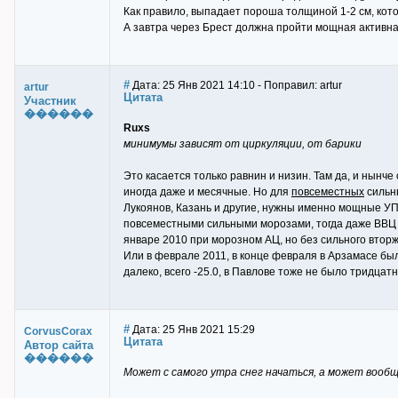
Как правило, выпадает пороша толщиной 1-2 см, кот
А завтра через Брест должна пройти мощная активн
#
Дата: 25 Янв 2021 14:10 - Поправил: artur
artur
Цитата
Участник
������
Ruxs
минимумы зависят от циркуляции, от барики
Это касается только равнин и низин. Там да, и нынч
иногда даже и месячные. Но для
повсеместных
сильны
Лукоянов, Казань и другие, нужны именно мощные УП
повсеместными сильными морозами, тогда даже ВВЦ взя
январе 2010 при морозном АЦ, но без сильного вторжен
Или в феврале 2011, в конце февраля в Арзамасе был
далеко, всего -25.0, в Павлове тоже не было тридцатни
#
Дата: 25 Янв 2021 15:29
CorvusCorax
Цитата
Автор сайта
������
Может с самого утра снег начаться, а может вооб