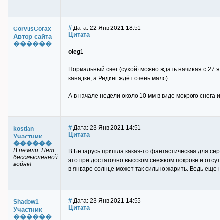
#
Дата: 22 Янв 2021 18:51
CorvusCorax
Цитата
Автор сайта
������
oleg1
Нормальный снег (сухой) можно ждать начиная с 27 ян
канадке, а Рединг ждёт очень мало).
А в начале недели около 10 мм в виде мокрого снега и
#
Дата: 23 Янв 2021 14:51
kostian
Цитата
Участник
������
В печали. Нет
В Беларусь пришла какая-то фантастическая для сере
бессмысленной
это при достаточно высоком снежном покрове и отсут
войне!
в январе солнце может так сильно жарить. Ведь еще н
#
Дата: 23 Янв 2021 14:55
Shadow1
Цитата
Участник
������