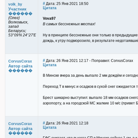
#
Дата: 25 Янв 2021 18:50
volk_by
Цитата
Участник
������
{Олег}
Vova97
Волковыск,
В самых бесснежных местах!
запад
Беларуси;
53°09'N 24°27'E
Ну в принципе бесснежные они только в предыдущие д
дождь, к утру подморозило, в результате недотаявший
#
Дата: 26 Янв 2021 12:17 - Поправил: CorvusCorax
CorvusCorax
Цитата
Автор сайта
������
В Минске вчера за день выпало 2 мм дождём и сегодн
Переход Т в минус и осадков в сухой снег ожидается т
Брест шикарно выступил: выпало 18 мм осадков снегом
аэропорту, а на городской МС жалкие 10 м/с (привет 
#
Дата: 26 Янв 2021 12:18
CorvusCorax
Цитата
Автор сайта
������