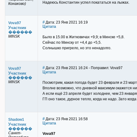
Надеюсь Константин успел покататься на лыжах.
Конаково)
#
Дата: 23 Янв 2021 16:19
Vova97
Цитата
Участник
������
MINSK
Было в 15.00 в Житковичах +9,9; в Минске +5,8.
Сейчас по Минску от +4,4 до +5,5.
Солнышко пригрело, но это ненадолго.
#
Дата: 23 Янв 2021 16:24 - Поправил: Vova97
Vova97
Цитата
Участник
������
MINSK
Посмотрим, какая погода будет 23 февраля и 23 март
Вполне возможно, что дневной максимум окажется ни
А если ещё 23 апреля будет холоднее, чем 23 января,
ГП оно такое, дурное тепло, когда не надо. Зато когда 
#
Дата: 23 Янв 2021 16:58
Shadow1
Цитата
Участник
������
Санкт-
Vova97