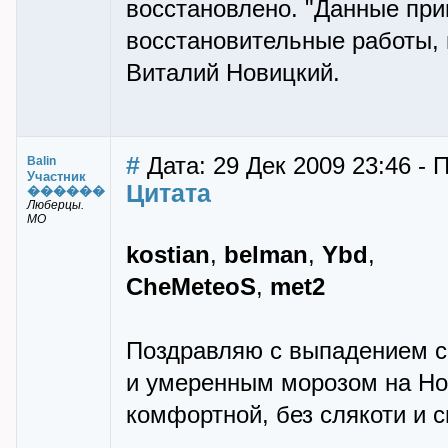
восстановлено. "Данные при
восстановительные работы, 
Виталий Новицкий.
#
Дата: 29 Дек 2009 23:46 - 
Balin
Участник
Цитата
������
Люберцы.
МО
kostian
,
belman
,
Ybd
,
CheMeteoS
,
met2
Поздравляю с выпадением с
и умеренным морозом на Нов
комфортной, без слякоти и си