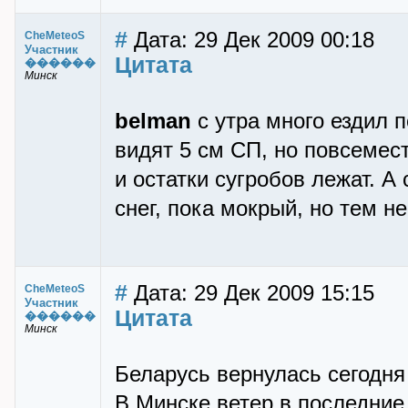
#
Дата: 29 Дек 2009 00:18
CheMeteoS
Участник
Цитата
������
Минск
belman
с утра много ездил п
видят 5 см СП, но повсемест
и остатки сугробов лежат. А
снег, пока мокрый, но тем н
#
Дата: 29 Дек 2009 15:15
CheMeteoS
Участник
Цитата
������
Минск
Беларусь вернулась сегодня
В Минске ветер в последние