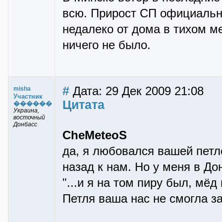
всю. Прирост СП официально 
недалеко от дома в тихом ме
ничего не было.
#
Дата: 29 Дек 2009 21:08
misha
Участник
Цитата
������
Украина,
восточный
Донбасс
CheMeteoS
да, я любовался вашей петле
назад к нам. Но у меня в До
"...и я на том пиру был, мёд
Петля ваша нас не смогла з