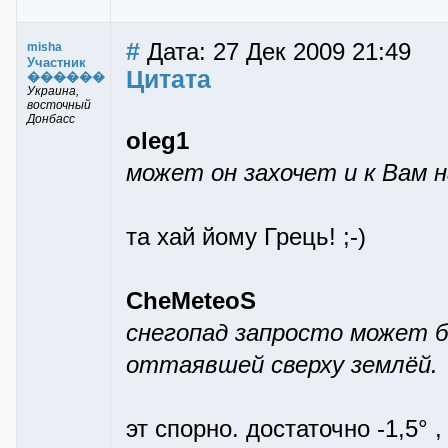
#
Дата: 27 Дек 2009 21:49
misha
Участник
Цитата
������
Украина,
восточный
Донбасс
oleg1
может он захочет и к Вам н
та хай йому Грець! ;-)
CheMeteoS
снегопад запросто может б
оттаявшей сверху землёй.
эт спорно. достаточно -1,5°