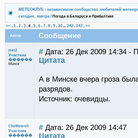
МЕТЕОКЛУБ : независимое сообщество любителей метеор
сегодня, завтра
/
Погода в Беларуси и Прибалтике
<<
1
2
3
5
6
7
8
9
10
242
243
>>
.
.
.
.
4
.
.
.
.
.
.
...
.
.
Сообщение
Автор
#
Дата: 26 Дек 2009 14:34 - 
met2
Участник
Цитата
������
Минск
А в Минске вчера гроза была
разрядов.
Источник: очевидцы.
#
Дата: 26 Дек 2009 14:47
CheMeteoS
Участник
Цитата
������