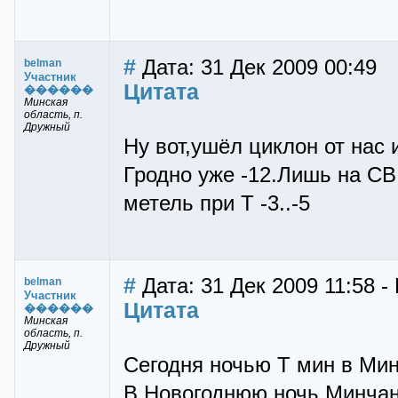
#
Дата: 31 Дек 2009 00:49
belman
Участник
Цитата
������
Минская
область, п.
Дружный
Ну вот,ушёл циклон от нас 
Гродно уже -12.Лишь на СВ
метель при Т -3..-5
#
Дата: 31 Дек 2009 11:58 -
belman
Участник
Цитата
������
Минская
область, п.
Дружный
Сегодня ночью Т мин в Минс
В Новогоднюю ночь Минчан 