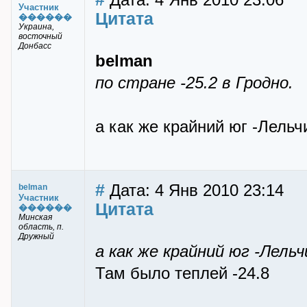
Дата: 4 Янв 2010 23:06
Участник
Цитата
������
Украина,
восточный
Донбасс
belman
по стране -25.2 в Гродно.
а как же крайний юг -Лель
#
Дата: 4 Янв 2010 23:14
belman
Участник
Цитата
������
Минская
область, п.
Дружный
а как же крайний юг -Лель
Там было теплей -24.8