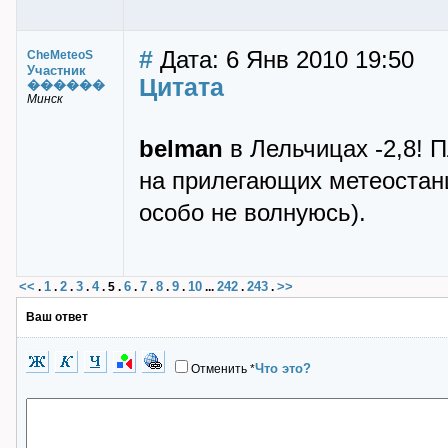
#
Дата: 6 Янв 2010 19:50
CheMeteoS
Участник
Цитата
������
Минск
belman
в Лельчицах -2,8! П
на прилегающих метеостанц
особо не волнуюсь).
<<
1
2
3
4
6
7
8
9
10
242
243
>>
.
.
.
.
.
5
.
.
.
.
.
...
.
.
Ваш ответ
Что это?
Отменить
*