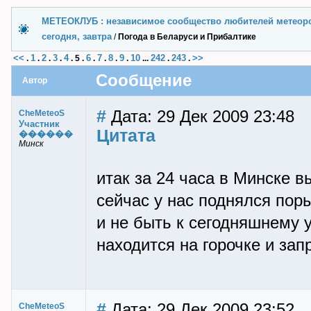
МЕТЕОКЛУБ : независимое сообщество любителей метеор
сегодня, завтра
/
Погода в Беларуси и Прибалтике
<<
1
2
3
4
6
7
8
9
10
242
243
>>
.
.
.
.
.
5
.
.
.
.
.
...
.
.
Сообщение
Автор
#
Дата: 29 Дек 2009 23:48
CheMeteoS
Участник
Цитата
������
Минск
итак за 24 часа в Минске в
сейчас у нас поднялся пор
и не быть к сегодняшнему 
находится на горочке и зап
#
Дата: 29 Дек 2009 23:52
CheMeteoS