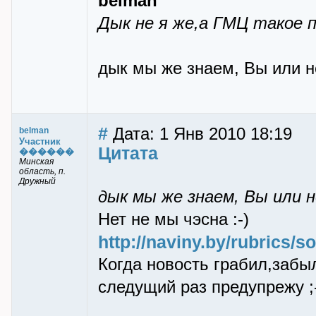
belman
Дык не я же,а ГМЦ такое 
дык мы же знаем, Вы или не
#
Дата: 1 Янв 2010 18:19
belman
Участник
Цитата
������
Минская
область, п.
Дружный
дык мы же знаем, Вы или не
Нет не мы чэсна :-)
http://naviny.by/rubrics/
Когда новость грабил,забыл
следущий раз предупрежу ;