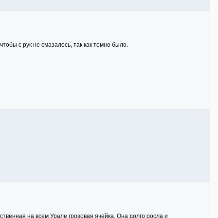
чтобы с рук не смазалось, так как темно было.
ственная
на всем Урале грозовая ячейка. Она долго росла и