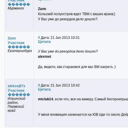
Участник
������
Мурманск
Zann
Кольский полуостров ждет ТВМ с ваших краев;)
У Вас уже до рекордов дело дошло?
#
Дата: 21 Jun 2013 10:31
Zann
Цитата
Участник
������
Екатеринбург
У Вас уже до рекордов дело дошло?
alexmet
Да, видите, как стараемся для вас ВМ нагреть :)
#
Дата: 21 Jun 2013 10:42
aleksej87s
Цитата
Участник
������
Ильинский
mtclub14
, если что, все на камеру. Самый беспроигрыш
район,
Пермский
край
У меня конвекция начинается на ЮВ (где-то около Доб