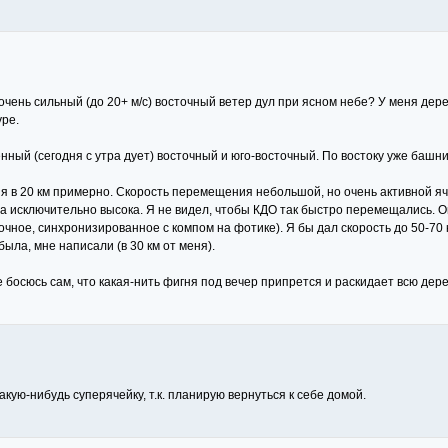
чью очень сильный (до 20+ м/с) восточный ветер дул при ясном небе? У меня д
уре.
нный (сегодня с утра дует) восточный и юго-восточный. По востоку уже башни
 в 20 км примерно. Скорость перемещения небольшой, но очень активной ячей
 исключительно высока. Я не видел, чтобы КДО так быстро перемещались. Она
чное, синхронизированное с компом на фотике). Я бы дал скорость до 50-70 к
была, мне написали (в 30 км от меня).
 уже босюсь сам, что какая-нить фигня под вечер припрется и раскидает всю де
какую-нибудь суперячейку, т.к. планирую вернуться к себе домой.