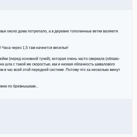
еревья около дома потрепало, а в деревне тополинные ветки валяютя
! Часа через 1,5 там начнется веселье!
ки (перед основной тучей), которая очень часто сверкала (облако-
 шла с такой же скоростью, как и низкая облачность шквалового
м в час всей этой передней системе. Потому что за несколько минут
ревню по бревнышкам...