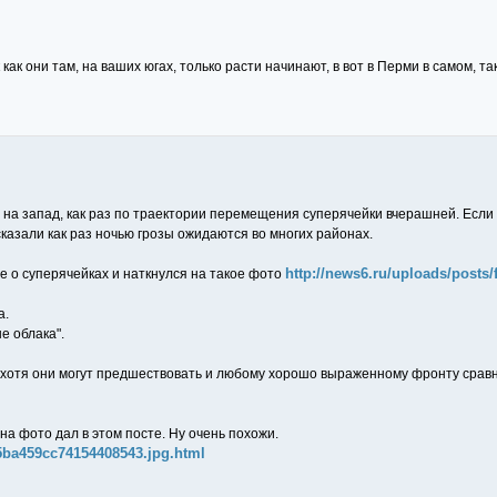
ак они там, на ваших югах, только расти начинают, в вот в Перми в самом, так 
ду на запад, как раз по траектории перемещения суперячейки вчерашней. Если е
казали как раз ночью грозы ожидаются во многих районах.
http://news6.ru/uploads/posts
е о суперячейках и наткнулся на такое фото
а.
е облака".
 хотя они могут предшествовать и любому хорошо выраженному фронту сравн
 на фото дал в этом посте. Ну очень похожи.
f 5ba459cc74154408543.jpg.html