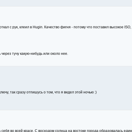
ткал с рук, клеил в Hugin. Качество фигня - потому что поставил высокое ISO, 
 через тучу какую-нибудь или около нее.
лючу, так сразу отпишусь о том, что я видел этой ночью :)
себя во всей красе. С восходом солнца на востоке города образовалась
един