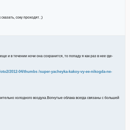
сказать, соку проходят. ;)
ще и в течении ночи она сохранится, то попаду я как раз в нее где-
/foto2/2012-04/thumbs /super-yacheyka-kakoy-vy-ee-nikogda-ne-
ительно холодного воздуха.Вогнутые облака всегда связаны с большей