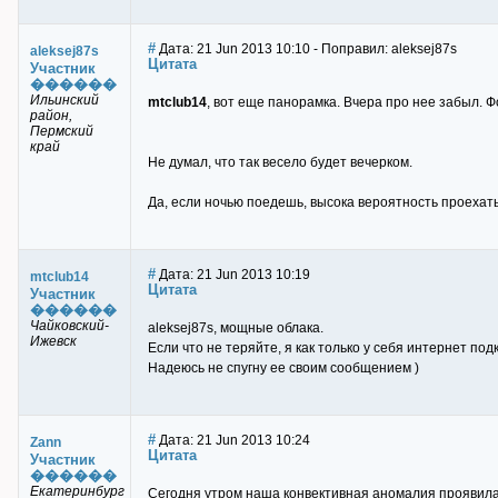
#
Дата: 21 Jun 2013 10:10 - Поправил: aleksej87s
aleksej87s
Цитата
Участник
������
Ильинский
mtclub14
, вот еще панорамка. Вчера про нее забыл. Фо
район,
Пермский
край
Не думал, что так весело будет вечерком.
Да, если ночью поедешь, высока вероятность проехать
#
Дата: 21 Jun 2013 10:19
mtclub14
Цитата
Участник
������
Чайковский-
aleksej87s, мощные облака.
Ижевск
Если что не теряйте, я как только у себя интернет подк
Надеюсь не спугну ее своим сообщением )
#
Дата: 21 Jun 2013 10:24
Zann
Цитата
Участник
������
Екатеринбург
Сегодня утром наша конвективная аномалия проявила 