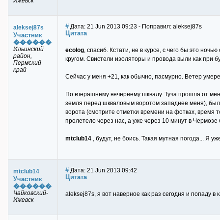
Ижевск
#
Дата: 21 Jun 2013 09:23 - Поправил: aleksej87s
aleksej87s
Цитата
Участник
������
Ильинский
ecolog
, спасиб. Кстати, не в курсе, с чего бы это но
район,
кругом. Свистели изоляторы и провода выли как при б
Пермский
край
Сейчас у меня +21, как обычно, пасмурно. Ветер умере
По вчерашнему вечернему шквалу. Туча прошла от меня
земля перед шкваловым воротом западнее меня), была
ворота (смотрите отметки времени на фотках, время то
пролетело через нас, а уже через 10 минут в Чермозе 
mtclub14
, будут, не боись. Такая мутная погода... Я
#
Дата: 21 Jun 2013 09:42
mtclub14
Цитата
Участник
������
Чайковский-
aleksej87s, я вот наверное как раз сегодня и попаду в 
Ижевск