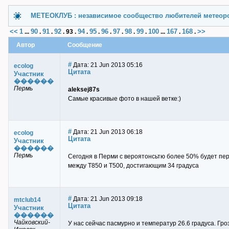
МЕТЕОКЛУБ : независимое сообщество любителей метеор
<<
1
90
91
92
94
95
96
97
98
99
100
167
168
>>
...
.
.
.
93
.
.
.
.
.
.
.
...
.
.
Автор
Сообщение
#
Дата: 21 Jun 2013 05:16
ecolog
Цитата
Участник
������
Пермь
aleksej87s
Самые красивые фото в нашей ветке:)
#
Дата: 21 Jun 2013 06:18
ecolog
Цитата
Участник
������
Пермь
Сегодня в Перми с вероятонсьтю более 50% будет пер
между Т850 и Т500, достигающим 34 градуса
#
Дата: 21 Jun 2013 09:18
mtclub14
Цитата
Участник
������
Чайковский-
У нас сейчас пасмурно и температур 26.6 градуса. Гро