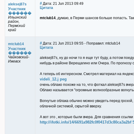
#
Дата: 21 Jun 2013 09:49
aleksej87s
Цитата
Участник
������
Ильинский
mtclub14
, думаю, в Перми шансов больше попасть. Так к
район,
Пермский
край
#
Дата: 21 Jun 2013 09:55 - Поправил: mtclub14
mtclub14
Цитата
Участник
������
Чайковский-
aleksej87s, ну до ночи то я еще тут буду, а потом пое
Ижевск
нибудь в районе Верещагино или Очера. По прогнозу с
А теперь об интересном. Смотрел материал на яндекс
videli_12.j peg
очень облако похоже на то, что фоткал aleksej87s вчер
Облако называется "огромные волнообразные вогнуты
Вогнутые облака обычно можно увидеть перед грозой,
облачной системой, скрытой вверху.
А вот это , которые были вчера. Для сравнения ссылки
http://ifotki.info/14/6691a982fc0f0417d3c80ca3a2b