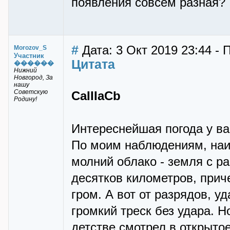
появления совсем разная?
#
Дата: 3 Окт 2019 23:44 -
Morozov_S
Участник
Цитата
������
Нижний
Новгород, За
нашу
Советскую
CaIIIaCb
Родину!
Интереснейшая погода у ва
По моим наблюдениям, наи
молний облако - земля с ра
десятков километров, прич
гром. А вот от разрядов, 
громкий треск без удара. Н
детстве смотрел в открытое