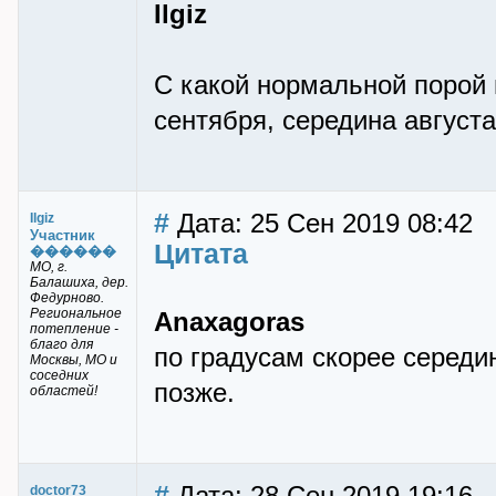
Ilgiz
С какой нормальной порой
сентября, середина август
#
Дата: 25 Сен 2019 08:42
Ilgiz
Участник
Цитата
������
МО, г.
Балашиха, дер.
Федурново.
Региональное
Anaxagoras
потепление -
благо для
по градусам скорее середин
Москвы, МО и
соседних
позже.
областей!
#
doctor73