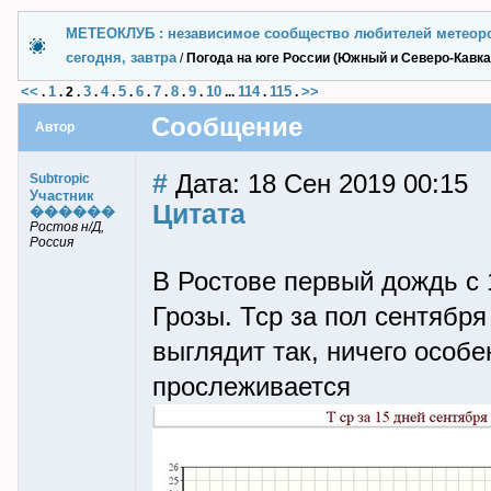
МЕТЕОКЛУБ : независимое сообщество любителей метеор
сегодня, завтра
/
Погода на юге России (Южный и Северо-Кавк
<<
1
3
4
5
6
7
8
9
10
114
115
>>
.
.
2
.
.
.
.
.
.
.
.
...
.
.
Сообщение
Автор
#
Дата: 18 Сен 2019 00:15
Subtropic
Участник
Цитата
������
Ростов н/Д,
Россия
В Ростове первый дождь с 
Грозы. Тср за пол сентября
выглядит так, ничего особе
прослеживается