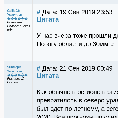
#
Дата: 19 Сен 2019 23:53
CaIIIaCb
Участник
Цитата
������
Волжский
Волгоградская
обл.
У нас вчера тоже прошли д
По югу области до 30мм с г
#
Дата: 21 Сен 2019 00:49
Subtropic
Участник
Цитата
������
Ростов н/Д,
Россия
Как обычно в регионе в эти
превратилось в северо-ура
был одет по летнему, а сег
2020. Все прогнозы по оса