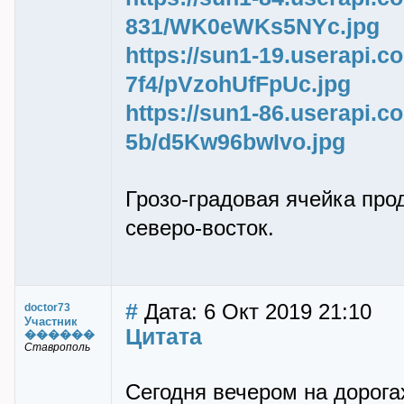
831/WK0eWKs5NYc.jpg
https://sun1-19.userapi.
7f4/pVzohUfFpUc.jpg
https://sun1-86.userapi.
5b/d5Kw96bwIvo.jpg
Грозо-градовая ячейка про
северо-восток.
#
Дата: 6 Окт 2019 21:10
doctor73
Участник
Цитата
������
Ставрополь
Сегодня вечером на дорога