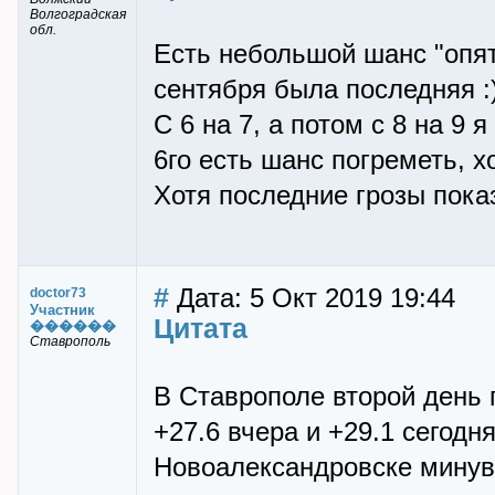
Волгоградская
обл.
Есть небольшой шанс "опят
сентября была последняя :
С 6 на 7, а потом с 8 на 9
6го есть шанс погреметь, х
Хотя последние грозы показ
#
Дата: 5 Окт 2019 19:44
doctor73
Участник
Цитата
������
Ставрополь
В Ставрополе второй день 
+27.6 вчера и +29.1 сегодн
Новоалександровске мину