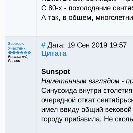
С 80-х - похолодание сентяб
А так, в общем, многолетн
#
Дата: 19 Сен 2019 19:57
Subtropic
Участник
Цитата
������
Ростов н/Д,
Россия
Sunspot
Намётанным взглядом - пр
Синусоида внутри столетия 
очередной откат сентябрьск
имел ввиду общий вековой 
городу прибавила. Не скол