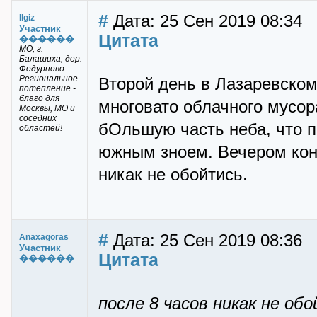
#
Дата: 25 Сен 2019 08:34
Ilgiz
Участник
Цитата
������
МО, г.
Балашиха, дер.
Федурново.
Региональное
Второй день в Лазаревском
потепление -
благо для
многовато облачного мусора
Москвы, МО и
соседних
бОльшую часть неба, что 
областей!
южным зноем. Вечером коне
никак не обойтись.
#
Дата: 25 Сен 2019 08:36
Anaxagoras
Участник
Цитата
������
после 8 часов никак не об