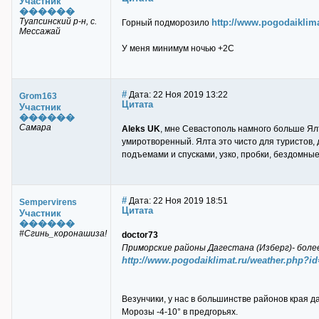
Участник
������
Туапсинский р-н, с.
http://www.pogodaiklim
Горный подморозило
Мессажай
У меня минимум ночью +2С
#
Дата: 22 Ноя 2019 13:22
Grom163
Цитата
Участник
������
Самара
Aleks UK
, мне Севастополь намного больше Ял
умиротворенный. Ялта это чисто для туристов, 
подъемами и спусками, узко, пробки, бездомные
#
Дата: 22 Ноя 2019 18:51
Sempervirens
Цитата
Участник
������
#Сгинь_коронашиза!
doctor73
Приморские районы Дагестана (Изберг)- более 
http://www.pogodaiklimat.ru/weather.php?i
Везунчики, у нас в большинстве районов края д
Морозы -4-10° в предгорьях.