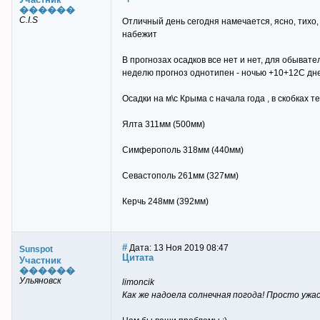
������
C.I.S
Отличный день сегодня намечается, ясно, тихо, 
набежит
В прогнозах осадков все нет и нет, для обыват
неделю прогноз однотипен - ночью +10+12С дн
Осадки на м\с Крыма с начала года , в скобках 
Ялта 311мм (500мм)
Симферополь 318мм (440мм)
Севастополь 261мм (327мм)
Керчь 248мм (392мм)
#
Дата: 13 Ноя 2019 08:47
Sunspot
Цитата
Участник
������
Ульяновск
limoncik
Как же надоела солнечная погода! Просто ужас