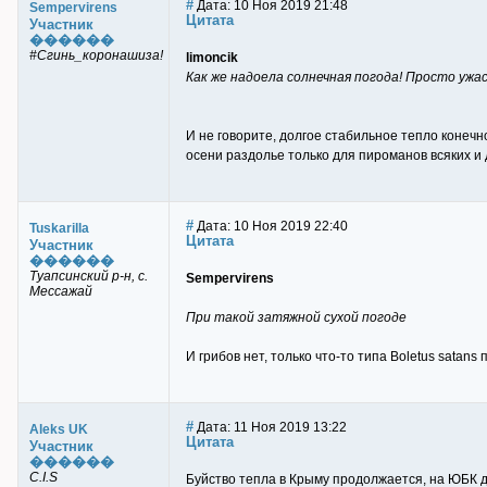
#
Дата: 10 Ноя 2019 21:48
Sempervirens
Цитата
Участник
������
#Сгинь_коронашиза!
limoncik
Как же надоела солнечная погода! Просто ужас
И не говорите, долгое стабильное тепло конечн
осени раздолье только для пироманов всяких и 
#
Дата: 10 Ноя 2019 22:40
Tuskarilla
Цитата
Участник
������
Туапсинский р-н, с.
Sempervirens
Мессажай
При такой затяжной сухой погоде
И грибов нет, только что-то типа Boletus satans
#
Дата: 11 Ноя 2019 13:22
Aleks UK
Цитата
Участник
������
C.I.S
Буйство тепла в Крыму продолжается, на ЮБК 