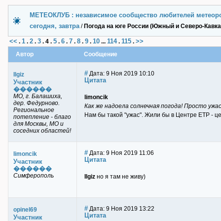
МЕТЕОКЛУБ : независимое сообщество любителей метеор
сегодня, завтра
/
Погода на юге России (Южный и Северо-Кавк
<<
1
2
3
5
6
7
8
9
10
114
115
>>
.
.
.
.
4
.
.
.
.
.
.
...
.
.
Автор
Сообщение
#
Дата: 9 Ноя 2019 10:10
Ilgiz
Цитата
Участник
������
МО, г. Балашиха,
limoncik
дер. Федурново.
Как же надоела солнечная погода! Просто ужас
Региональное
Нам бы такой "ужас". Жили бы в Центре ЕТР - ц
потепление - благо
для Москвы, МО и
соседних областей!
#
Дата: 9 Ноя 2019 11:06
limoncik
Цитата
Участник
������
Симферополь
Ilgiz
но я там не живу)
#
Дата: 9 Ноя 2019 13:22
opinel69
Цитата
Участник