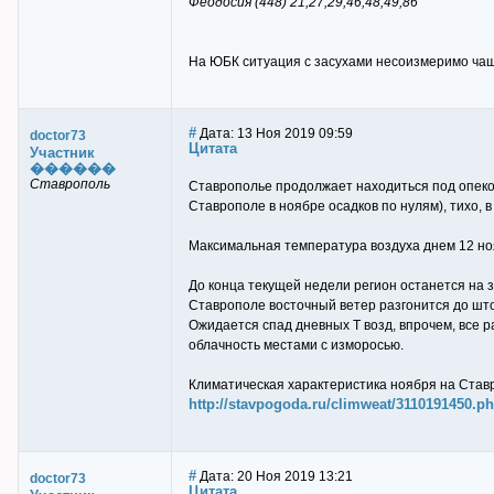
Феодосия (448) 21,27,29,46,48,49,86
На ЮБК ситуация с засухами несоизмеримо чащ
#
Дата: 13 Ноя 2019 09:59
doctor73
Цитата
Участник
������
Ставрополь
Ставрополье продолжает находиться под опеко
Ставрополе в ноябре осадков по нулям), тихо, 
Максимальная температура воздуха днем 12 нояб
До конца текущей недели регион останется на 
Ставрополе восточный ветер разгонится до шт
Ожидается спад дневных Т возд, впрочем, все р
облачность местами с изморосью.
Климатическая характеристика ноября на Став
http://stavpogoda.ru/climweat/3110191450.p
#
Дата: 20 Ноя 2019 13:21
doctor73
Цитата