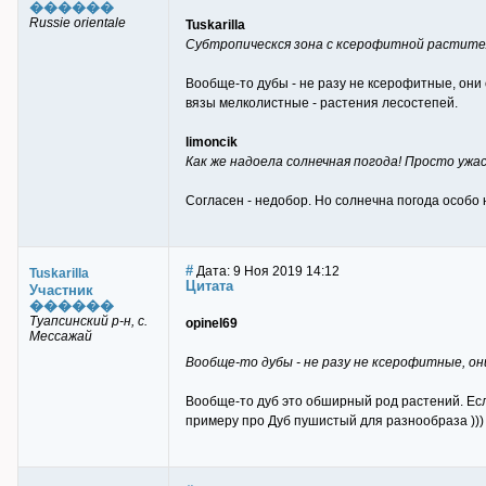
������
Russie orientale
Tuskarilla
Субтропическся зона с ксерофитной растите
Вообще-то дубы - не разу не ксерофитные, они
вязы мелколистные - растения лесостепей.
limoncik
Как же надоела солнечная погода! Просто ужас
Согласен - недобор. Но солнечна погода особо н
#
Дата: 9 Ноя 2019 14:12
Tuskarilla
Цитата
Участник
������
Туапсинский р-н, с.
opinel69
Мессажай
Вообще-то дубы - не разу не ксерофитные, он
Вообще-то дуб это обширный род растений. Есл
примеру про Дуб пушистый для разнообраза )))