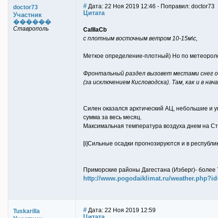
#
Дата: 22 Ноя 2019 12:46 - Поправил: doctor73
doctor73
Цитата
Участник
������
Ставрополь
CaIIIaCb
с плотным восточным ветром 10-15м\с,
Меткое определение-плотный) Но по метеороло
Фронтальный раздел вызовет местами снег от
(за исключением Кисловодска). Там, как и в нач
Силен оказался арктический АЦ, небольшие и ум
сумма за весь месяц.
Максимальная температура воздуха днем на Став
[i]Сильные осадки прогнозируются и в республи
Приморские районы Дагестана (Изберг)- более 7
http://www.pogodaiklimat.ru/weather.php?i
#
Дата: 22 Ноя 2019 12:59
Tuskarilla
Цитата