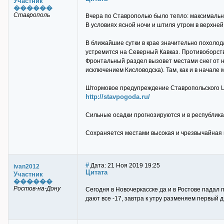
Участник
������
Ставрополь
Вчера по Ставрополью было тепло: максимальна
В условиях ясной ночи и штиля утром в верхней
В ближайшие сутки в крае значительно похоло
устремится на Северный Кавказ. Противоборств
Фронтальный раздел вызовет местами снег от не
исключением Кисловодска). Там, как и в начале 
Штормовое предупреждение Ставропольского 
http://stavpogoda.ru/
Сильные осадки прогнозируются и в республика
Сохраняется местами высокая и чрезвычайная 
#
Дата: 21 Ноя 2019 19:25
ivan2012
Цитата
Участник
������
Ростов-на-Дону
Сегодня в Новочеркасске да и в Ростове падал 
дают все -17, завтра к утру разменяем первый 