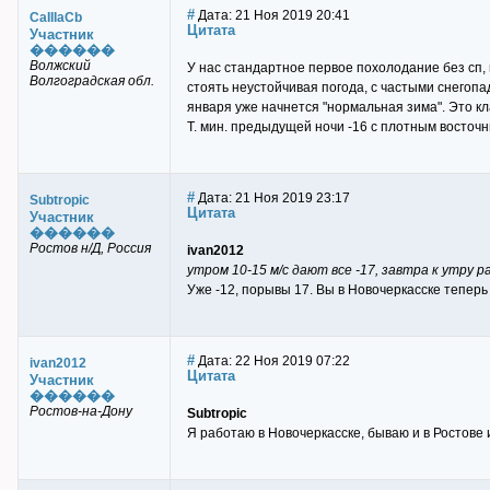
#
Дата: 21 Ноя 2019 20:41
CaIIIaCb
Цитата
Участник
������
Волжский
У нас стандартное первое похолодание без сп
Волгоградская обл.
стоять неустойчивая погода, с частыми снегопад
января уже начнется "нормальная зима". Это кл
Т. мин. предыдущей ночи -16 с плотным восточ
#
Дата: 21 Ноя 2019 23:17
Subtropic
Цитата
Участник
������
Ростов н/Д, Россия
ivan2012
утром 10-15 м/с дают все -17, завтра к утру 
Уже -12, порывы 17. Вы в Новочеркасске теперь
#
Дата: 22 Ноя 2019 07:22
ivan2012
Цитата
Участник
������
Ростов-на-Дону
Subtropic
Я работаю в Новочеркасске, бываю и в Ростове 