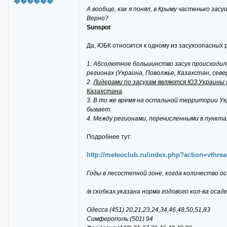
������
А вообще, как я понял, в Крыму частенько зас
Верно?
Sunspot
Да, ЮБК относится к одному из засухоопасных р
1. Абсолютное большинство засух происходило
регионах (Украина, Поволжье, Казахстан, севе
2.
Лидерами по засухам являются ЮЗ Украины 
Казахстана
.
3. В то же время на остальной территории Ук
бывает.
4. Между регионами, перечисленными в пункта
Подробнее тут:
http://meteoclub.ru/index.php?action=vthr
Годы в лесостепной зоне, когда количество оса
/в скобках указана норма годового кол-ва осадк
Одесса (451) 20,21,23,24,34,46,48,50,51,83
Симферополь (501) 94