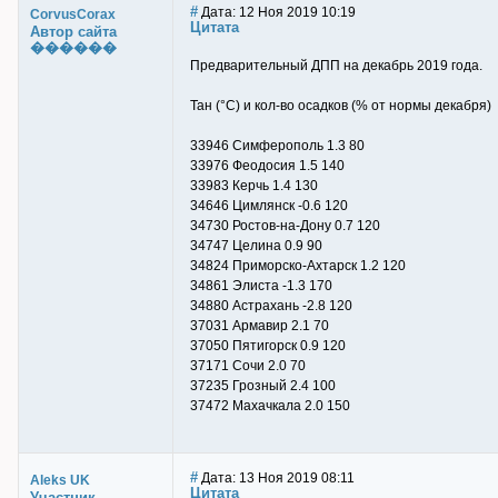
#
Дата: 12 Ноя 2019 10:19
CorvusCorax
Цитата
Автор сайта
������
Предварительный ДПП на декабрь 2019 года.
Тан (°С) и кол-во осадков (% от нормы декабря)
33946 Симферополь 1.3 80
33976 Феодосия 1.5 140
33983 Керчь 1.4 130
34646 Цимлянск -0.6 120
34730 Ростов-на-Дону 0.7 120
34747 Целина 0.9 90
34824 Приморско-Ахтарск 1.2 120
34861 Элиста -1.3 170
34880 Астрахань -2.8 120
37031 Армавир 2.1 70
37050 Пятигорск 0.9 120
37171 Сочи 2.0 70
37235 Грозный 2.4 100
37472 Махачкала 2.0 150
#
Дата: 13 Ноя 2019 08:11
Aleks UK
Цитата
Участник