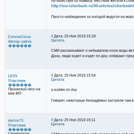
путешествуя по Кавказу. Местные жители к слов
http://mo-izberbash.ru/50-articles/izberbash
Просто наблюдения за погодой ведутся на мopc
#
Дата: 25 Ноя 2019 15:29
CorvusCorax
Цитата
Автор сайта
������
СМИ рассказывают о небывалом сгоне воды ветро
Дона, люди ходят и ездят по дну, собирают пре
#
Дата: 25 Ноя 2019 15:54
LESS
Цитата
Участник
������
Приокский лесс на
и ездят по дну
юге МО
Говорят, некоторые безнадёжно застряли там в
#
Дата: 25 Ноя 2019 16:11
doctor73
Цитата
Участник
������
Ставрополь