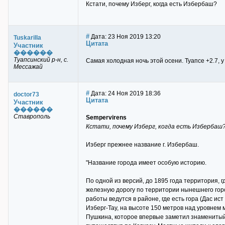
Кстати, почему Изберг, когда есть Избербаш?
#
Дата: 23 Ноя 2019 13:20
Tuskarilla
Цитата
Участник
������
Туапсинский р-н, с.
Самая холодная ночь этой осени. Туапсе +2.7, у
Мессажай
#
Дата: 24 Ноя 2019 18:36
doctor73
Цитата
Участник
������
Ставрополь
Sempervirens
Кстати, почему Изберг, когда есть Избербаш
Изберг прежнее название г. Избербаш.
"Название города имеет особую историю.
По одной из версий, до 1895 года территория,
железную дорогу по территории нынешнего город
работы ведутся в районе, где есть гора (Дас ис
Изберг-Тау, на высоте 150 метров над уровнем 
Пушкина, которое впервые заметил знаменитый