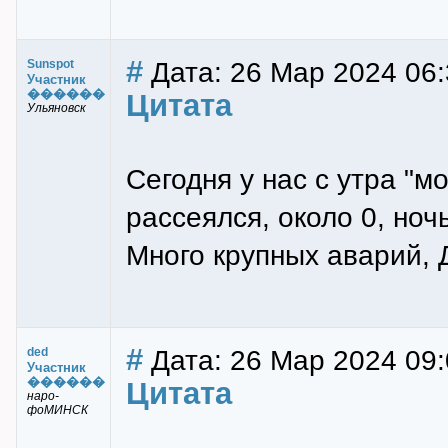
#
Дата: 26 Мар 2024 06:
Sunspot
Участник
������
Цитата
Ульяновск
Сегодня у нас с утра "м
рассеялся, около 0, ноч
Много крупных аварий, 
#
Дата: 26 Мар 2024 09:
ded
Участник
������
Цитата
наро-
фоМИНСК