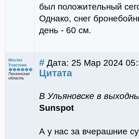
был положительный сего
Однако, снег бронебойн
день - 60 см.
#
Дата: 25 Мар 2024 05:
Mischel
Участник
������
Цитата
Пензенская
область
В Ульяновске в выходн
Sunspot
А у нас за вчерашние с