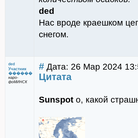
ded
Нас вроде краешком цеп
снегом.
#
Дата: 26 Мар 2024 13:
ded
Участник
������
Цитата
наро-
фоМИНСК
Sunspot
о, какой страш