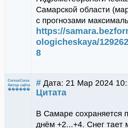
Самарской области (ма
с прогнозами максималь
https://samara.bezfo
ologicheskaya/129262
8
#
Дата: 21 Мар 2024 10:
CorvusCorax
Автор сайта
������
Цитата
В Самаре сохраняется пр
днём +2...+4. Снег тает