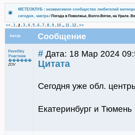
МЕТЕОКЛУБ : независимое сообщество любителей метеор
сегодня, завтра
/
Погода в Поволжье, Волго-Вятке, на Урале. В
<<
1
3
4
5
6
7
8
9
10
11
12
>>
.
.
2
.
.
.
.
.
.
.
.
...
.
.
Сообщение
Автор
#
Дата: 18 Мар 2024 09:
PavelSky
Участник
������
Цитата
ZOV
Сегодня уже обл. центр
Екатеринбург и Тюмень 