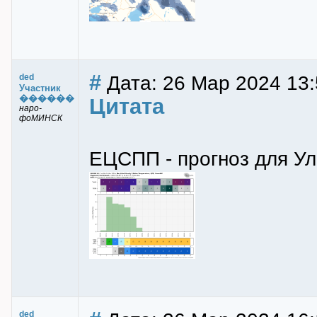
#
Дата: 26 Мар 2024 13:
ded
Участник
������
Цитата
наро-
фоМИНСК
ЕЦСПП - прогноз для Уль
ded