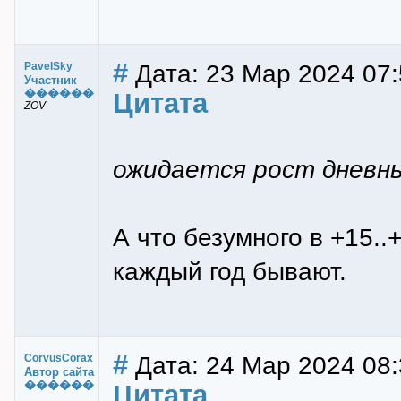
#
Дата: 23 Мар 2024 07:
PavelSky
Участник
������
Цитата
ZOV
ожидается рост дневны
А что безумного в +15..
каждый год бывают.
#
Дата: 24 Мар 2024 08:
CorvusCorax
Автор сайта
������
Цитата