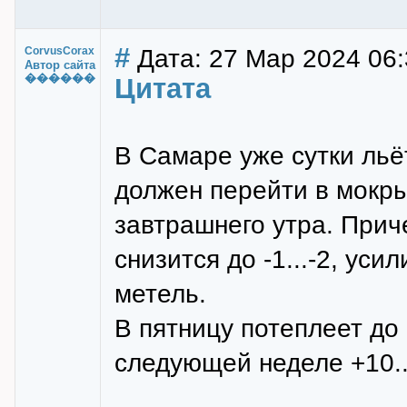
#
Дата: 27 Мар 2024 06:
CorvusCorax
Автор сайта
������
Цитата
В Самаре уже сутки льёт
должен перейти в мокры
завтрашнего утра. Прич
снизится до -1...-2, ус
метель.
В пятницу потеплеет до 
следующей неделе +10..