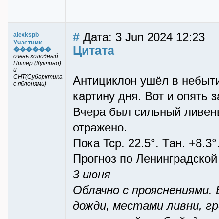
#
Дата: 3 Jun 2024 12:23
alexkspb
Участник
Цитата
������
очень холодный
Питер (Купчино)
и
СНТ(Субарктика
Антициклон ушёл в небыт
с яблонями)
картину дня. Вот и опять 
Вчера был сильный ливень
отражено.
Пока Tcp. 22.5°. Тан. +8.3
Прогноз по Ленинградской
3 июня
Облачно с прояснениями.
дожди, местами ливни, гр