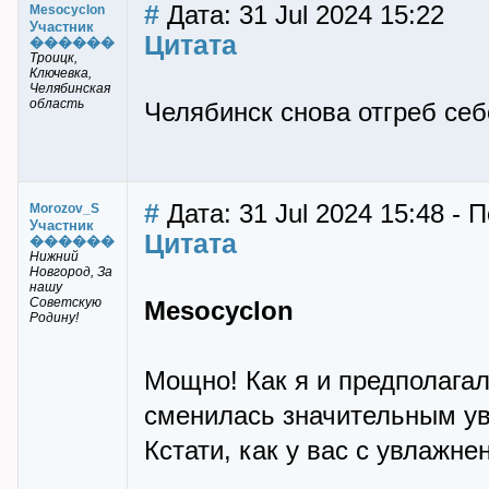
#
Дата: 31 Jul 2024 15:22
Mesocyclon
Участник
Цитата
������
Троицк,
Ключевка,
Челябинская
область
Челябинск снова отгреб се
#
Дата: 31 Jul 2024 15:48 -
Morozov_S
Участник
Цитата
������
Нижний
Новгород, За
нашу
Советскую
Mesocyclon
Родину!
Мощно! Как я и предполагал
сменилась значительным у
Кстати, как у вас с увлажн