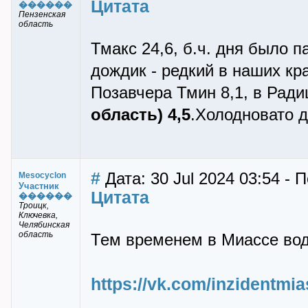
Цитата
������
Пензенская
область
Тмакс 24,6, б.ч. дня было 
дождик - редкий в наших кра
Позавчера Тмин 8,1, в Ради
область) 4,5
.Холодновато д
#
Дата: 30 Jul 2024 03:54 - 
Mesocyclon
Участник
Цитата
������
Троицк,
Ключевка,
Челябинская
область
Тем временем в Миассе вод
https://vk.com/inzidentmia