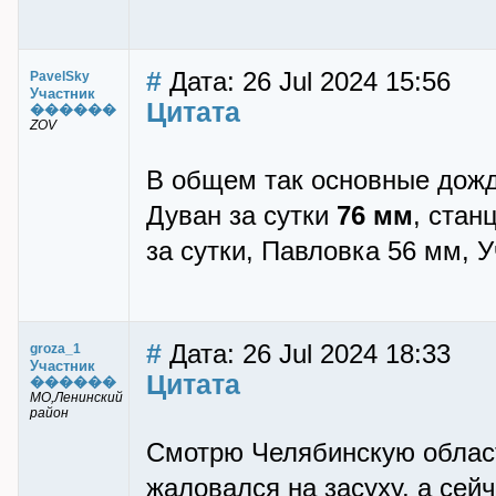
#
Дата: 26 Jul 2024 15:56
PavelSky
Участник
Цитата
������
ZOV
В общем так основные дожд
Дуван за сутки
76 мм
, стан
за сутки, Павловка 56 мм, 
#
Дата: 26 Jul 2024 18:33
groza_1
Участник
Цитата
������
МО,Ленинский
район
Смотрю Челябинскую област
жаловался на засуху, а сей