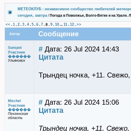
МЕТЕОКЛУБ : независимое сообщество любителей метеор
сегодня, завтра
/
Погода в Поволжье, Волго-Вятке и на Урале. 
<<
1
2
3
4
5
6
7
9
10
11
12
>>
.
.
.
.
.
.
.
.
8
.
.
...
.
.
Сообщение
Автор
#
Дата: 26 Jul 2024 14:43
Sunspot
Участник
Цитата
������
Ульяновск
Трындец ночка, +11. Свежо,
#
Дата: 26 Jul 2024 15:06
Mischel
Участник
Цитата
������
Пензенская
область
Трындец ночка, +11. Свежо