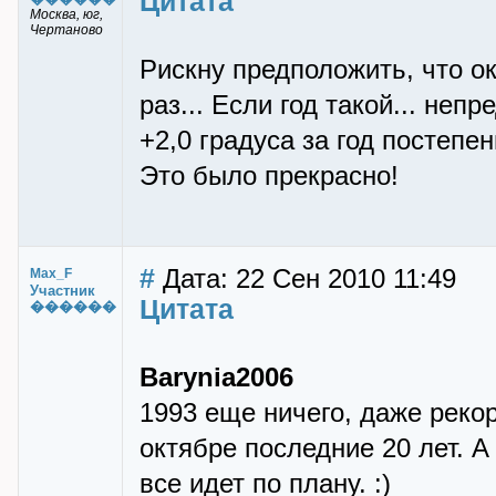
Цитата
Mocква, юг,
Чертаново
Рискну предположить, что о
раз... Если год такой... не
+2,0 градуса за год постепен
Это было прекрасно!
#
Дата: 22 Сен 2010 11:49
Max_F
Участник
Цитата
������
Barynia2006
1993 еще ничего, даже рекор
октябре последние 20 лет. А
все идет по плану. :)