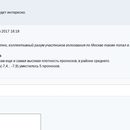
удет интересно.
 2017 18:18
но, коллективный разум участников голоования по Москве также попал в 
s
там еще и самая высокая плотность прогнозов, в районе среднего.
-7,4... -7,9) уместилось 5 прогнозов.