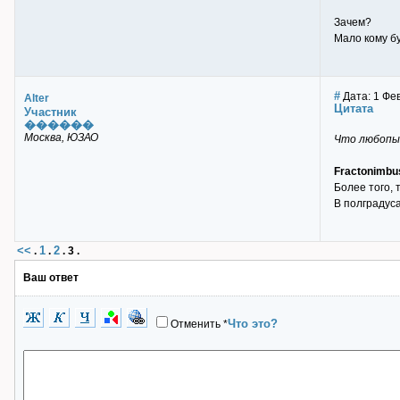
Зачем?
Мало кому б
#
Дата: 1 Фев
Alter
Цитата
Участник
������
Москва, ЮЗАО
Что любопыт
Fractonimbu
Более того, 
В полградуса(
<<
1
2
.
.
.
3
.
Ваш ответ
Что это?
Отменить
*