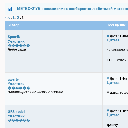
МЕТЕОКЛУБ : независимое сообщество любителей метеор
<<
1
2
.
.
.
3
.
Автор
Сообщение
#
Дата: 1 Фев
Sputnik
Цитата
Участник
������
Чебоксары
Поздравляем
ЕЕЕ....спаси
#
Дата: 1 Фев
qwerty
Цитата
Участник
������
Владимирская область, г.Киржач
А давайте д
#
Дата: 1 Фев
GFSmodel
Цитата
Участник
������
qwerty