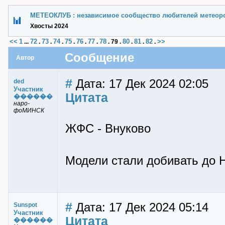
МЕТЕОКЛУБ : независимое сообщество любителей метеор
Хвосты 2024
<<
1
72
73
74
75
76
77
78
80
81
82
>>
...
.
.
.
.
.
.
.
79
.
.
.
.
Сообщение
Автор
#
Дата: 17 Дек 2024 02:05
ded
Участник
Цитата
������
наро-
фоМИНСК
ЖФС - Внуково
Модели стали добивать до Н
#
Дата: 17 Дек 2024 05:14
Sunspot
Участник
Цитата
������