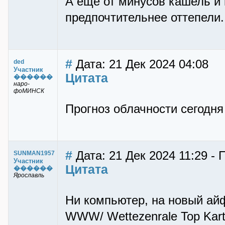
А ещё от минусов кашель и
предпочтительнее оттепели.
#
Дата: 21 Дек 2024 04:08
ded
Участник
Цитата
������
наро-
фоМИНСК
Прогноз облачности сегодня
#
Дата: 21 Дек 2024 11:29 
SUNMAN1957
Участник
Цитата
������
Ярославль
Ни компьютер, на новый айф
WWW/ Wettezenrale Top Kart