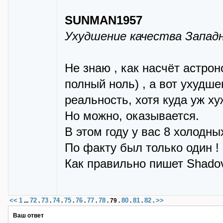
SUNMAN1957
Ухудшение качества Западн
Не знаю , как насчёт астрон
полный ноль) , а вот ухудше
реальность, хотя куда уж ху
Но можно, оказывается.
В этом году у вас 8 холодны
По факту был только один ! 
Как правильно пишет Shadov
<<
1
72
73
74
75
76
77
78
80
81
82
>>
...
.
.
.
.
.
.
.
79
.
.
.
.
Ваш ответ