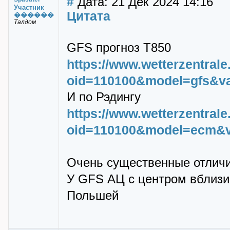
#
Дата: 21 Дек 2024 14:16
Участник
Цитата
������
Талдом
GFS прогноз T850
https://www.wetterzentra
oid=110100&model=gfs&v
И по Рэдингу
https://www.wetterzentra
oid=110100&model=ecm&
Очень существенные отличия
У GFS АЦ с центром вблизи 
Польшей