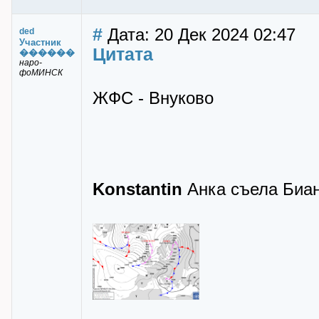
#
Дата: 20 Дек 2024 02:47
ded
Участник
Цитата
������
наро-
фоМИНСК
ЖФС - Внуково
Konstantin
Анка съела Биа