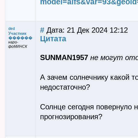
model=aifs&var=93&geoi
#
Дата: 21 Дек 2024 12:12
ded
Участник
Цитата
������
наро-
фоМИНСК
SUNMAN1957
не могут ото
А зачем солнечнику какой т
недостаточно?
Солнце сегодня повернуло н
прогнозирования?