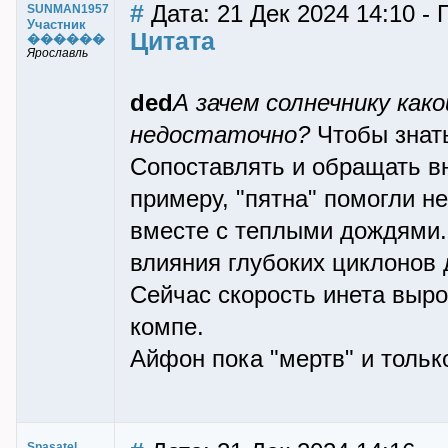
#
Дата: 21 Дек 2024 14:10 
SUNMAN1957
Участник
Цитата
������
Ярославль
ded
А зачем солнечнику как
недостаточно?
Чтобы знать
Сопоставлять и обращать вн
примеру, "пятна" помогли не
вместе с теплыми дождями. 
влияния глубоких циклонов 
Сейчас скорость инета вырос
компе.
Айфон пока "мертв" и тольк
Spasatel