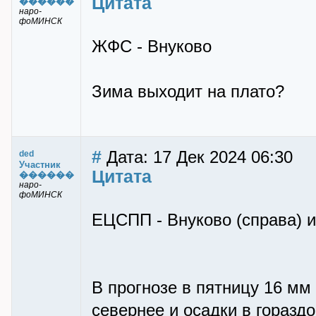
Цитата
������
наро-
фоМИНСК
ЖФС - Внуково
Зима выходит на плато?
#
Дата: 17 Дек 2024 06:30
ded
Участник
Цитата
������
наро-
фоМИНСК
ЕЦСПП - Внуково (справа) и
В прогнозе в пятницу 16 м
севернее и осадки в горазд