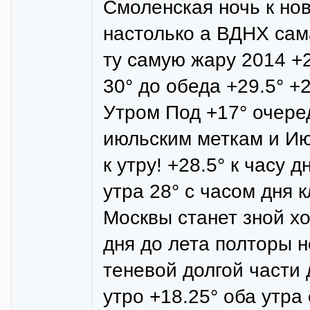
Смоленская ночь к но
настолько а ВДНХ сам
ту самую жару 2014 +
30° до обеда +29.5° +
Утром Под +17° очере
июльским меткам и Ию
к утру! +28.5° к часу 
утра 28° с часом дня 
Москвы станет зной х
дня до лета полторы н
теневой долгой части 
утро +18.25° оба утра