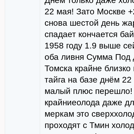
Днём только даже хол
22 мая! Зато Москве +
снова шестой день жар
спадает кончается бай
1958 году 1.9 выше се
оба ливня Сумма Под 
Томска крайне близко 
тайга на базе днём 22
малый плюс перешло! 
крайниеолода даже дл
меркам это сверххолод
проходят с Тмин холод