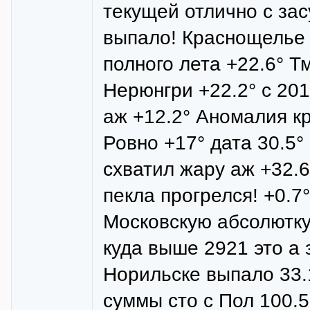
текущей отлично с зас
выпало! Краснощелье 
полного лета +22.6° Тм
Нерюнгри +22.2° с 201
аж +12.2° Аномалия к
Ровно +17° дата 30.5°
схватил жару аж +32.6
пекла прогрелся! +0.7
Московскую абсолютку
куда выше 2921 это а 
Норильске выпало 33.1
суммы сто с Пол 100.5