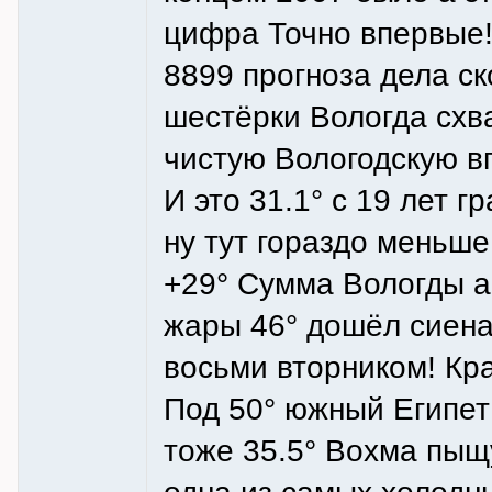
цифра Точно впервые!
8899 прогноза дела ск
шестёрки Вологда схв
чистую Вологодскую в
И это 31.1° с 19 лет 
ну тут гораздо меньше
+29° Сумма Вологды а
жары 46° дошёл сиена 
восьми вторником! Кр
Под 50° южный Египет
тоже 35.5° Вохма пыщу