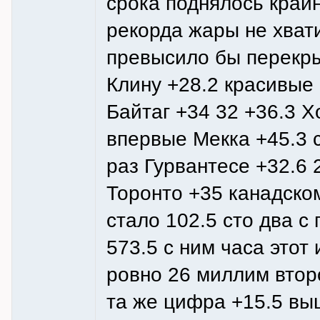
срока поднялось край
рекорда жары не хват
превысило бы перекры
Клину +28.2 красивые
Байтаг +34 32 +36.3 Х
впервые Мекка +45.3 с
раз Гурвантесе +32.6 
Торонто +35 канадско
стало 102.5 сто два 
573.5 с ним часа этот
ровно 26 миллим втор
та же цифра +15.5 вы