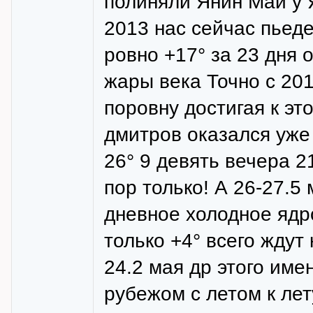
полиняли Янин Май у Я
2013 нас сейчас пьед
ровно +17° за 23 дня 
жары века Точно с 20
поровну достигая к эт
дмитров оказался уже
26° 9 девять вечера 2
пор только! А 26-27.5
дневное холодное ядр
только +4° всего ждут
24.2 мая др этого им
рубежом с летом к лет