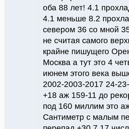
оба 88 лет! 4.1 прохл
4.1 меньше 8.2 прохла
севером 36 со мной 3
не считая самого вер
крайне пишущего Орен
Москва а тут это 4 ч
июнем этого века выш
2002-2003-2017 24-23
+18 аж 159-11 до реко
под 160 миллим это а
Сантиметр с малым пе
перепад +30.7 17 числ