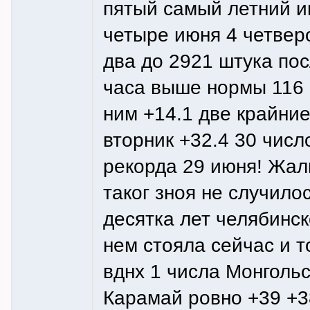
пятый самый летний и
четыре июня 4 четвер
два до 2921 штука пос
часа выше нормы 116 
ним +14.1 две крайни
вторник +32.4 30 числ
рекорда 29 июня! Жал
таког зноя не случил
десятка лет челябинс
нем стояла сейчас и 
вднх 1 числа Монголь
Карамай ровно +39 +3