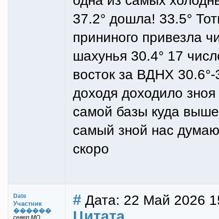
одна из самых холодн
37.2° дошла! 33.5° То
прининого привезла чи
шахунья 30.4° 17 числ
восток за ВДНХ 30.6°-
доходя доходило зноя
самой базы куда выше
самый зной нас думаю
скоро
#
Дата: 22 Май 2026 1
Date
Участник
������
Цитата
север МО