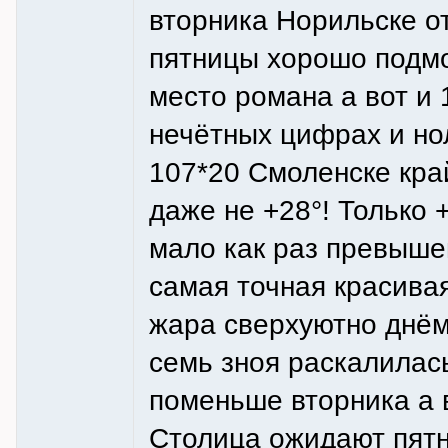
вторника Норильске о
пятницы хорошо подмо
место романа а вот и 
нечётных цифрах и но
107*20 Смоленске кра
даже не +28°! Только 
мало как раз превышен
самая точная красивая
жара сверхуютно днём
семь зноя раскалилас
поменьше вторника а в
Столица ожидают пятн