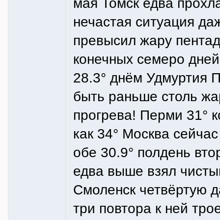
мая Томск едва прохл
нечастая ситуация да
превысил жару пентад
конечных семеро дней
28.3° днём Удмуртия 
быть раньше столь ж
прогрева! Перми 31° к
как 34° Москва сейчас
обе 30.9° полдень вто
едва выше взял чисты
Смоленск четвёртую д
три повтора к ней тро