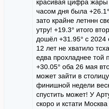
красивая цифра жары +
часом дня была +26.1
зато крайне летннн св
утру! +19.3° итого вт
дошёл +31.95° с 2024 
12 лет не хватило тсх
едва прохладнее той п
+30.05° оба 26 мая вт
может зайти в столиц
финишной недели весн
спустить может! У Ар
скоро и кстати Москва