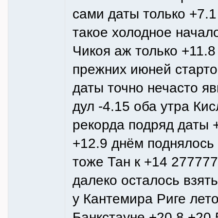
сами даты только +7.1
такое холодное начал
Чикоя аж только +11.8
прежних июней старто
даты точно нечасто я
дул -4.15 оба утра Ки
рекорда подряд даты +
+12.9 днём поднялось 
тоже Тан к +14 27777
далеко осталось взять
у Кантемира Риге лето
Банкстауне +20.8 +20.