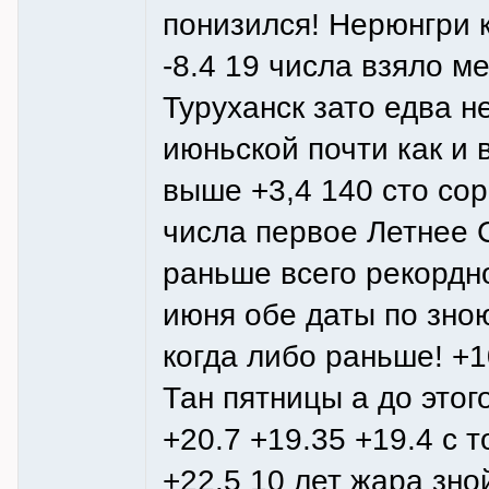
понизился! Нерюнгри 
-8.4 19 числа взяло 
Туруханск зато едва н
июньской почти как и 
выше +3,4 140 сто сор
числа первое Летнее 
раньше всего рекордн
июня обе даты по зно
когда либо раньше! +1
Тан пятницы а до это
+20.7 +19.35 +19.4 с 
+22.5 10 лет жара зно