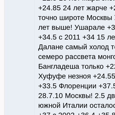
+24.85 24 лет жарче 
точно широте Москвы У
лет выше! Ушарале +3
+34.5 с 2011 +34 15 л
Далане самый холод то
семеро рассвета монг
Бангладеша только +2
Хуфуфе незноя +24.55 
+33.5 Флоренции +37.5
28.7.10 Москвы! 2.5 д
южной Италии осталось