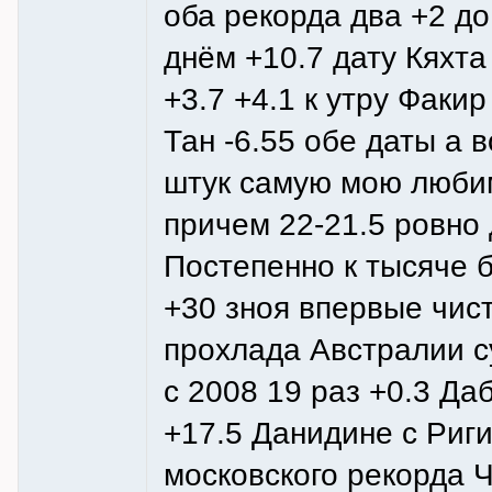
оба рекорда два +2 д
днём +10.7 дату Кяхта
+3.7 +4.1 к утру Факи
Тан -6.55 обе даты а 
штук самую мою люби
причем 22-21.5 ровно 
Постепенно к тысяче 
+30 зноя впервые чист
прохлада Австралии с
с 2008 19 раз +0.3 Да
+17.5 Данидине с Риги
московского рекорда 