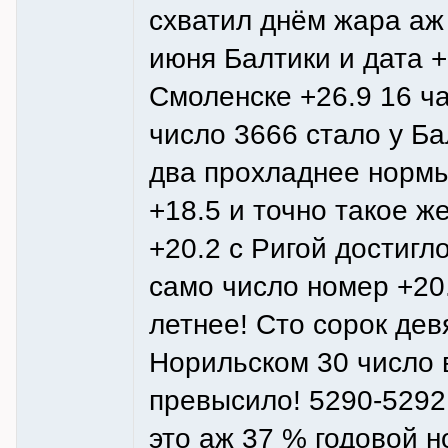
схватил днём жара аж
июня Балтики и дата +
Смоленске +26.9 16 ча
число 3666 стало у Б
два прохладнее нормы 
+18.5 и точно такое ж
+20.2 с Ригой достигл
само число номер +20
летнее! Сто сорок дев
Норильском 30 число 
превысило! 5290-5292
это аж 37 % годовой н