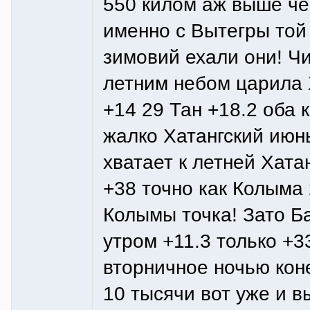
550 килом аж выше че
именно с Вытегры той
зимовий ехали они! 
летним небом царила Х
+14 29 Тан +18.2 оба 
жалко Хатангский июн
хватает к летней Хата
+38 точно как Колыма 
Колымы точка! Зато Б
утром +11.3 только +3
вторничное ночью кон
10 тысячи вот уже и в