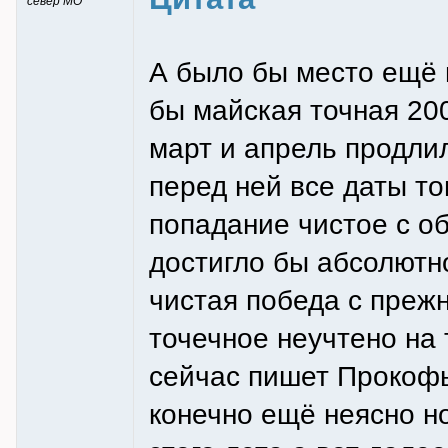
север МО
А было бы место ещё 
бы майская точная 20
март и апрель продлил
перед ней все даты т
попадание чистое с о
достигло бы абсолютн
чистая победа с преж
точечное неучтено на
сейчас пишет Прокофь
конечно ещё неясно но