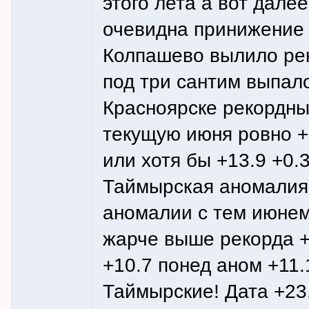
этого лета а вот дале
очевидна принижение 
Колпашево вылило рек
под три сантим выпал
Красноярске рекордны
текущую июня ровно +
или хотя бы +13.9 +0.3
Таймырская аномалия 
аномалии с тем июнем!
жарче выше рекорда +
+10.7 понед аном +11.
Таймырские! Дата +23.