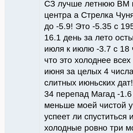
СЗ лучше летнюю ВМ п
центра а Стрелка Чун
до -5.9! Это -5.35 с 1
16.1 день за лето осты
июля к июлю -3.7 с 1
что это холоднее всех
июня за целых 4 числ
слитных июньских дат!
34 перепад Магад -1.6
меньше моей чистой у
успеет ли спуститься
холодные ровно три мо