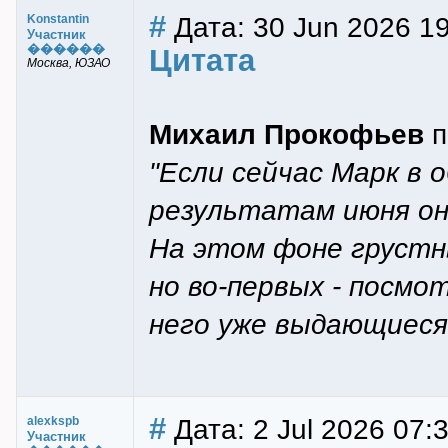
#
Дата: 30 Jun 2026 1
Konstantin
Участник
������
Цитата
Москва, ЮЗАО
Михаил Прокофьев
п
"Если сейчас Марк в 
результатам июня он
На этом фоне грустн
но во-первых - посмот
него уже выдающиеся
#
Дата: 2 Jul 2026 07:
alexkspb
Участник