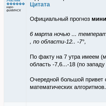
Участник
Цитата
������
наро-
фоМИНСК
Официальный прогноз
мин
6 марта ночью ... температу
, по области-12.. -7°,
По факту на 7 утра имеем (
область -7,6...-18 (по запад
Очередной большой привет 
математических алгоритмов.