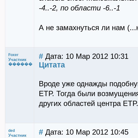
-4..-2, по области -6..-1
А не замахнуться ли нам (..
#
Дата: 10 Мар 2012 10:31
Foxer
Участник
Цитата
������
Вроде уже однажды подобну
ЕТР. Тогда были возмущения
других областей центра ЕТР
#
Дата: 10 Мар 2012 10:45
ded
Участник