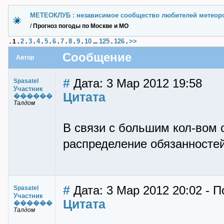
МЕТЕОКЛУБ : независимое сообщество любителей метеор
/
Прогноз погоды по Москве и МО
2
3
4
5
6
7
8
9
10
125
126
>>
.
1
.
.
.
.
.
.
.
.
.
...
.
.
Сообщение
Автор
#
Дата: 3 Мар 2012 19:58
Spasatel
Участник
Цитата
������
Талдом
В связи с большим кол-вом 
распределение обязанностей 
#
Дата: 3 Мар 2012 20:02 - П
Spasatel
Участник
Цитата
������
Талдом