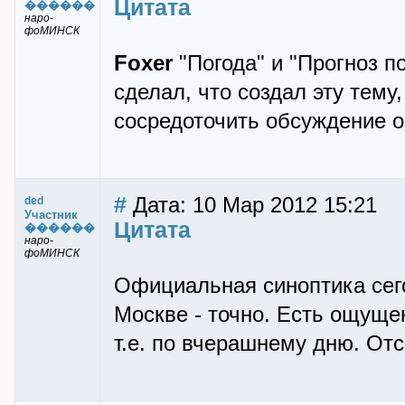
Цитата
������
наро-
фоМИНСК
Foxer
"Погода" и "Прогноз п
сделал, что создал эту тему,
сосредоточить обсуждение о
#
Дата: 10 Мар 2012 15:21
ded
Участник
Цитата
������
наро-
фоМИНСК
Официальная синоптика сего
Москве - точно. Есть ощущен
т.е. по вчерашнему дню. От