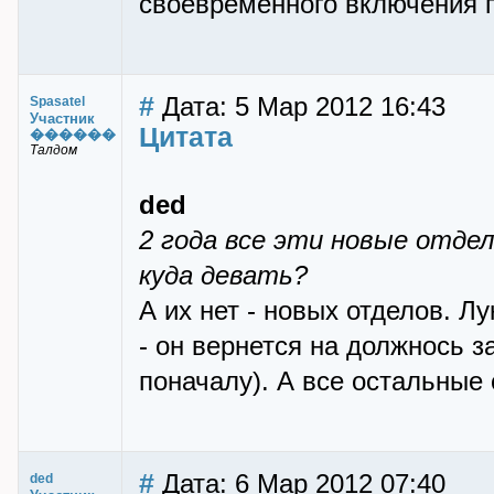
своевременного включения п
#
Дата: 5 Мар 2012 16:43
Spasatel
Участник
Цитата
������
Талдом
ded
2 года все эти новые отд
куда девать?
А их нет - новых отделов. Л
- он вернется на должнось 
поначалу). А все остальные 
#
Дата: 6 Мар 2012 07:40
ded