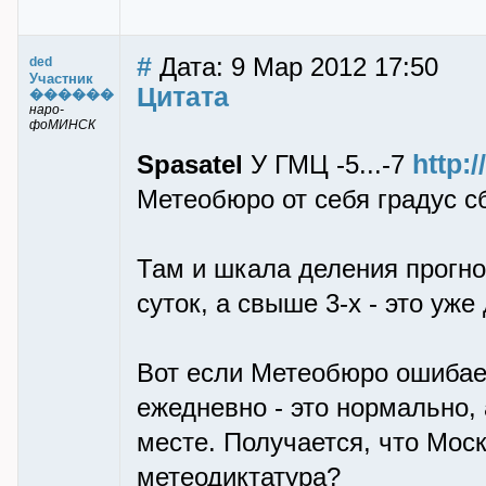
#
Дата: 9 Мар 2012 17:50
ded
Участник
Цитата
������
наро-
фоМИНСК
http:
Spasatel
У ГМЦ -5...-7
Метеобюро от себя градус с
Там и шкала деления прогноз
суток, а свыше 3-х - это уж
Вот если Метеобюро ошибает
ежедневно - это нормально, 
месте. Получается, что Мос
метеодиктатура?