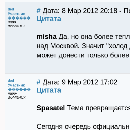
#
Дата: 8 Мар 2012 20:18 - П
ded
Участник
Цитата
������
наро-
фоМИНСК
misha
Да, но она более тепл
над Москвой. Значит "холод
может донести только более
#
Дата: 9 Мар 2012 17:02
ded
Участник
Цитата
������
наро-
фоМИНСК
Spasatel
Тема превращается
Сегодня очередь официально