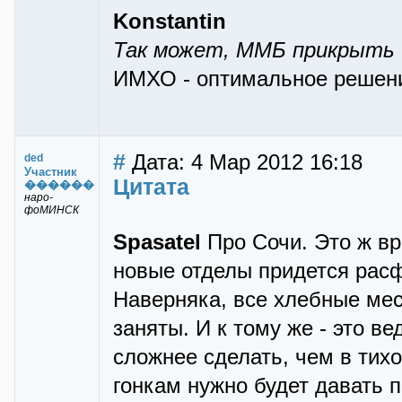
Konstantin
Так может, ММБ прикрыть 
ИМХО - оптимальное решени
#
Дата: 4 Мар 2012 16:18
ded
Участник
Цитата
������
наро-
фоМИНСК
Spasatel
Про Сочи. Это ж вр
новые отделы придется рас
Наверняка, все хлебные мес
заняты. И к тому же - это в
сложнее сделать, чем в тих
гонкам нужно будет давать п