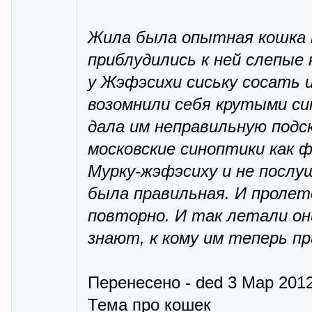
Жила была опытная кошка 
приблудились к ней слепые
у Жэфэсихи сиську сосать и
возомнили себя крутыми си
дала им неправильную подс
московские синоптики как 
Мурку-жэфэсиху и не послуш
была правильная. И пролет
повторно. И так летали он
знают, к кому им теперь п
Перенесeно - ded 3 Мар 2012
Тема про кошек