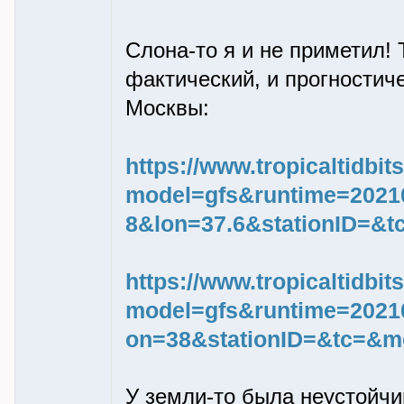
Слона-то я и не приметил!
фактический, и прогностич
Москвы:
https://www.tropicaltidbi
model=gfs&runtime=2021
8&lon=37.6&stationID=&
https://www.tropicaltidbi
model=gfs&runtime=2021
on=38&stationID=&tc=&m
У земли-то была неустойчи