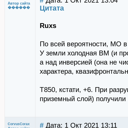
#
Дата: 1 Окт 2021 13:04
Автор сайта
Цитата
������
Ruxs
По всей вероятности, МО 
У земли холодная ВМ (и пр
а над инверсией (она не ч
характера, квазифронтальн
Т850, кстати, +6. При раз
приземный слой) получили б
#
Дата: 1 Окт 2021 13:11
CorvusCorax