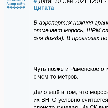
#
Дата: 30 Сен 2021 12:01 
CorvusCorax
Автор сайта
Цитата
������
В аэропортах нижняя грани
отмечает морось, ШРМ сл
для дождя). В прогнозах п
Чуть позже и Раменское о
с чем-то метров.
Дело ещё в том, что морос
их ВНГО условно считается
слоисто-кучевая. Из СК вы