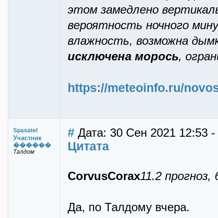
этом замедлено вертикаль
вероятность ночного мин
влажность, возможна дым
исключена морось
, огра
https://meteoinfo.ru/novos
#
Дата: 30 Сен 2021 12:53 -
Spasatel
Участник
Цитата
������
Талдом
CorvusCorax
11.2 прогноз,
Да, по Талдому вчера.