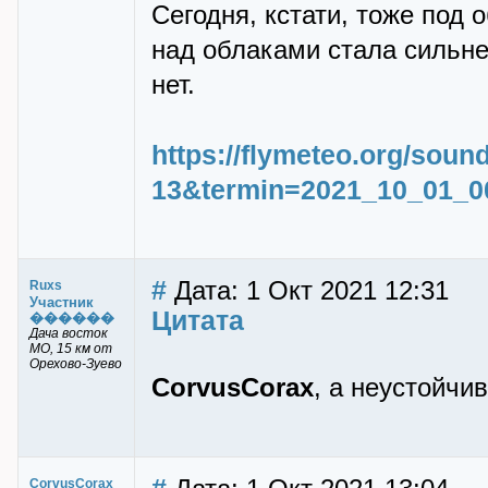
Сегодня, кстати, тоже под 
над облаками стала сильн
нет.
https://flymeteo.org/sou
13&termin=2021_10_01_0
#
Дата: 1 Окт 2021 12:31
Ruxs
Участник
Цитата
������
Дача восток
МО, 15 км от
Орехово-Зуево
CorvusCorax
, а неустойчи
CorvusCorax