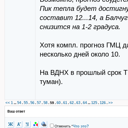
Пик тепла будет достигну
составит 12...14, а Балчу
снизится на 1-2 градуса.
Хотя компл. прогноз ГМЦ да
несколько дней около 10.
На ВДНХ в прошлый срок Т 
туман).
<<
1
54
55
56
57
58
60
61
62
63
64
125
126
>>
...
.
.
.
.
.
59
.
.
.
.
.
...
.
.
Ваш ответ
Что это?
Отменить
*