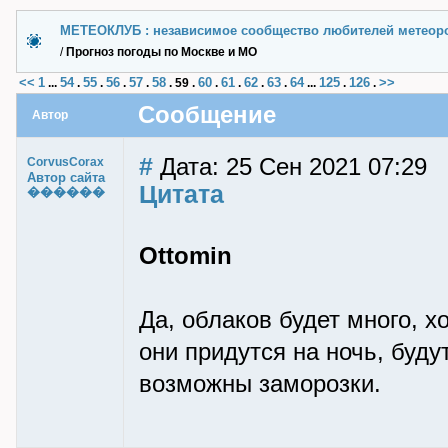
МЕТЕОКЛУБ : независимое сообщество любителей метеор
/
Прогноз погоды по Москве и МО
<<
1
54
55
56
57
58
60
61
62
63
64
125
126
>>
...
.
.
.
.
.
59
.
.
.
.
.
...
.
.
Сообщение
Автор
#
Дата: 25 Сен 2021 07:29
CorvusCorax
Автор сайта
Цитата
������
Ottomin
Да, облаков будет много, 
они придутся на ночь, буд
возможны заморозки.