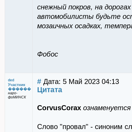
снежный покров, на дорогах
автомобилисты будьте ост
мозаичных осадках, темпе
Фобос
#
Дата: 5 Май 2023 04:13
ded
Участник
Цитата
������
наро-
фоМИНСК
CorvusCorax
ознаменуется 
Слово "провал" - синоним сл