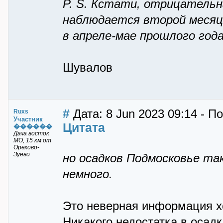
P. S. Кстати, отрицатель
наблюдается второй месяц 
в апреле-мае прошлого год
Шувалов
#
Дата: 8 Jun 2023 09:14 - П
Ruxs
Участник
Цитата
������
Дача восток
МО, 15 км от
Орехово-
Зуево
но осадков Подмосковье так
немного.
Это неверная информация хо
Никакого недостатка в осад