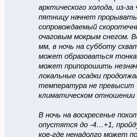
арктического холода, из-за
пятницу начнет прорыват
сопровождаемый скоротечны
очаговым мокрым снегом. Вс
мм, в ночь на субботу схва
может образоваться тонкая
может припорошить незнач
локальные осадки продолжа
температура не превысит 
климатическом отношении н
В ночь на воскресенье пох
опустятся до -4…+1, пройд
кое-где ненадолго может п