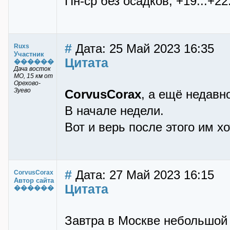
Пн-ср без осадков, +19...+22
#
Дата: 25 Май 2023 16:35
Ruxs
Участник
Цитата
������
Дача восток
МО, 15 км от
Орехово-
Зуево
CorvusCorax
, а ещё недавн
В начале недели.
Вот и верь после этого им хо
#
Дата: 27 Май 2023 16:15
CorvusCorax
Автор сайта
Цитата
������
Завтра в Москве небольшой д