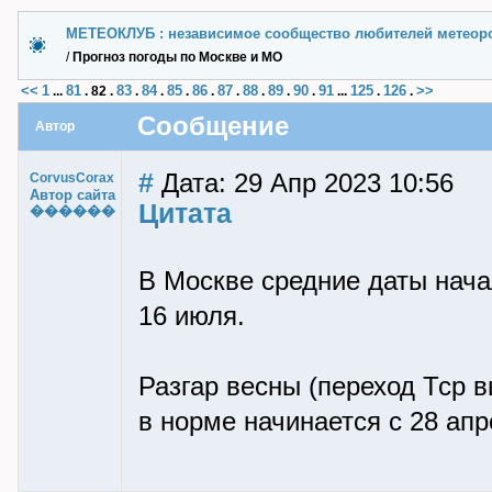
МЕТЕОКЛУБ : независимое сообщество любителей метеор
/
Прогноз погоды по Москве и МО
<<
1
81
83
84
85
86
87
88
89
90
91
125
126
>>
...
.
82
.
.
.
.
.
.
.
.
.
...
.
.
Сообщение
Автор
#
Дата: 29 Апр 2023 10:56
CorvusCorax
Автор сайта
Цитата
������
В Москве средние даты нача
16 июля.
Разгар весны (переход Тср 
в норме начинается с 28 апре