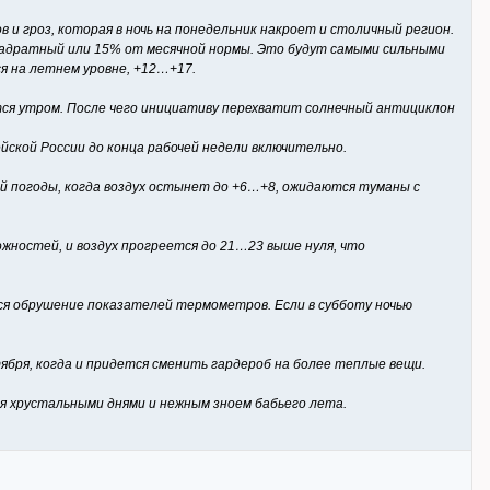
и гроз, которая в ночь на понедельник накроет и столичный регион.
квадратный или 15% от месячной нормы. Это будут самыми сильными
я на летнем уровне, +12…+17.
ся утром. После чего инициативу перехватит солнечный антициклон
ской России до конца рабочей недели включительно.
вой погоды, когда воздух остынет до +6…+8, ожидаются туманы с
ожностей, и воздух прогреется до 21…23 выше нуля, что
ся обрушение показателей термометров. Если в субботу ночью
бря, когда и придется сменить гардероб на более теплые вещи.
ся хрустальными днями и нежным зноем бабьего лета.