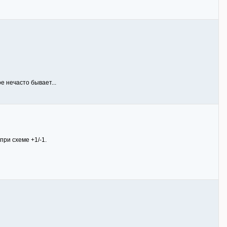
 нечасто бывает...
при схеме +1/-1.