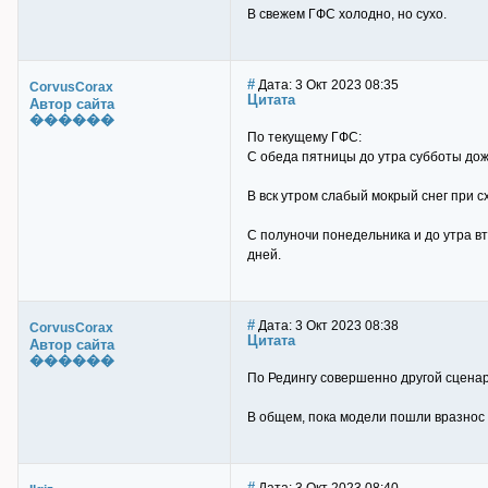
В свежем ГФС холодно, но сухо.
#
Дата: 3 Окт 2023 08:35
CorvusCorax
Цитата
Автор сайта
������
По текущему ГФС:
С обеда пятницы до утра субботы дождь
В вск утром слабый мокрый снег при сх
С полуночи понедельника и до утра вт
дней.
#
Дата: 3 Окт 2023 08:38
CorvusCorax
Цитата
Автор сайта
������
По Редингу совершенно другой сценарий
В общем, пока модели пошли вразнос 
#