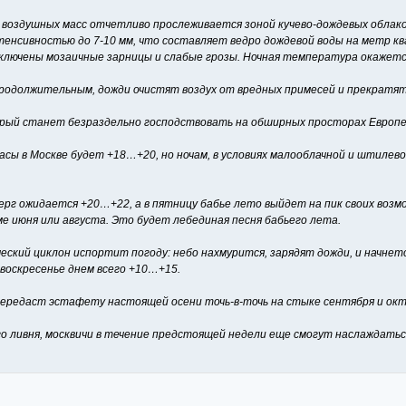
воздушных масс отчетливо прослеживается зоной кучево-дождевых облаков 
тенсивностью до 7-10 мм, что составляет ведро дождевой воды на метр 
сключены мозаичные зарницы и слабые грозы. Ночная температура окажетс
родолжительным, дожди очистят воздух от вредных примесей и прекратят
орый станет безраздельно господствовать на обширных просторах Европей
часы в Москве будет +18…+20, но ночам, в условиях малооблачной и штиле
верг ожидается +20…+22, а в пятницу бабье лето выйдет на пик своих возм
 июня или августа. Это будет лебединая песня бабьего лета.
ский циклон испортит погоду: небо нахмурится, зарядят дожди, и начнет
воскресенье днем всего +10…+15.
ередаст эстафету настоящей осени точь-в-точь на стыке сентября и октя
ого ливня, москвичи в течение предстоящей недели еще смогут наслаждать