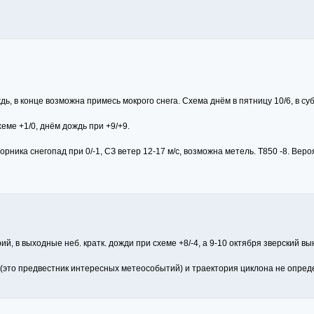
, в конце возможна примесь мокрого снега. Схема днём в пятницу 10/6, в суббо
еме +1/0, днём дождь при +9/+9.
орника снегопад при 0/-1, СЗ ветер 12-17 м/с, возможна метель. Т850 -8. Ве
, в выходные неб. кратк. дожди при схеме +8/-4, а 9-10 октября зверский вын
(это предвестник интересных метеособытий) и траектория циклона не опред