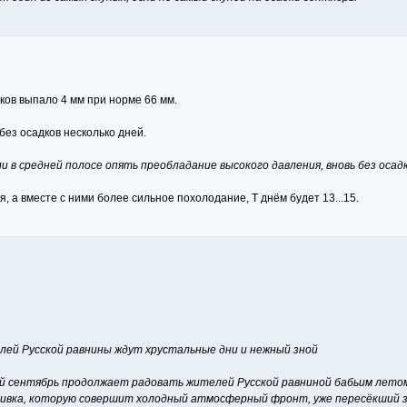
дков выпало 4 мм при норме 66 мм.
без осадков несколько дней.
и в средней полосе опять преобладание высокого давления, вновь без осадк
 а вместе с ними более сильное похолодание, Т днём будет 13...15.
лей Русской равнины ждут хрустальные дни и нежный зной
 сентябрь продолжает радовать жителей Русской равниной бабьим летом,
ивка, которую совершит холодный атмосферный фронт, уже пересёкший з