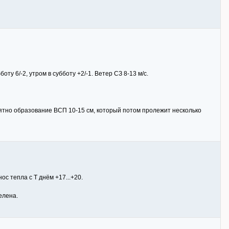
ту 6/-2, утром в субботу +2/-1. Ветер СЗ 8-13 м/с.
роятно образование ВСП 10-15 см, который потом пролежит несколько
ос тепла с Т днём +17...+20.
елена.