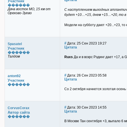
Участник
������
Дача восток МО, 15 км от
С наступлением выходных атлантиче
Орехово-Зуево
будет +10…+15, днем +15…+20, то в 
Модели на субботу дают +20...+23, то
#
Дата: 25 Сен 2023 19:27
Spasatel
Цитата
Участник
������
Талдом
Ruxs
Да и в вскрс Рэдинг дает +17, а 
#
Дата: 26 Сен 2023 05:58
anton92
Цитата
Участник
������
Со 2 октября начнется золотая осень
#
Дата: 30 Сен 2023 14:55
CorvusCorax
Цитата
Автор сайта
������
В Москве Тан сентября +3, выпало 6 м