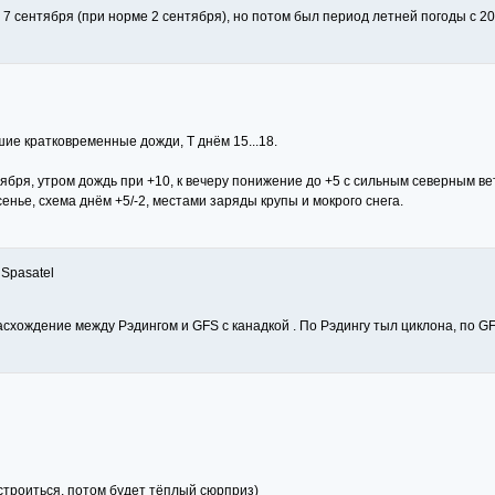
 7 сентября (при норме 2 сентября), но потом был период летней погоды с 20
ие кратковременные дожди, Т днём 15...18.
ября, утром дождь при +10, к вечеру понижение до +5 с сильным северным ве
енье, схема днём +5/-2, местами заряды крупы и мокрого снега.
 Spasatel
асхождение между Рэдингом и GFS c канадкой . По Рэдингу тыл циклона, по G
строиться, потом будет тёплый сюрприз)