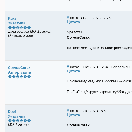
#
Дата: 30 Сен 2023 17:26
Ruxs
Цитата
Участник
������
Дача восток МО, 15 км от
Spasatel
Орехово-Зуево
CorvusCorax
Да, покамест удивительное расхожде
#
Дата: 1 Окт 2023 15:34 - Поправил: 
CorvusCorax
Цитата
Автор сайта
������
По свежему Редингу в Москве 6-9 октяб
По ГФС ещё круче: утром в субботу дож
#
Дата: 1 Окт 2023 16:51
Doof
Цитата
Участник
������
МО. Тучково
CorvusCorax