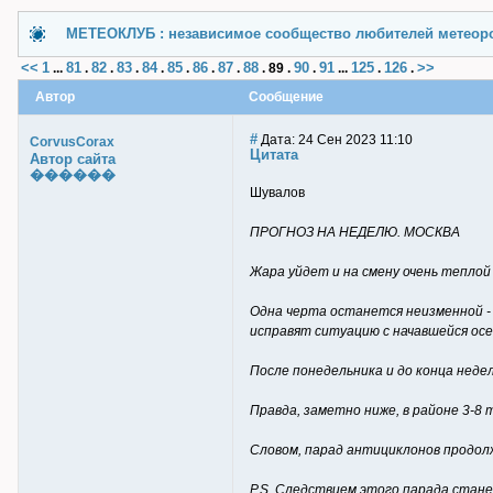
МЕТЕОКЛУБ : независимое сообщество любителей метеор
<<
1
81
82
83
84
85
86
87
88
90
91
125
126
>>
...
.
.
.
.
.
.
.
.
89
.
.
...
.
.
Автор
Сообщение
#
Дата: 24 Сен 2023 11:10
CorvusCorax
Цитата
Автор сайта
������
Шувалов
ПРОГНОЗ НА НЕДЕЛЮ. МОСКВА
Жара уйдет и на смену очень теплой
Одна черта останется неизменной - 
исправят ситуацию с начавшейся осе
После понедельника и до конца недел
Правда, заметно ниже, в районе 3-
Словом, парад антициклонов продолж
P.S. Следствием этого парада станет