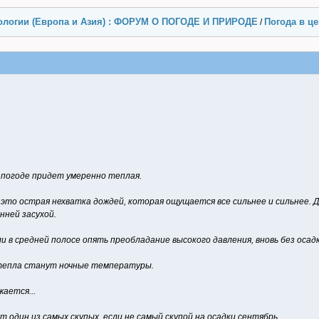
ологии (Европа и Азия) : ФОРУМ О ПОГОДЕ И ПРИРОДЕ
Погода в ц
/
 погоде придет умеренно теплая.
это острая нехватка дождей, которая ощущается все сильнее и сильнее. Д
нней засухой.
и в средней полосе опять преобладание высокого давления, вновь без осадк
8 тепла станут ночные температуры.
ается...
 один из самых скупых, если не самый скупой на осадки сентябрь.