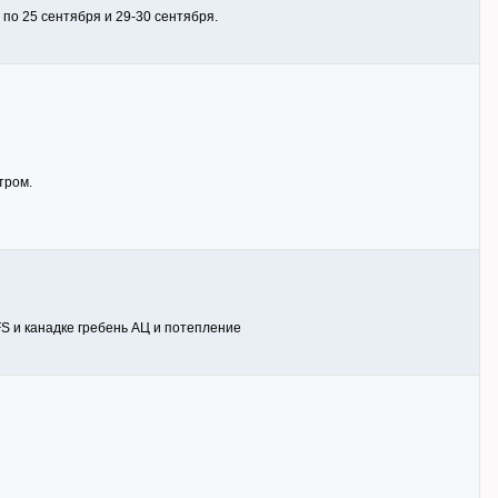
 по 25 сентября и 29-30 сентября.
тром.
FS и канадке гребень АЦ и потепление