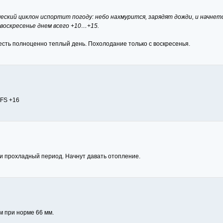
ский циклон испортит погоду: небо нахмурится, зарядят дожди, и начнет
воскресенье днем всего +10…+15.
 есть полноценно теплый день. Похолодание только с воскресенья.
GFS +16
 и прохладный период. Начнут давать отопление.
м при норме 66 мм.