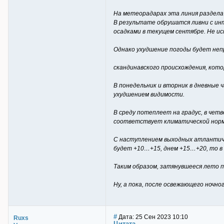
На метеорадарах эта линия раздела 
В результате обрушатся ливни с ин
осадками в текущем сентябре. Не и
Однако ухудшение погоды будет неп
скандинавского происхождения, кот
В понедельник и вторник в дневные 
ухудшением видимости.
В среду потеплеет на градус, в чет
соответствует климатической норме
С наступлением выходных атлантиче
будет +10…+15, днем +15…+20, то в 
Таким образом, затянувшееся лето п
Ну, а пока, после освежающего ночн
#
Дата: 25 Сен 2023 10:10
Ruxs
Цитата