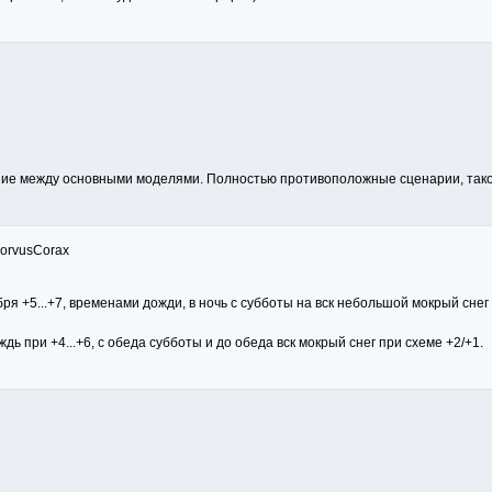
ние между основными моделями. Полностью противоположные сценарии, такое
CorvusCorax
ря +5...+7, временами дожди, в ночь с субботы на вск небольшой мокрый снег 
дь при +4...+6, с обеда субботы и до обеда вск мокрый снег при схеме +2/+1.