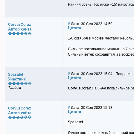
Ранняя осень (Тср ниже +15) началась
#
Дата: 30 Сен 2023 14:59
CorvusCorax
Цитата
Автор сайта
������
1-6 октября в Москве местами небольш
Сильное похолодание маячит на 7 окт
Сильный ветер сохранится и в воскрес
#
Дата: 30 Сен 2023 15:04 - Поправил:
Spasatel
Цитата
Участник
������
Талдом
CorvusCorax
На 8-9-е пока сильное р
#
Дата: 30 Сен 2023 15:13
CorvusCorax
Цитата
Автор сайта
������
Spasatel
Лучше пока на холодный сценарий на