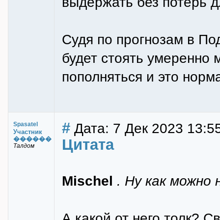
выдержать без потерь д
Судя по прогнозам в П
будет стоять умеренно 
пополняться и это норма
#
Дата: 7 Дек 2023 13:5
Spasatel
Участник
������
Цитата
Талдом
Mischel
. Ну как можно
А какой от него толк? Св