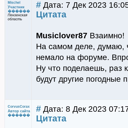
#
Дата: 7 Дек 2023 16:05
Mischel
Участник
������
Цитата
Пензенская
область
Musiclover87
Взаимно!
На самом деле, думаю, 
немало на форуме. Впро
Ну что поделаешь, раз 
будут другие погодные 
#
Дата: 8 Дек 2023 07:1
CorvusCorax
Автор сайта
������
Цитата