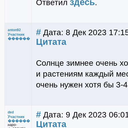
здесь
Ответил
.
#
Дата: 8 Дек 2023 17:1
anton92
Участник
������
Цитата
Солнце зимнее очень х
и растениям каждый мес
очень нужен хотя бы 3-4
#
Дата: 9 Дек 2023 06:0
ded
Участник
������
Цитата
наро-