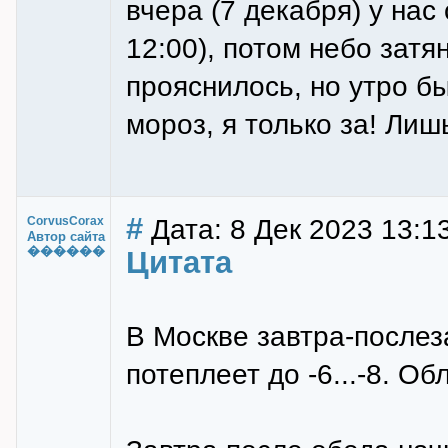
вчера (7 декабря) у нас
12:00), потом небо затя
прояснилось, но утро б
мороз, я только за! Лиш
#
Дата: 8 Дек 2023 13:1
CorvusCorax
Автор сайта
������
Цитата
В Москве завтра-послеза
потеплеет до -6...-8. Об