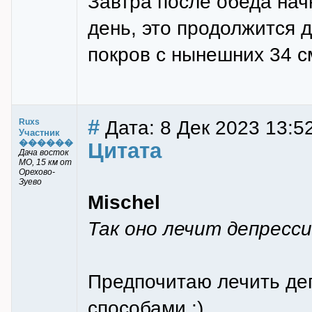
Завтра после обеда начн
день, это продолжится д
покров с нынешних 34 с
#
Дата: 8 Дек 2023 13:5
Ruxs
Участник
������
Цитата
Дача восток
МО, 15 км от
Орехово-
Зуево
Mischel
Так оно лечит депресс
Предпочитаю лечить де
способами :)