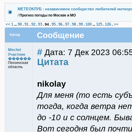
МЕТЕОКЛУБ : независимое сообщество любителей метеор
/
Прогноз погоды по Москве и МО
<<
1
90
91
92
93
95
96
97
98
99
100
125
126
>>
...
.
.
.
.
94
.
.
.
.
.
.
...
.
.
Сообщение
Автор
#
Дата: 7 Дек 2023 06:55
Mischel
Участник
������
Цитата
Пензенская
область
nikolay
Для меня (то есть суб
тогда, когда ветра не
до -10 и с солнцем. Быв
Вот сегодня был почти 