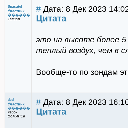
#
Дата: 8 Дек 2023 14:0
Spasatel
Участник
������
Цитата
Талдом
это на высоте более 5
теплый воздух, чем в сл
Вообще-то по зондам это
#
Дата: 8 Дек 2023 16:1
ded
Участник
������
Цитата
наро-
фоМИНСК