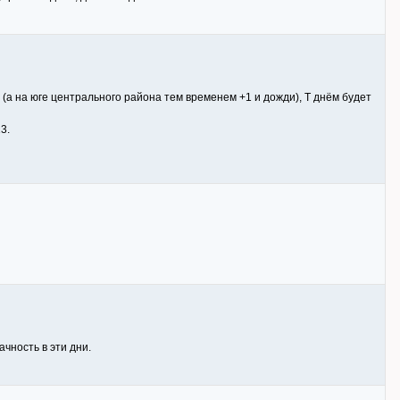
 (а на юге центрального района тем временем +1 и дожди), Т днём будет
3.
чность в эти дни.