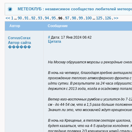
МЕТЕОКЛУБ : независимое сообщество любителей метеор
<<
1
90
91
92
93
94
95
97
98
99
100
125
126
>>
...
.
.
.
.
.
.
96
.
.
.
.
...
.
.
Автор
Сообщение
#
Дата: 17 Янв 2024 06:42
CorvusCorax
Цитата
Автор сайта
������
На Москву обрушатся морозы и рекордные сне
В ночь на четверг, благодаря гребню антициклон
прохождение теплого атмосферного фронта с за
идти сутки. В результате за 24 часа обрушитс
держится с 2013 года, когда в осадкомер попало
Ветер юго-восточных румбов и усилится до 7-1
см - до 44-54 см, что в 1,5 раза больше полож
Значит ли это, что москвичей ждут крещенские
В ночь на Крещенье, в теплом секторе циклона
будет казаться, что на 4-5 градусов холоднее
последние полвека 2/3 крещенских ночей стал