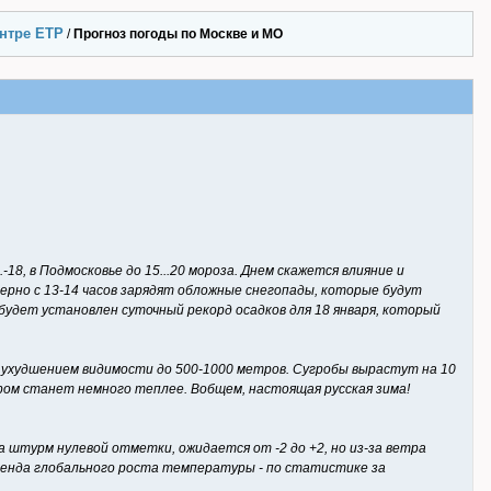
ентре ЕТР
/
Прогноз погоды по Москве и МО
18, в Подмосковье до 15...20 мороза. Днем скажется влияние и
ерно с 13-14 часов зарядят обложные снегопады, которые будут
 будет установлен суточный рекорд осадков для 18 января, который
с ухудшением видимости до 500-1000 метров. Сугробы вырастут на 10
ечером станет немного теплее. Вобщем, настоящая русская зима!
а штурм нулевой отметки, ожидается от -2 до +2, но из-за ветра
тренда глобального роста температуры - по статистике за