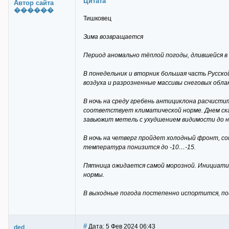
Цитата
Автор сайта
������
Тишковец
Зима возвращается
Период аномально тёплой погоды, длившейся в
В понедельник и вторник большая часть Русск
воздуха и разрозненные массивы снеговых обла
В ночь на среду гребень антициклона расчистит
соответствует климатической норме. Днем ска
завьюжит метель с ухудшением видимости до не
В ночь на четверг пройдет холодный фронт, с
температура понизится до -10…-15.
Пятница ожидается самой морозной. Инициатива
нормы.
В выходные погода постепенно испортится, пой
#
Дата: 5 Фев 2024 06:43
ded