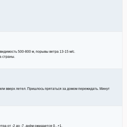
 видимость 500-800 м, порывы ветра 13-15 м/с.
а страны.
 земли вверх летел. Пришлось прятаться за домом пережидать. Минут
ра от -2 до -7, днём ожидается 0...+1.