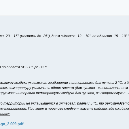
-20...-15° (местами до -25°), днем в Москве -12...-10°, по области -15...-10°.
по области от -27.5 до -12.5.
атуру воздуха указывают градациями с интервалами для пункта 2 °С, а д
ся температуру указывать одним числом (для пункта - с использованием п
зируемого интервала температуры воздуха для пункта, во втором случае -
о территории не укладывается в интервал, равный 5 °C, то рекомендует
тям территории.
При этом в прогнозе следует указать районы, где ожидаю
ениях»
.
ogn_2 009.pdf