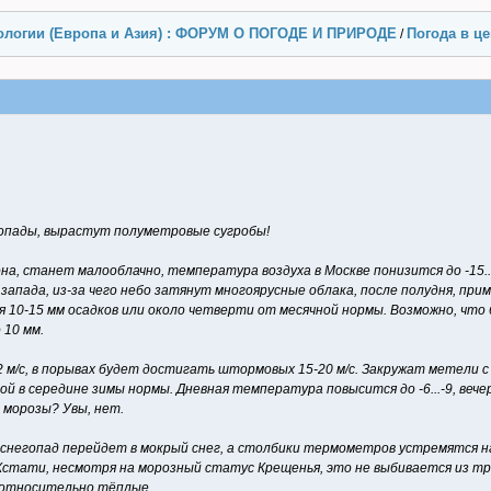
ологии (Европа и Азия) : ФОРУМ О ПОГОДЕ И ПРИРОДЕ
Погода в ц
/
гопады, вырастут полуметровые сугробы!
а, станет малооблачно, температура воздуха в Москве понизится до -15...-
пада, из-за чего небо затянут многоярусные облака, после полудня, прим
я 10-15 мм осадков или около четверти от месячной нормы. Возможно, что
 10 мм.
2 м/с, в порывах будет достигать штормовых 15-20 м/с. Закружат метели 
енной в середине зимы нормы. Дневная температура повысится до -6...-9, в
 морозы? Увы, нет.
, снегопад перейдет в мокрый снег, а столбики термометров устремятся н
. Кстати, несмотря на морозный статус Крещенья, это не выбивается из 
и относительно тёплые.