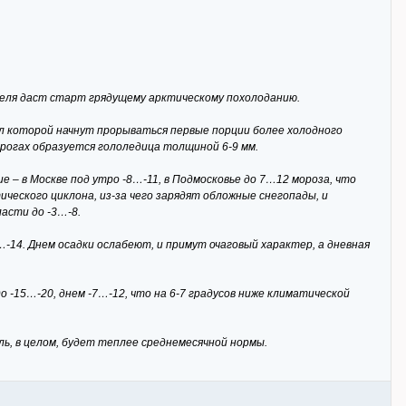
еделя даст старт грядущему арктическому похолоданию.
ыл которой начнут прорываться первые порции более холодного
орогах образуется гололедица толщиной 6-9 мм.
е – в Москве под утро -8…-11, в Подмосковье до 7…12 мороза, что
ского циклона, из-за чего зарядят обложные снегопады, и
асти до -3…-8.
14. Днем осадки ослабеют, и примут очаговый характер, а дневная
-15…-20, днем -7…-12, что на 6-7 градусов ниже климатической
ь, в целом, будет теплее среднемесячной нормы.