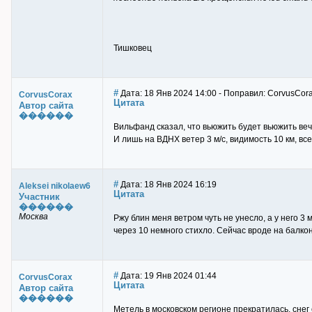
Тишковец
#
Дата: 18 Янв 2024 14:00 - Поправил: CorvusCor
CorvusCorax
Цитата
Автор сайта
������
Вильфанд сказал, что вьюжить будет вьюжить вече
И лишь на ВДНХ ветер 3 м/с, видимость 10 км, в
#
Дата: 18 Янв 2024 16:19
Aleksei nikolaew6
Цитата
Участник
������
Москва
Ржу блин меня ветром чуть не унесло, а у него 3
через 10 немного стихло. Сейчас вроде на балко
#
Дата: 19 Янв 2024 01:44
CorvusCorax
Цитата
Автор сайта
������
Метель в московском регионе прекратилась, снег сл