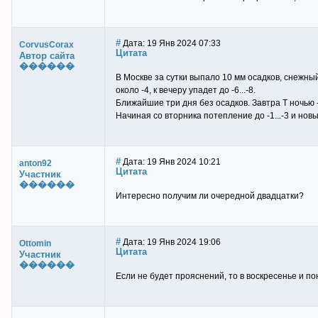
#
Дата: 19 Янв 2024 07:33
CorvusCorax
Цитата
Автор сайта
������
В Москве за сутки выпало 10 мм осадков, снежный
около -4, к вечеру упадет до -6...-8.
Ближайшие три дня без осадков. Завтра Т ночью -12.
Начиная со вторника потепление до -1...-3 и нов
#
Дата: 19 Янв 2024 10:21
anton92
Цитата
Участник
������
Интересно получим ли очередной двадцатки?
#
Дата: 19 Янв 2024 19:06
Ottomin
Цитата
Участник
������
Если не будет прояснений, то в воскресенье и по