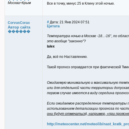
Москва+Крым
Все в точку, минус 25 в Клину этой ночью.
#
Дата: 21 Янв 2024 07:51
CorvusCorax
Цитата
Автор сайта
������
Температура ночью в Москве -18...-16°, по области 
это вообще "законно"?
lalex
Да, всё по Наставлению.
Такой прогноз оправдается при фактической Тмин 
Ожидаемую минимальную и максимальную темпер
или для отдельной части территории допускает
первом случае имеется в виду середина прогно
Если ожидаемое распределение температуры п
использованием детализации прогноза по час
они будут отмечаться), например, «при проясн
http://meteocenter.net/meteolib/nast_kratk_pr