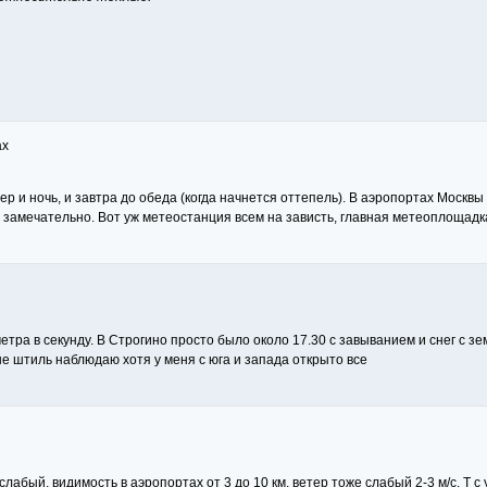
ax
р и ночь, и завтра до обеда (когда начнется оттепель). В аэропортах Москвы
се замечательно. Вот уж метеостанция всем на зависть, главная метеоплощадк
 метра в секунду. В Строгино просто было около 17.30 с завыванием и снег с
не штиль наблюдаю хотя у меня с юга и запада открыто все
абый, видимость в аэропортах от 3 до 10 км, ветер тоже слабый 2-3 м/с. Т с ут