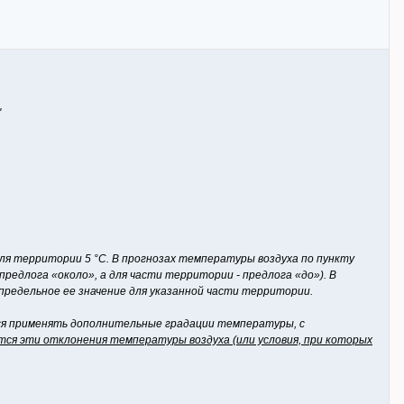
"
ля территории 5 °С. В прогнозах температуры воздуха по пункту
редлога «около», а для части территории - предлога «до»). В
 предельное ее значение для указанной части территории.
ся применять дополнительные градации температуры, с
тся эти отклонения температуры воздуха (или условия, при которых