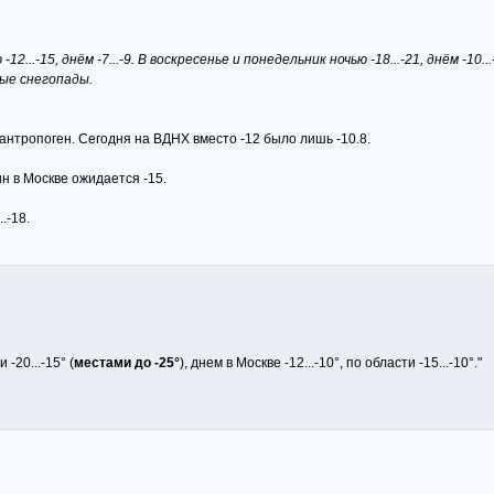
...-15, днём -7...-9. В воскресенье и понедельник ночью -18...-21, днём -10...
вые снегопады.
 антропоген. Сегодня на ВДНХ вместо -12 было лишь -10.8.
ин в Москве ожидается -15.
.-18.
-20...-15° (
местами до -25°
), днем в Москве -12...-10°, по области -15...-10°."