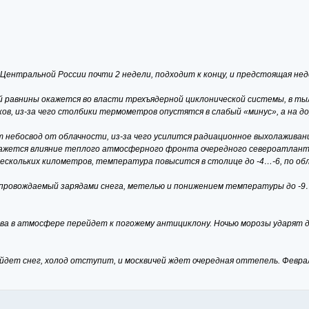
 Центральной России почти 2 недели, подходит к концу, и предстоящая н
ой равнины окажется во власти трехъядерной циклонической системы, в т
ков, из-за чего столбики термометров опустятся в слабый «минус», а на д
 небосвод от облачности, из-за чего усилится радиационное выхолаживани
жется влияние теплого атмосферного фронта очередного североатлантиче
скольких километров, температура повысится в столице до -4…-6, по обл
опровождаемый зарядами снега, метелью и понижением температуры до -9…-
 в атмосфере перейдет к погожему антициклону. Ночью морозы ударят до 
дет снег, холод отступит, и москвичей ждет очередная оттепель. Феврал