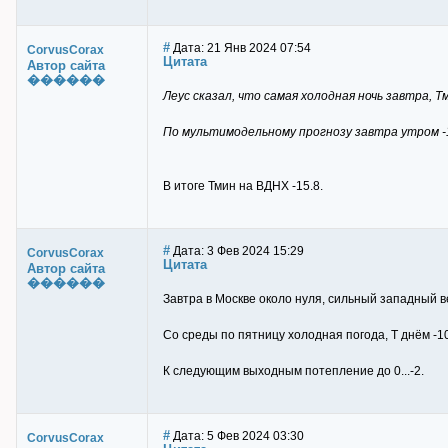
#
Дата: 21 Янв 2024 07:54
CorvusCorax
Цитата
Автор сайта
������
Леус сказал, что самая холодная ночь завтра, Т
По мультимодельному прогнозу завтра утром -16
В итоге Тмин на ВДНХ -15.8.
#
Дата: 3 Фев 2024 15:29
CorvusCorax
Цитата
Автор сайта
������
Завтра в Москве около нуля, сильный западный вет
Со среды по пятницу холодная погода, Т днём -10.
К следующим выходным потепление до 0...-2.
#
Дата: 5 Фев 2024 03:30
CorvusCorax