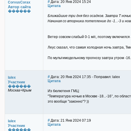
#
Дата: 20 Янв 2024 15:24
CorvusCorax
Цитата
Автор сайта
������
Ближайшие три дня без осадков. Завтра Т ночью -12
Начиная со вторника потепление до -1...-3 и но
Ветер совсем слабый 0-1 м/с, поэтому включился
Леус сказал, что самая холодная ночь завтра, Тм
По мультимодельному прогнозу завтра утром -16..
#
Дата: 20 Янв 2024 17:35 - Поправил: lalex
lalex
Цитата
Участник
������
Москва+Крым
Из бюлютеня ГМЦ:
"Температура ночью в Москве -18...-16°, по области 
это вообще "законно"? ))
#
Дата: 21 Янв 2024 07:19
lalex
Цитата
Участник
������