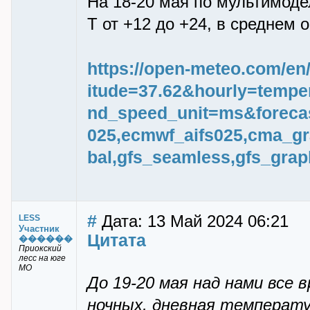
На 18-20 мая по мультимоде
Т от +12 до +24, в среднем о
https://open-meteo.com/en
itude=37.62&hourly=temper
nd_speed_unit=ms&foreca
025,ecmwf_aifs025,cma_g
bal,gfs_seamless,gfs_gra
#
Дата: 13 Май 2024 06:21
LESS
Участник
Цитата
������
Приокский
лесс на юге
МО
До 19-20 мая над нами все 
ночных, дневная температу