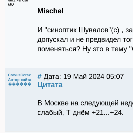
лесс на юге
МО
Mischel
И "синоптик Шувалов"(с) , з
допускал и не предвидел тог
поменяться? Ну это в тему "
#
Дата: 19 Май 2024 05:07
CorvusCorax
Автор сайта
Цитата
������
В Москве на следующей нед
слабый, Т днём +21...+24.