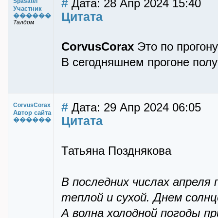
#
Дата: 28 Апр 2024 15:40
Spasatel
Участник
Цитата
������
Талдом
CorvusCorax
Это по прогону
В сегодняшнем прогоне пол
#
Дата: 29 Апр 2024 06:05
CorvusCorax
Автор сайта
Цитата
������
Татьяна Позднякова
В последних числах апреля 
теплой и сухой. Днем солнц
А волна холодной погоды п