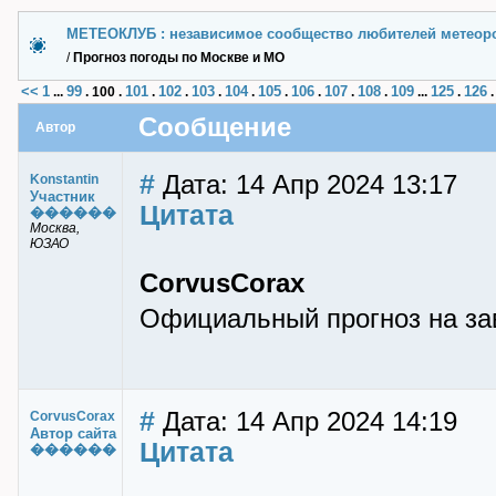
МЕТЕОКЛУБ : независимое сообщество любителей метеор
/
Прогноз погоды по Москве и МО
<<
1
99
101
102
103
104
105
106
107
108
109
125
126
...
.
100
.
.
.
.
.
.
.
.
.
...
.
Сообщение
Автор
#
Дата: 14 Апр 2024 13:17
Konstantin
Участник
Цитата
������
Москва,
ЮЗАО
CorvusCorax
Официальный прогноз на завт
#
Дата: 14 Апр 2024 14:19
CorvusCorax
Автор сайта
Цитата
������