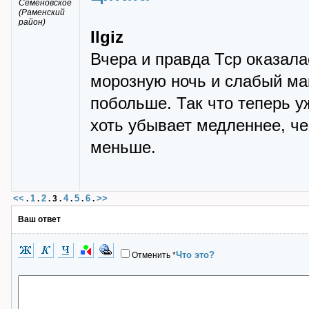
Семёновское
(Раменский
район)
Ilgiz
Вчера и правда Тср оказала
морозную ночь и слабый ма
побольше. Так что теперь у
хоть убывает медленнее, че
меньше.
<<
1
2
4
5
6
>>
.
.
.
3
.
.
.
.
Ваш ответ
Что это?
Отменить
*