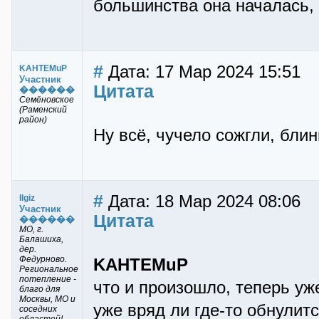
большинства она началась, 
#
Дата: 17 Мар 2024 15:51
KAHTEMuP
Участник
Цитата
������
Семёновское
(Раменский
район)
Ну всё, чучело сожгли, бли
#
Дата: 18 Мар 2024 08:06
Ilgiz
Участник
Цитата
������
МО, г.
Балашиха,
дер.
Федурново.
KAHTEMuP
Региональное
потепление -
что и произошло, теперь у
благо для
Москвы, МО и
уже вряд ли где-то обнулитс
соседних