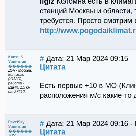
Ilgiz
Коломна есть в климат
станций Москвы и области, 
требуется. Просто смотрим
http://www.pogodaiklimat.
#
Дата: 21 Мар 2024 09:15
Konst_S
Участник
Цитата
������
Дом - Москва,
Коньково
(ЮЗАО),
работа -
Есть первые +10 в МО (Клин
ВДНХ, 1,5 км
от 27612
расположения м/с какие-то 
#
Дата: 21 Мар 2024 09:16 -
PavelSky
Участник
Цитата
������
ZOV