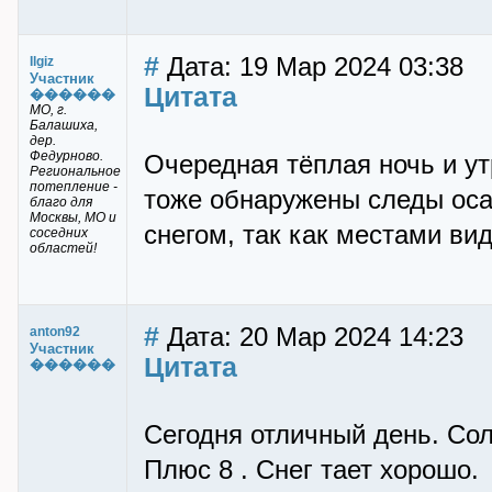
#
Дата: 19 Мар 2024 03:38
Ilgiz
Участник
Цитата
������
МО, г.
Балашиха,
дер.
Федурново.
Очередная тёплая ночь и ут
Региональное
потепление -
тоже обнаружены следы оса
благо для
Москвы, МО и
снегом, так как местами ви
соседних
областей!
#
Дата: 20 Мар 2024 14:23
anton92
Участник
Цитата
������
Сегодня отличный день. Со
Плюс 8 . Снег тает хорошо.