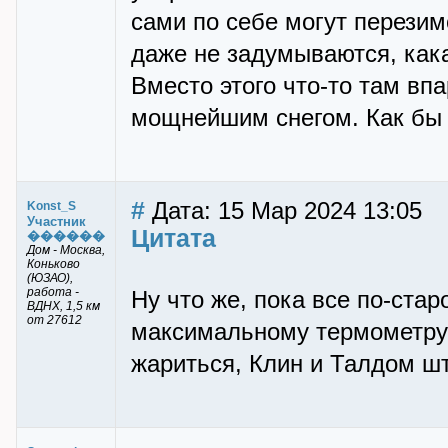
сами по себе могут перезимо
даже не задумываются, кака
Вместо этого что-то там вп
мощнейшим снегом. Как бы 
#
Дата: 15 Мар 2024 13:05
Konst_S
Участник
Цитата
������
Дом - Москва,
Коньково
(ЮЗАО),
работа -
Ну что же, пока все по-стар
ВДНХ, 1,5 км
от 27612
максимальному термометру,
жариться, Клин и Талдом ш