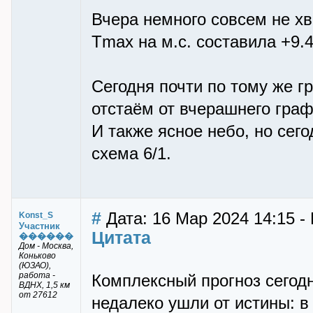
Вчера немного совсем не х
Tmax на м.с. составила +9.
Сегодня почти по тому же гр
отстаём от вчерашнего граф
И также ясное небо, но сег
схема 6/1.
#
Дата: 16 Мар 2024 14:15 -
Konst_S
Участник
Цитата
������
Дом - Москва,
Коньково
(ЮЗАО),
работа -
Комплексный прогноз сегодн
ВДНХ, 1,5 км
от 27612
недалеко ушли от истины: в