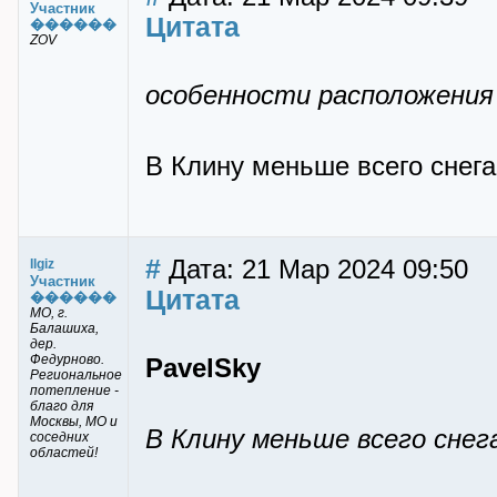
Участник
Цитата
������
ZOV
особенности расположения
В Клину меньше всего снега
#
Дата: 21 Мар 2024 09:50
Ilgiz
Участник
Цитата
������
МО, г.
Балашиха,
дер.
Федурново.
PavelSky
Региональное
потепление -
благо для
Москвы, МО и
В Клину меньше всего снег
соседних
областей!