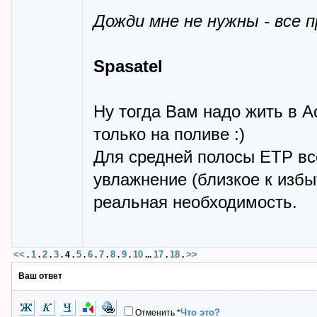
Дожди мне не нужны - все 
Spasatel
Ну тогда Вам надо жить в А
только на поливе :)
Для средней полосы ЕТР вс
увлажнение (близкое к избы
реальная необходимость.
<<
1
2
3
5
6
7
8
9
10
17
18
>>
.
.
.
.
4
.
.
.
.
.
.
...
.
.
Ваш ответ
Что это?
Отменить
*