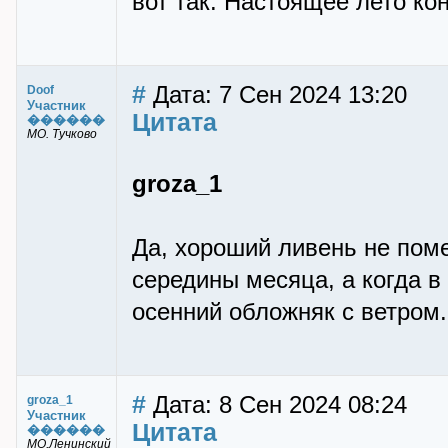
вот так. Настоящее лето ко
#
Дата: 7 Сен 2024 13:20
Doof
Участник
Цитата
������
МО. Тучково
groza_1
Да, хороший ливень не пом
середины месяца, а когда в
осенний обложняк с ветром.
#
Дата: 8 Сен 2024 08:24
groza_1
Участник
Цитата
������
МО,Ленинский