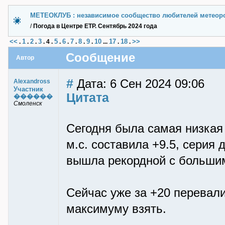
МЕТЕОКЛУБ : независимое сообщество любителей метеор
/
Погода в Центре ЕТР. Сентябрь 2024 года
<<
1
2
3
5
6
7
8
9
10
17
18
>>
.
.
.
.
4
.
.
.
.
.
.
...
.
.
Сообщение
Автор
#
Дата: 6 Сен 2024 09:06
Alexandross
Участник
Цитата
������
Смоленск
Сегодня была самая низкая 
м.с. составила +9.5, серия
вышла рекордной с больши
Сейчас уже за +20 перевал
максимуму взять.